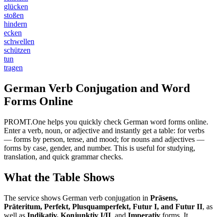
glücken
stoßen
hindern
ecken
schwellen
schützen
tun
tragen
German Verb Conjugation and Word
Forms Online
PROMT.One helps you quickly check German word forms online.
Enter a verb, noun, or adjective and instantly get a table: for verbs
— forms by person, tense, and mood; for nouns and adjectives —
forms by case, gender, and number. This is useful for studying,
translation, and quick grammar checks.
What the Table Shows
The service shows German verb conjugation in
Präsens,
Präteritum, Perfekt, Plusquamperfekt, Futur I, and Futur II
, as
well as
Indikativ, Konjunktiv I/II
, and
Imperativ
forms. It