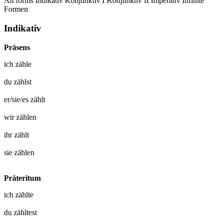
All forms
Indikativ
Konjunktiv I
Konjunktiv II
Imperativ
Infinite
Formen
Indikativ
Präsens
ich
zähle
du
zählst
er/sie/es
zählt
wir
zählen
ihr
zählt
sie
zählen
Präteritum
ich
zählte
du
zähltest