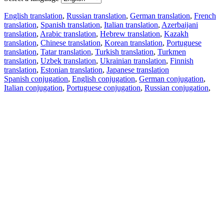
English translation
,
Russian translation
,
German translation
,
French
translation
,
Spanish translation
,
Italian translation
,
Azerbaijani
translation
,
Arabic translation
,
Hebrew translation
,
Kazakh
translation
,
Chinese translation
,
Korean translation
,
Portuguese
translation
,
Tatar translation
,
Turkish translation
,
Turkmen
translation
,
Uzbek translation
,
Ukrainian translation
,
Finnish
translation
,
Estonian translation
,
Japanese translation
Spanish conjugation
,
English conjugation
,
German conjugation
,
Italian conjugation
,
Portuguese conjugation
,
Russian conjugation
,
French conjugation
.
Features
Text Translation
Context Examples
Conjugation and Declension
Free apps
PROMT.One for iOS
PROMT.One for Android
Offers