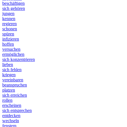
beschäftigen
sich gehören
jungen
kennen
regieren
schonen
spüren
infizieren
hoffen
versuchen
ermöglichen
sich konzentrieren
lieben
sich fehlen
kriegen
vereinbaren
beanspruchen
platzen
sich erreichen
rollen
erscheinen
sich entsprechen
entdecken
wechseln
fenstern