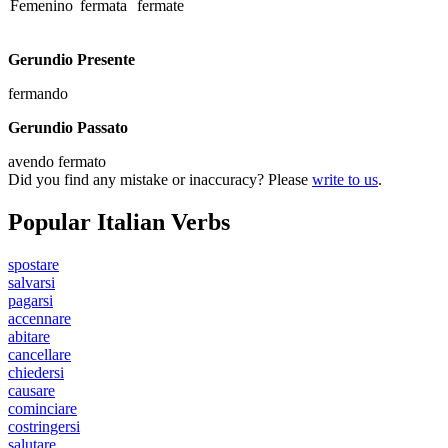
Femenino
fermata
fermate
Gerundio Presente
fermando
Gerundio Passato
avendo fermato
Did you find any mistake or inaccuracy? Please
write to us
.
Popular Italian Verbs
spostare
salvarsi
pagarsi
accennare
abitare
cancellare
chiedersi
causare
cominciare
costringersi
salutare