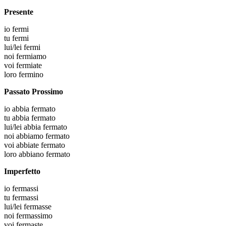
Presente
io
fermi
tu
fermi
lui/lei
fermi
noi
fermiamo
voi
fermiate
loro
fermino
Passato Prossimo
io
abbia fermato
tu
abbia fermato
lui/lei
abbia fermato
noi
abbiamo fermato
voi
abbiate fermato
loro
abbiano fermato
Imperfetto
io
fermassi
tu
fermassi
lui/lei
fermasse
noi
fermassimo
voi
fermaste