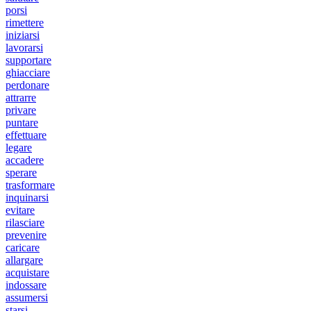
porsi
rimettere
iniziarsi
lavorarsi
supportare
ghiacciare
perdonare
attrarre
privare
puntare
effettuare
legare
accadere
sperare
trasformare
inquinarsi
evitare
rilasciare
prevenire
caricare
allargare
acquistare
indossare
assumersi
starsi