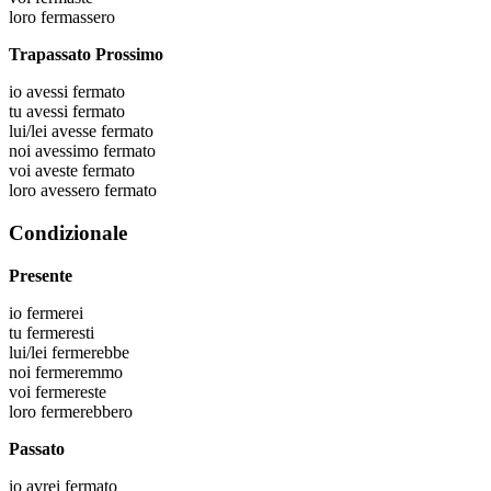
loro
fermassero
Trapassato Prossimo
io
avessi fermato
tu
avessi fermato
lui/lei
avesse fermato
noi
avessimo fermato
voi
aveste fermato
loro
avessero fermato
Condizionale
Presente
io
fermerei
tu
fermeresti
lui/lei
fermerebbe
noi
fermeremmo
voi
fermereste
loro
fermerebbero
Passato
io
avrei fermato