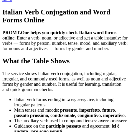
Italian Verb Conjugation and Word
Forms Online
PROMT.One helps you quickly check Italian word forms
online.
Enter a verb, noun, or adjective and get a table instantly: for
verbs — forms by person, number, tense, mood, and auxiliary verb;
for nouns and adjectives — forms by gender and number.
What the Table Shows
The service shows Italian verb conjugation, including regular,
irregular, and commonly used forms, as well as noun and adjective
forms by gender and number. It is useful for learning, translation,
and quick grammar checks.
Italian verb forms ending in
-are, -ere, -ire
, including
irregular patterns.
Main tenses and moods:
presente, imperfetto, futuro,
passato prossimo, condizionale, congiuntivo, imperativo
.
The auxiliary verb used in compound tenses:
avere
or
essere
.
Guidance on the
participio passato
and agreement:
lei è
andata
,
loro sono venuti
.