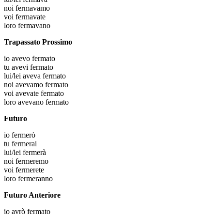
noi
fermavamo
voi
fermavate
loro
fermavano
Trapassato Prossimo
io
avevo fermato
tu
avevi fermato
lui/lei
aveva fermato
noi
avevamo fermato
voi
avevate fermato
loro
avevano fermato
Futuro
io
fermerò
tu
fermerai
lui/lei
fermerà
noi
fermeremo
voi
fermerete
loro
fermeranno
Futuro Anteriore
io
avrò fermato