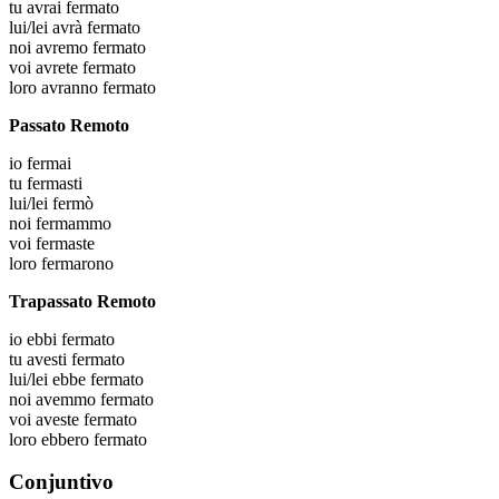
tu
avrai fermato
lui/lei
avrà fermato
noi
avremo fermato
voi
avrete fermato
loro
avranno fermato
Passato Remoto
io
fermai
tu
fermasti
lui/lei
fermò
noi
fermammo
voi
fermaste
loro
fermarono
Trapassato Remoto
io
ebbi fermato
tu
avesti fermato
lui/lei
ebbe fermato
noi
avemmo fermato
voi
aveste fermato
loro
ebbero fermato
Conjuntivo