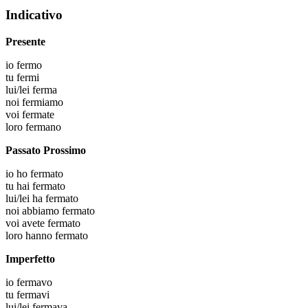
Indicativo
Presente
io
fermo
tu
fermi
lui/lei
ferma
noi
fermiamo
voi
fermate
loro
fermano
Passato Prossimo
io
ho fermato
tu
hai fermato
lui/lei
ha fermato
noi
abbiamo fermato
voi
avete fermato
loro
hanno fermato
Imperfetto
io
fermavo
tu
fermavi
lui/lei
fermava