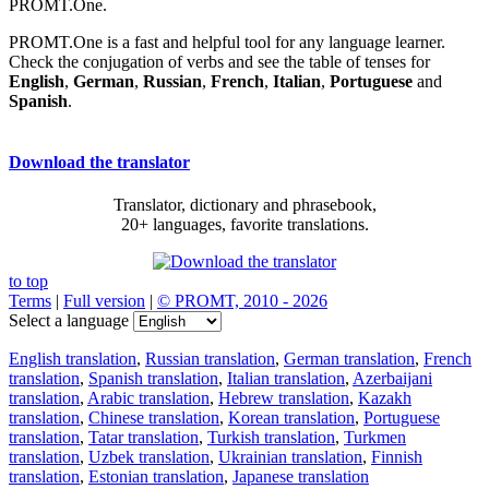
PROMT.One.
PROMT.One is a fast and helpful tool for any language learner.
Check the conjugation of verbs and see the table of tenses for
English
,
German
,
Russian
,
French
,
Italian
,
Portuguese
and
Spanish
.
Download the translator
Translator, dictionary and phrasebook,
20+ languages, favorite translations.
to top
Terms
|
Full version
|
© PROMT, 2010 - 2026
Select a language
English translation
,
Russian translation
,
German translation
,
French
translation
,
Spanish translation
,
Italian translation
,
Azerbaijani
translation
,
Arabic translation
,
Hebrew translation
,
Kazakh
translation
,
Chinese translation
,
Korean translation
,
Portuguese
translation
,
Tatar translation
,
Turkish translation
,
Turkmen
translation
,
Uzbek translation
,
Ukrainian translation
,
Finnish
translation
,
Estonian translation
,
Japanese translation