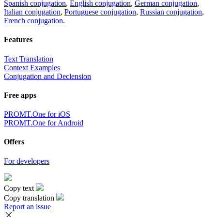
Spanish conjugation
,
English conjugation
,
German conjugation
,
Italian conjugation
,
Portuguese conjugation
,
Russian conjugation
,
French conjugation
.
Features
Text Translation
Context Examples
Conjugation and Declension
Free apps
PROMT.One for iOS
PROMT.One for Android
Offers
For developers
Copy text
Copy translation
Report an issue