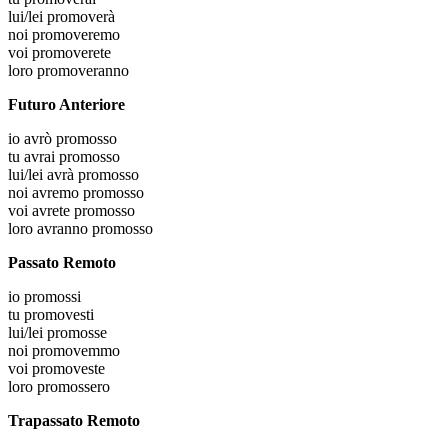
lui/lei
promoverà
noi
promoveremo
voi
promoverete
loro
promoveranno
Futuro Anteriore
io
avrò promosso
tu
avrai promosso
lui/lei
avrà promosso
noi
avremo promosso
voi
avrete promosso
loro
avranno promosso
Passato Remoto
io
promossi
tu
promovesti
lui/lei
promosse
noi
promovemmo
voi
promoveste
loro
promossero
Trapassato Remoto