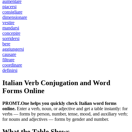
aumentare
piacersi
consigliare
dimensionare
vestire
mandarsi
concepire
sorridersi
bere
aggiungersi
causare
filtrare
coordinare
definirsi
Italian Verb Conjugation and Word
Forms Online
PROMT.One helps you quickly check Italian word forms
online.
Enter a verb, noun, or adjective and get a table instantly: for
verbs — forms by person, number, tense, mood, and auxiliary verb;
for nouns and adjectives — forms by gender and number.
What the Table Shows