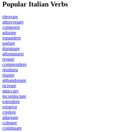
Popular Italian Verbs
ritrovare
attraversare
comporre
adorare
espandere
parlare
dominare
allontanarsi
restare
comprendere
risultarsi
riunire
abbandonare
ricreare
attaccare
incominciare
estendere
esistersi
credere
allargare
colmare
continuare