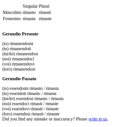
Singular
Plural
Masculino
rimasto
rimasti
Femenino
rimasta
rimaste
Gerundio Presente
(io)
rimanendomi
(tu)
rimanendoti
(lui/lei)
rimanendosi
(noi)
rimanendoci
(voi)
rimanendovi
(loro)
rimanendosi
Gerundio Passato
(io)
essendomi rimasto / rimasta
(tu)
essendoti rimasto / rimasta
(lui/lei)
essendosi rimasto / rimasta
(noi)
essendoci rimasti / rimaste
(voi)
essendovi rimasti / rimaste
(loro)
essendosi rimasti / rimaste
Did you find any mistake or inaccuracy? Please
write to us
.