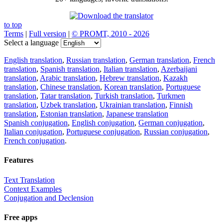
to top
Terms
|
Full version
|
© PROMT, 2010 - 2026
Select a language
English translation
,
Russian translation
,
German translation
,
French
translation
,
Spanish translation
,
Italian translation
,
Azerbaijani
translation
,
Arabic translation
,
Hebrew translation
,
Kazakh
translation
,
Chinese translation
,
Korean translation
,
Portuguese
translation
,
Tatar translation
,
Turkish translation
,
Turkmen
translation
,
Uzbek translation
,
Ukrainian translation
,
Finnish
translation
,
Estonian translation
,
Japanese translation
Spanish conjugation
,
English conjugation
,
German conjugation
,
Italian conjugation
,
Portuguese conjugation
,
Russian conjugation
,
French conjugation
.
Features
Text Translation
Context Examples
Conjugation and Declension
Free apps