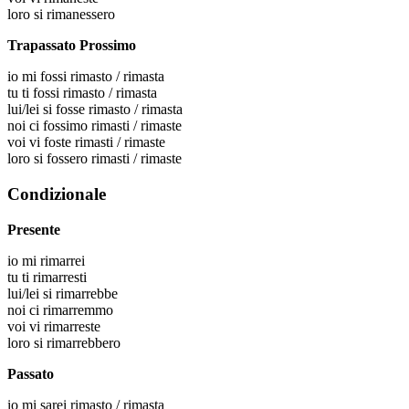
loro
si rimanessero
Trapassato Prossimo
io
mi fossi rimasto / rimasta
tu
ti fossi rimasto / rimasta
lui/lei
si fosse rimasto / rimasta
noi
ci fossimo rimasti / rimaste
voi
vi foste rimasti / rimaste
loro
si fossero rimasti / rimaste
Condizionale
Presente
io
mi rimarrei
tu
ti rimarresti
lui/lei
si rimarrebbe
noi
ci rimarremmo
voi
vi rimarreste
loro
si rimarrebbero
Passato
io
mi sarei rimasto / rimasta