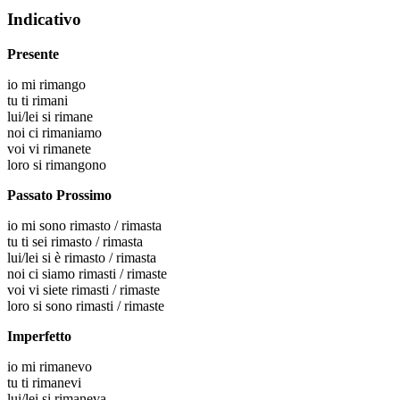
Indicativo
Presente
io
mi rimango
tu
ti rimani
lui/lei
si rimane
noi
ci rimaniamo
voi
vi rimanete
loro
si rimangono
Passato Prossimo
io
mi sono rimasto / rimasta
tu
ti sei rimasto / rimasta
lui/lei
si è rimasto / rimasta
noi
ci siamo rimasti / rimaste
voi
vi siete rimasti / rimaste
loro
si sono rimasti / rimaste
Imperfetto
io
mi rimanevo
tu
ti rimanevi
lui/lei
si rimaneva