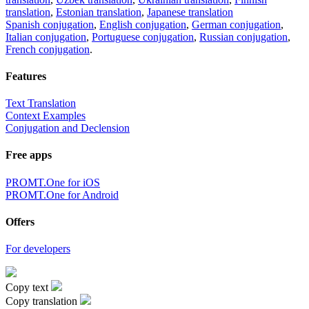
translation
,
Estonian translation
,
Japanese translation
Spanish conjugation
,
English conjugation
,
German conjugation
,
Italian conjugation
,
Portuguese conjugation
,
Russian conjugation
,
French conjugation
.
Features
Text Translation
Context Examples
Conjugation and Declension
Free apps
PROMT.One for iOS
PROMT.One for Android
Offers
For developers
Copy text
Copy translation