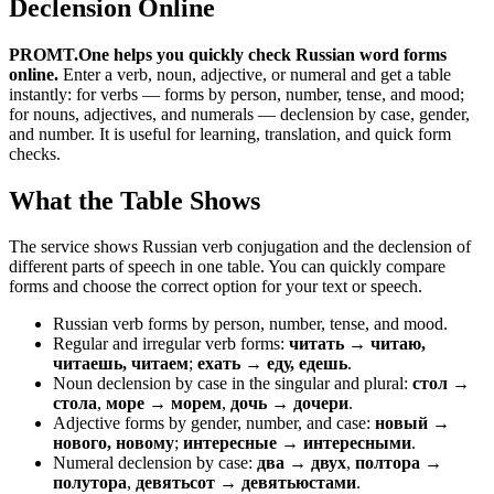
Declension Online
PROMT.One helps you quickly check Russian word forms
online.
Enter a verb, noun, adjective, or numeral and get a table
instantly: for verbs — forms by person, number, tense, and mood;
for nouns, adjectives, and numerals — declension by case, gender,
and number. It is useful for learning, translation, and quick form
checks.
What the Table Shows
The service shows Russian verb conjugation and the declension of
different parts of speech in one table. You can quickly compare
forms and choose the correct option for your text or speech.
Russian verb forms by person, number, tense, and mood.
Regular and irregular verb forms:
читать → читаю,
читаешь, читаем
;
ехать → еду, едешь
.
Noun declension by case in the singular and plural:
стол →
стола
,
море → морем
,
дочь → дочери
.
Adjective forms by gender, number, and case:
новый →
нового, новому
;
интересные → интересными
.
Numeral declension by case:
два → двух
,
полтора →
полутора
,
девятьсот → девятьюстами
.