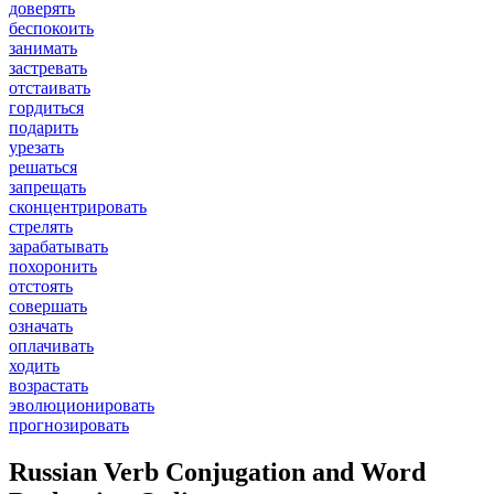
доверять
беспокоить
занимать
застревать
отстаивать
гордиться
подарить
урезать
решаться
запрещать
сконцентрировать
стрелять
зарабатывать
похоронить
отстоять
совершать
означать
оплачивать
ходить
возрастать
эволюционировать
прогнозировать
Russian Verb Conjugation and Word