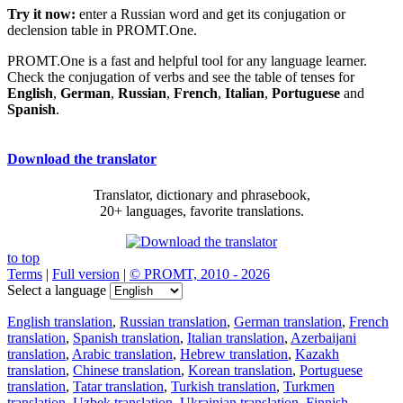
Try it now:
enter a Russian word and get its conjugation or
declension table in PROMT.One.
PROMT.One is a fast and helpful tool for any language learner.
Check the conjugation of verbs and see the table of tenses for
English
,
German
,
Russian
,
French
,
Italian
,
Portuguese
and
Spanish
.
Download the translator
Translator, dictionary and phrasebook,
20+ languages, favorite translations.
to top
Terms
|
Full version
|
© PROMT, 2010 - 2026
Select a language
English translation
,
Russian translation
,
German translation
,
French
translation
,
Spanish translation
,
Italian translation
,
Azerbaijani
translation
,
Arabic translation
,
Hebrew translation
,
Kazakh
translation
,
Chinese translation
,
Korean translation
,
Portuguese
translation
,
Tatar translation
,
Turkish translation
,
Turkmen
translation
,
Uzbek translation
,
Ukrainian translation
,
Finnish