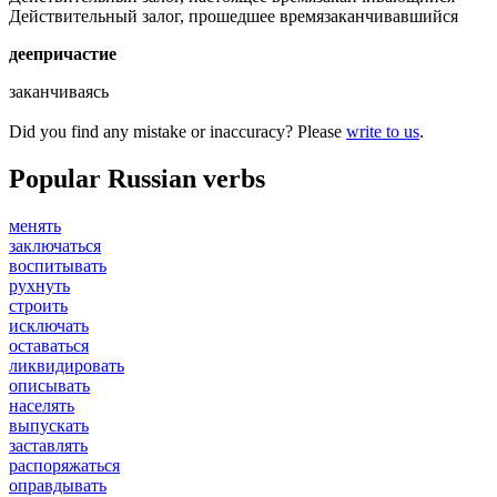
Действительный залог, прошедшее время
заканчивавшийся
деепричастие
заканчиваясь
Did you find any mistake or inaccuracy? Please
write to us
.
Popular Russian verbs
менять
заключаться
воспитывать
рухнуть
строить
исключать
оставаться
ликвидировать
описывать
населять
выпускать
заставлять
распоряжаться
оправдывать