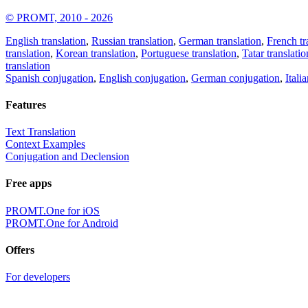
© PROMT, 2010 - 2026
English translation
,
Russian translation
,
German translation
,
French tr
translation
,
Korean translation
,
Portuguese translation
,
Tatar translatio
translation
Spanish conjugation
,
English conjugation
,
German conjugation
,
Itali
Features
Text Translation
Context Examples
Conjugation and Declension
Free apps
PROMT.One for iOS
PROMT.One for Android
Offers
For developers