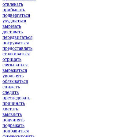
отвлекать
прибывать
подвергаться
ухудшаться
вырезать
доставать
передвигаться
погружаться
предоставлять
сталкиваться
отрицать
связываться
выражаться
увольнять
обязываться
снижать
следить
преследовать
причинять
хватать
выявлять
подчинять
подражать
понравиться
финансировать