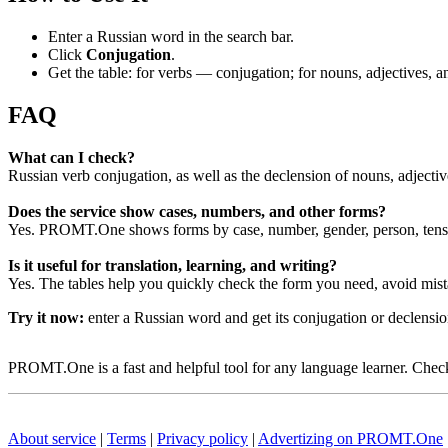
Enter a Russian word in the search bar.
Click
Conjugation
.
Get the table: for verbs — conjugation; for nouns, adjectives,
FAQ
What can I check?
Russian verb conjugation, as well as the declension of nouns, adjecti
Does the service show cases, numbers, and other forms?
Yes. PROMT.One shows forms by case, number, gender, person, tense
Is it useful for translation, learning, and writing?
Yes. The tables help you quickly check the form you need, avoid mist
Try it now:
enter a Russian word and get its conjugation or declens
PROMT.One is a fast and helpful tool for any language learner. Check 
About service
|
Terms
|
Privacy policy
|
Advertizing on PROMT.One