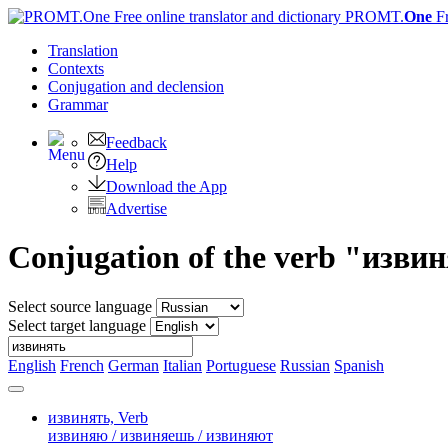
PROMT.
One
F
Translation
Contexts
Conjugation
and declension
Grammar
Feedback
Help
Download the App
Advertise
Conjugation of the verb "изви
Select source language
Select target language
English
French
German
Italian
Portuguese
Russian
Spanish
извинять,
Verb
извиняю / извиняешь / извиняют