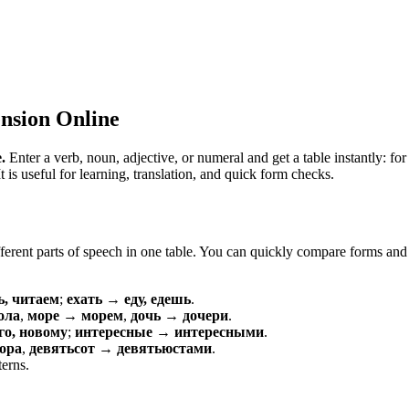
nsion Online
.
Enter a verb, noun, adjective, or numeral and get a table instantly: 
is useful for learning, translation, and quick form checks.
erent parts of speech in one table. You can quickly compare forms and c
ь, читаем
;
ехать → еду, едешь
.
ола
,
море → морем
,
дочь → дочери
.
о, новому
;
интересные → интересными
.
ора
,
девятьсот → девятьюстами
.
terns.