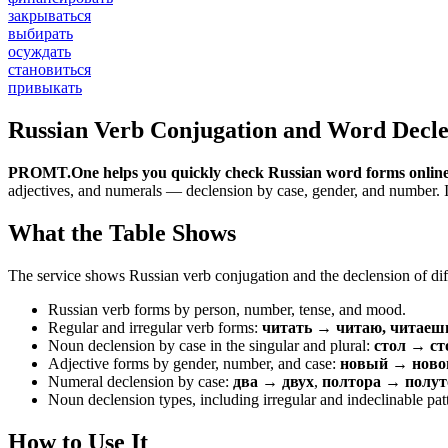
закрываться
выбирать
осуждать
становиться
привыкать
Russian Verb Conjugation and Word Decle
PROMT.One helps you quickly check Russian word forms online
adjectives, and numerals — declension by case, gender, and number. It 
What the Table Shows
The service shows Russian verb conjugation and the declension of diff
Russian verb forms by person, number, tense, and mood.
Regular and irregular verb forms:
читать → читаю, читаеш
Noun declension by case in the singular and plural:
стол → ст
Adjective forms by gender, number, and case:
новый → новог
Numeral declension by case:
два → двух
,
полтора → полут
Noun declension types, including irregular and indeclinable pat
How to Use It