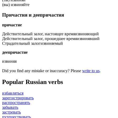
(вы) извиняйте
Причастия и деепричастия
причастие
Действительный залог, настоящее время
извиняющий
Действительный залог, прошедшее время
извинявший
Страдательный залог
извиняемый
деепричастие
извиняя
Did you find any mistake or inaccuracy? Please
write to us
.
Popular Russian verbs
избавляться
зарегистрировать
распространять
забывать
застревать
путешествовать