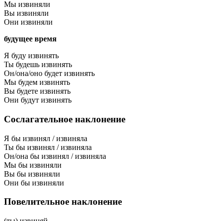
Мы извиняли
Вы извиняли
Они извиняли
будущее время
Я буду извинять
Ты будешь извинять
Он/она/оно будет извинять
Мы будем извинять
Вы будете извинять
Они будут извинять
Сослагательное наклонение
Я бы извинял / извиняла
Ты бы извинял / извиняла
Он/она бы извинял / извиняла
Мы бы извиняли
Вы бы извиняли
Они бы извиняли
Повелительное наклонение
(ты) извиняй