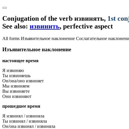
Conjugation of the verb
извинять
,
1st con
See also:
извинить
, perfective aspect
All forms
Изъявительное наклонение
Сослагательное наклонен
Изъявительное наклонение
настоящее время
Я извиняю
Ты извиняешь
Он/она/оно извиняет
Мы извиняем
Вы извиняете
Они извиняют
прошедшее время
Я извинял / извиняла
Ты извинял / извиняла
Он/она извинял / извиняла