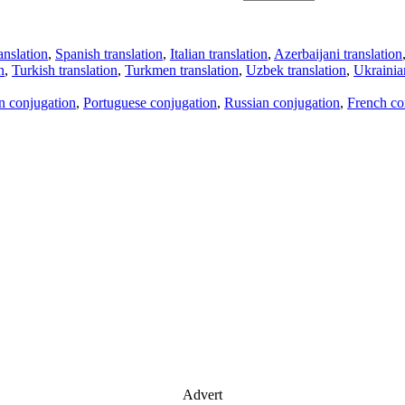
anslation
,
Spanish translation
,
Italian translation
,
Azerbaijani translation
n
,
Turkish translation
,
Turkmen translation
,
Uzbek translation
,
Ukrainian
an conjugation
,
Portuguese conjugation
,
Russian conjugation
,
French co
Advert