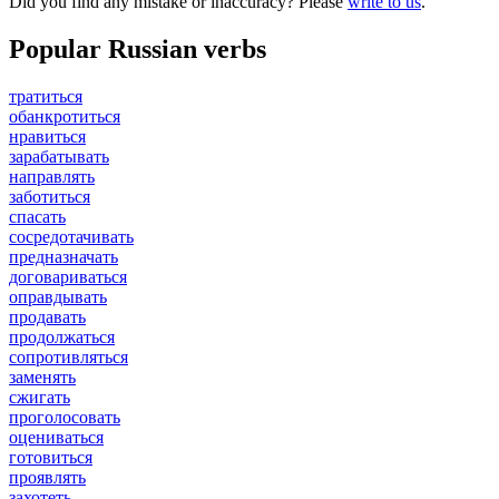
Did you find any mistake or inaccuracy? Please
write to us
.
Popular Russian verbs
тратиться
обанкротиться
нравиться
зарабатывать
направлять
заботиться
спасать
сосредотачивать
предназначать
договариваться
оправдывать
продавать
продолжаться
сопротивляться
заменять
сжигать
проголосовать
оцениваться
готовиться
проявлять
захотеть