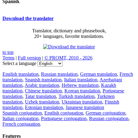
Spanish
.
Download the translator
Translator, dictionary and phrasebook,
20+ languages, favorite translations.
to top
Terms
|
Full version
|
© PROMT, 2010 - 2026
Select a language
English translation
,
Russian translation
,
German translation
,
French
translation
,
Spanish translation
,
Italian translation
,
Azerbaijani
translation
,
Arabic translation
,
Hebrew translation
,
Kazakh
translation
,
Chinese translation
,
Korean translation
,
Portuguese
translation
,
Tatar translation
,
Turkish translation
,
Turkmen
translation
,
Uzbek translation
,
Ukrainian translation
,
Finnish
translation
,
Estonian translation
,
Japanese translation
Spanish conjugation
,
English conjugation
,
German conjugation
,
Italian conjugation
,
Portuguese conjugation
,
Russian conjugation
,
French conjugation
.
Features