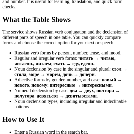
and number. It is useful for learning, translation, and quick form
checks.
What the Table Shows
The service shows Russian verb conjugation and the declension of
different parts of speech in one table. You can quickly compare
forms and choose the correct option for your text or speech.
Russian verb forms by person, number, tense, and mood.
Regular and irregular verb forms:
читать → читаю,
читаешь, читаем
;
ехать → еду, едешь
.
Noun declension by case in the singular and plural:
стол →
стола
,
море → морем
,
дочь → дочери
.
Adjective forms by gender, number, and case:
новый →
нового, новому
;
интересные → интересными
.
Numeral declension by case:
два → двух
,
полтора →
полутора
,
девятьсот → девятьюстами
.
Noun declension types, including irregular and indeclinable
patterns.
How to Use It
Enter a Russian word in the search bar.