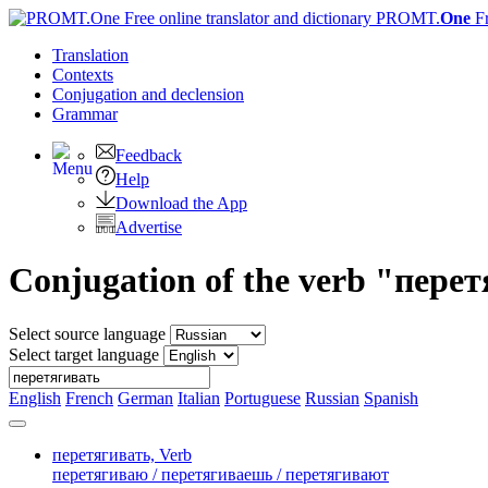
PROMT.
One
F
Translation
Contexts
Conjugation
and declension
Grammar
Feedback
Help
Download the App
Advertise
Conjugation of the verb "пере
Select source language
Select target language
English
French
German
Italian
Portuguese
Russian
Spanish
перетягивать,
Verb
перетягиваю / перетягиваешь / перетягивают