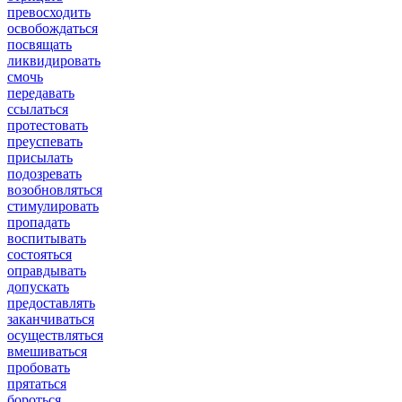
превосходить
освобождаться
посвящать
ликвидировать
смочь
передавать
ссылаться
протестовать
преуспевать
присылать
подозревать
возобновляться
стимулировать
пропадать
воспитывать
состояться
оправдывать
допускать
предоставлять
заканчиваться
осуществляться
вмешиваться
пробовать
прятаться
бороться