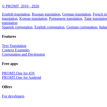
© PROMT, 2010 - 2026
English translation
,
Russian translation
,
German translation
,
French tr
translation
,
Korean translation
,
Portuguese translation
,
Tatar translatio
translation
Spanish conjugation
,
English conjugation
,
German conjugation
,
Itali
Features
Text Translation
Context Examples
Conjugation and Declension
Free apps
PROMT.One for iOS
PROMT.One for Android
Offers
For developers