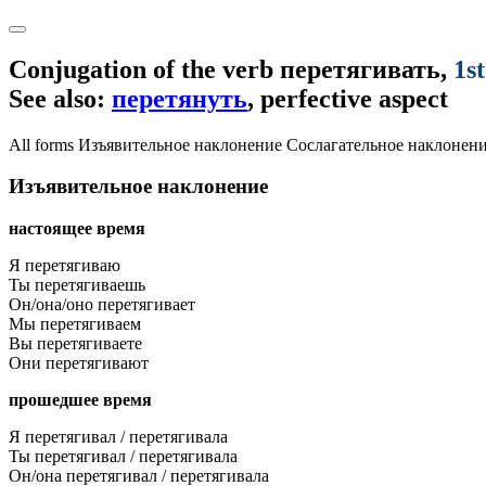
Conjugation of the verb
перетягивать
,
1s
See also:
перетянуть
, perfective aspect
All forms
Изъявительное наклонение
Сослагательное наклонен
Изъявительное наклонение
настоящее время
Я перетягиваю
Ты перетягиваешь
Он/она/оно перетягивает
Мы перетягиваем
Вы перетягиваете
Они перетягивают
прошедшее время
Я перетягивал / перетягивала
Ты перетягивал / перетягивала
Он/она перетягивал / перетягивала