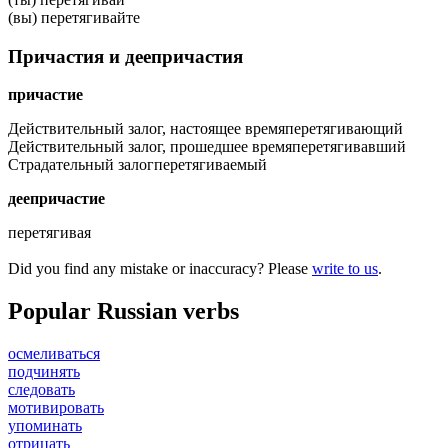
(вы) перетягивайте
Причастия и деепричастия
причастие
Действительный залог, настоящее время
перетягивающий
Действительный залог, прошедшее время
перетягивавший
Страдательный залог
перетягиваемый
деепричастие
перетягивая
Did you find any mistake or inaccuracy? Please
write to us
.
Popular Russian verbs
осмеливаться
подчинять
следовать
мотивировать
упоминать
отрицать