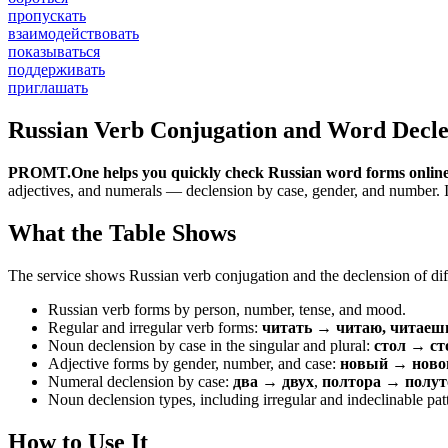
пропускать
взаимодействовать
показываться
поддерживать
приглашать
Russian Verb Conjugation and Word Decle
PROMT.One helps you quickly check Russian word forms online
adjectives, and numerals — declension by case, gender, and number. It 
What the Table Shows
The service shows Russian verb conjugation and the declension of diff
Russian verb forms by person, number, tense, and mood.
Regular and irregular verb forms:
читать → читаю, читаеш
Noun declension by case in the singular and plural:
стол → ст
Adjective forms by gender, number, and case:
новый → новог
Numeral declension by case:
два → двух
,
полтора → полут
Noun declension types, including irregular and indeclinable pat
How to Use It