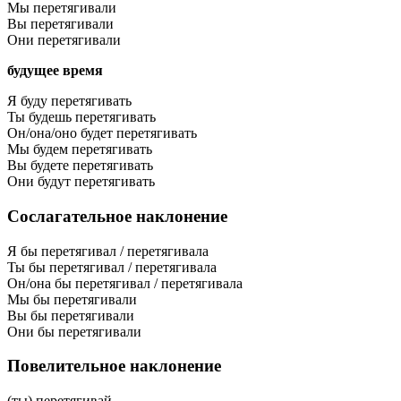
Мы перетягивали
Вы перетягивали
Они перетягивали
будущее время
Я буду перетягивать
Ты будешь перетягивать
Он/она/оно будет перетягивать
Мы будем перетягивать
Вы будете перетягивать
Они будут перетягивать
Сослагательное наклонение
Я бы перетягивал / перетягивала
Ты бы перетягивал / перетягивала
Он/она бы перетягивал / перетягивала
Мы бы перетягивали
Вы бы перетягивали
Они бы перетягивали
Повелительное наклонение
(ты) перетягивай