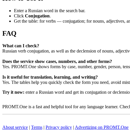
Enter a Russian word in the search bar.
Click
Conjugation
.
Get the table: for verbs — conjugation; for nouns, adjectives,
FAQ
What can I check?
Russian verb conjugation, as well as the declension of nouns, adjecti
Does the service show cases, numbers, and other forms?
Yes. PROMT.One shows forms by case, number, gender, person, tense
Is it useful for translation, learning, and writing?
Yes. The tables help you quickly check the form you need, avoid mist
Try it now:
enter a Russian word and get its conjugation or declens
PROMT.One is a fast and helpful tool for any language learner. Check 
About service
|
Terms
|
Privacy policy
|
Advertizing on PROMT.One