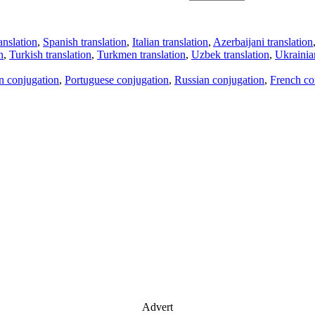
anslation
,
Spanish translation
,
Italian translation
,
Azerbaijani translation
n
,
Turkish translation
,
Turkmen translation
,
Uzbek translation
,
Ukrainian
an conjugation
,
Portuguese conjugation
,
Russian conjugation
,
French co
Advert