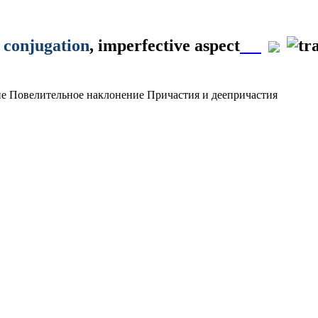
t conjugation
, imperfective aspect
ие
Повелительное наклонение
Причастия и деепричастия