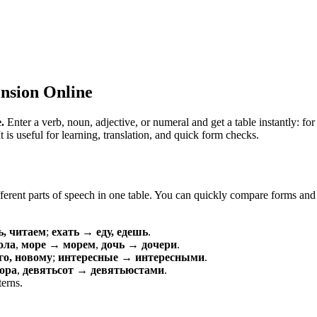
nsion Online
.
Enter a verb, noun, adjective, or numeral and get a table instantly: 
is useful for learning, translation, and quick form checks.
erent parts of speech in one table. You can quickly compare forms and c
ь, читаем
;
ехать → еду, едешь
.
ола
,
море → морем
,
дочь → дочери
.
о, новому
;
интересные → интересными
.
ора
,
девятьсот → девятьюстами
.
terns.