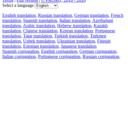
Terms
|
Full version
|
© PROMT, 2010 - 2026
Select a language
English translation
,
Russian translation
,
German translation
,
French
translation
,
Spanish translation
,
Italian translation
,
Azerbaijani
translation
,
Arabic translation
,
Hebrew translation
,
Kazakh
translation
,
Chinese translation
,
Korean translation
,
Portuguese
translation
,
Tatar translation
,
Turkish translation
,
Turkmen
translation
,
Uzbek translation
,
Ukrainian translation
,
Finnish
translation
,
Estonian translation
,
Japanese translation
Spanish conjugation
,
English conjugation
,
German conjugation
,
Italian conjugation
,
Portuguese conjugation
,
Russian conjugation
,
French conjugation
.
Features
Text Translation
Context Examples
Conjugation and Declension
Free apps
PROMT.One for iOS
PROMT.One for Android