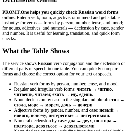
PROMT.One helps you quickly check Russian word forms
online.
Enter a verb, noun, adjective, or numeral and get a table
instantly: for verbs — forms by person, number, tense, and mood;
for nouns, adjectives, and numerals — declension by case, gender,
and number. It is useful for learning, translation, and quick form
checks.
What the Table Shows
The service shows Russian verb conjugation and the declension of
different parts of speech in one table. You can quickly compare
forms and choose the correct option for your text or speech.
Russian verb forms by person, number, tense, and mood.
Regular and irregular verb forms:
читать → читаю,
читаешь, читаем
;
ехать → еду, едешь
.
Noun declension by case in the singular and plural:
стол →
стола
,
море → морем
,
дочь → дочери
.
Adjective forms by gender, number, and case:
новый →
нового, новому
;
интересные → интересными
.
Numeral declension by case:
два → двух
,
полтора →
полутора
,
девятьсот → девятьюстами
.