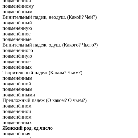
подменённой
подменённому
подменённым
Винительный падеж, неодуш. (Какой? Чей?)
подменённый
подменённую
подменённое
подменённые
Винительный падеж, одуш. (Какого? Чьего?)
подменённого
подменённую
подменённое
подменённых
Творительный падеж (Каким? Чьим?)
подменённым
подменённой
подменённым
подменёнными
Предложный падеж (О каком? О чьем?)
подменённом
подменённой
подменённом
подменённых
Женский род, ед.число
подменённая