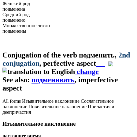
Женский род
подменена
Средний род
подменено
Множественное число
подменены
Conjugation of the verb
подменить
,
2nd
conjugation
, perfective aspect
change
See also:
подменивать
, imperfective
aspect
All forms
Изъявительное наклонение
Сослагательное
наклонение
Повелительное наклонение
Причастия и
деепричастия
Изъявительное наклонение
настоящее время