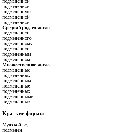
подменённой
подменённой
подменённую
подменённой
подменённой
Средний род, ед.число
подменённое
подменённого
подменённому
подменённое
подменённым
подменённом
Множественное число
подменённые
подменённых
подменённым
подменённые
подменённых
подменёнными
подменённых
Краткие формы
Мужской род
подменён