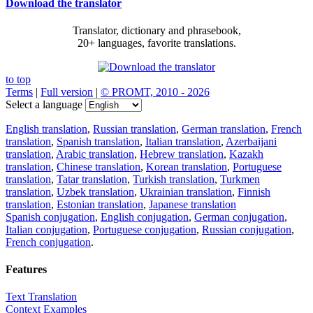
Download the translator
Translator, dictionary and phrasebook,
20+ languages, favorite translations.
to top
Terms
|
Full version
|
© PROMT, 2010 - 2026
Select a language
English translation
,
Russian translation
,
German translation
,
French
translation
,
Spanish translation
,
Italian translation
,
Azerbaijani
translation
,
Arabic translation
,
Hebrew translation
,
Kazakh
translation
,
Chinese translation
,
Korean translation
,
Portuguese
translation
,
Tatar translation
,
Turkish translation
,
Turkmen
translation
,
Uzbek translation
,
Ukrainian translation
,
Finnish
translation
,
Estonian translation
,
Japanese translation
Spanish conjugation
,
English conjugation
,
German conjugation
,
Italian conjugation
,
Portuguese conjugation
,
Russian conjugation
,
French conjugation
.
Features
Text Translation
Context Examples