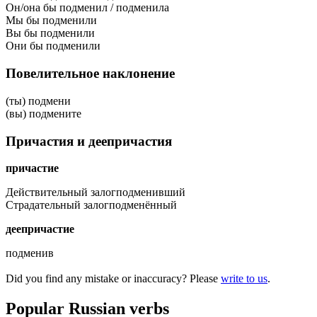
Он/она бы подменил / подменила
Мы бы подменили
Вы бы подменили
Они бы подменили
Повелительное наклонение
(ты) подмени
(вы) подмените
Причастия и деепричастия
причастие
Действительный залог
подменивший
Страдательный залог
подменённый
деепричастие
подменив
Did you find any mistake or inaccuracy? Please
write to us
.
Popular Russian verbs