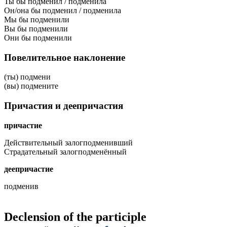
Ты бы подменил / подменила
Он/она бы подменил / подменила
Мы бы подменили
Вы бы подменили
Они бы подменили
Повелительное наклонение
(ты) подмени
(вы) подмените
Причастия и деепричастия
причастие
Действительный залог
подменивший
Страдательный залог
подменённый
деепричастие
подменив
Declension of the participle