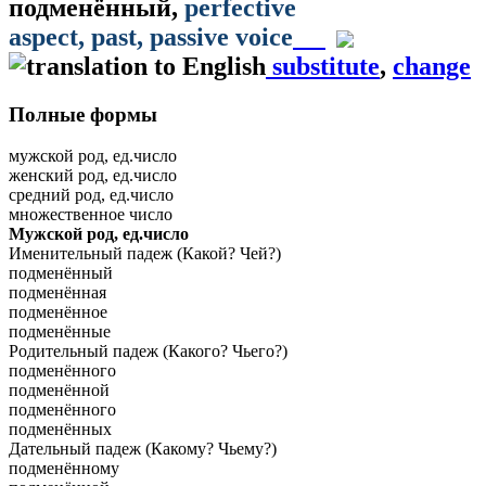
подменённый
,
perfective
aspect
, past
, passive voice
substitute
,
change
Полные формы
мужской род, ед.число
женский род, ед.число
средний род, ед.число
множественное число
Мужской род, ед.число
Именительный падеж (Какой? Чей?)
подменённый
подменённая
подменённое
подменённые
Родительный падеж (Какого? Чьего?)
подменённого
подменённой
подменённого
подменённых
Дательный падеж (Какому? Чьему?)
подменённому