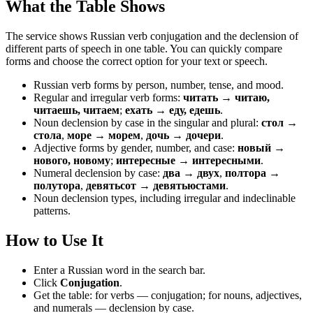
What the Table Shows
The service shows Russian verb conjugation and the declension of
different parts of speech in one table. You can quickly compare
forms and choose the correct option for your text or speech.
Russian verb forms by person, number, tense, and mood.
Regular and irregular verb forms:
читать → читаю,
читаешь, читаем
;
ехать → еду, едешь
.
Noun declension by case in the singular and plural:
стол →
стола
,
море → морем
,
дочь → дочери
.
Adjective forms by gender, number, and case:
новый →
нового, новому
;
интересные → интересными
.
Numeral declension by case:
два → двух
,
полтора →
полутора
,
девятьсот → девятьюстами
.
Noun declension types, including irregular and indeclinable
patterns.
How to Use It
Enter a Russian word in the search bar.
Click
Conjugation
.
Get the table: for verbs — conjugation; for nouns, adjectives,
and numerals — declension by case.