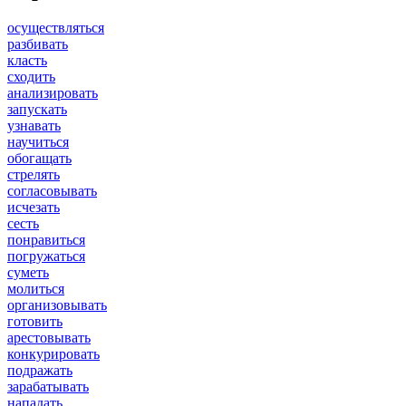
осуществляться
разбивать
класть
сходить
анализировать
запускать
узнавать
научиться
обогащать
стрелять
согласовывать
исчезать
сесть
понравиться
погружаться
суметь
молиться
организовывать
готовить
арестовывать
конкурировать
подражать
зарабатывать
нападать