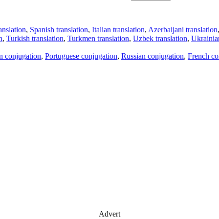
anslation
,
Spanish translation
,
Italian translation
,
Azerbaijani translation
n
,
Turkish translation
,
Turkmen translation
,
Uzbek translation
,
Ukrainian
an conjugation
,
Portuguese conjugation
,
Russian conjugation
,
French co
Advert