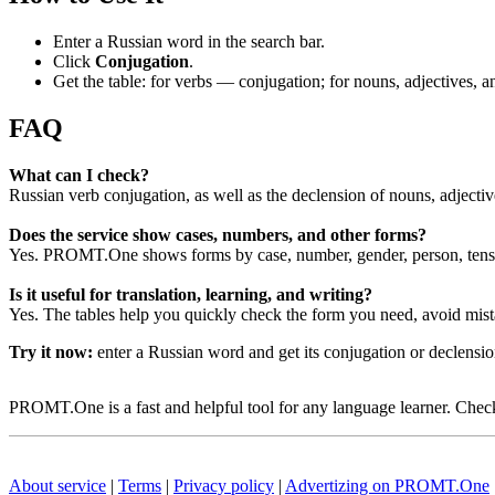
Enter a Russian word in the search bar.
Click
Conjugation
.
Get the table: for verbs — conjugation; for nouns, adjectives,
FAQ
What can I check?
Russian verb conjugation, as well as the declension of nouns, adjecti
Does the service show cases, numbers, and other forms?
Yes. PROMT.One shows forms by case, number, gender, person, tense
Is it useful for translation, learning, and writing?
Yes. The tables help you quickly check the form you need, avoid mist
Try it now:
enter a Russian word and get its conjugation or declens
PROMT.One is a fast and helpful tool for any language learner. Check 
About service
|
Terms
|
Privacy policy
|
Advertizing on PROMT.One