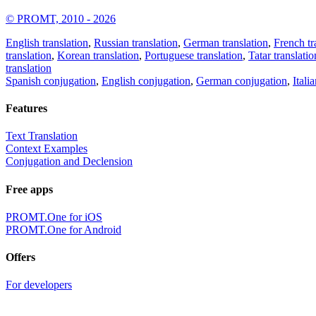
© PROMT, 2010 - 2026
English translation
,
Russian translation
,
German translation
,
French tr
translation
,
Korean translation
,
Portuguese translation
,
Tatar translatio
translation
Spanish conjugation
,
English conjugation
,
German conjugation
,
Itali
Features
Text Translation
Context Examples
Conjugation and Declension
Free apps
PROMT.One for iOS
PROMT.One for Android
Offers
For developers