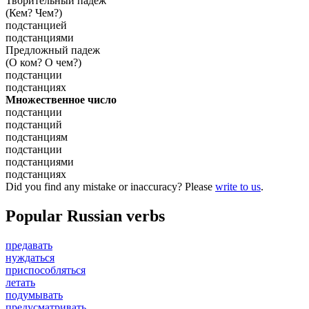
Творительный падеж
(Кем? Чем?)
подстанцией
подстанциями
Предложный падеж
(О ком? О чем?)
подстанции
подстанциях
Множественное число
подстанции
подстанций
подстанциям
подстанции
подстанциями
подстанциях
Did you find any mistake or inaccuracy? Please
write to us
.
Popular Russian verbs
предавать
нуждаться
приспособляться
летать
подумывать
предусматривать