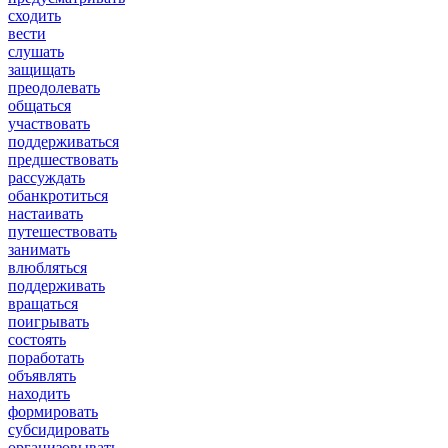
сходить
вести
слушать
защищать
преодолевать
общаться
участвовать
поддерживаться
предшествовать
рассуждать
обанкротиться
настаивать
путешествовать
занимать
влюбляться
поддерживать
вращаться
поигрывать
состоять
поработать
объявлять
находить
формировать
субсидировать
организовывать