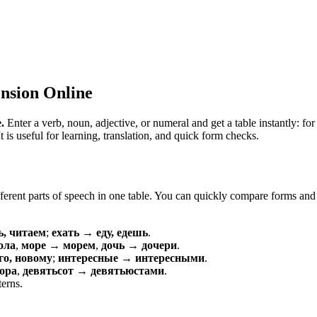
nsion Online
.
Enter a verb, noun, adjective, or numeral and get a table instantly: 
is useful for learning, translation, and quick form checks.
erent parts of speech in one table. You can quickly compare forms and c
ь, читаем
;
ехать → еду, едешь
.
ола
,
море → морем
,
дочь → дочери
.
о, новому
;
интересные → интересными
.
ора
,
девятьсот → девятьюстами
.
terns.