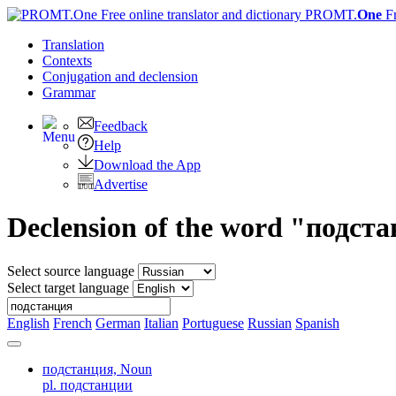
PROMT.
One
F
Translation
Contexts
Conjugation
and declension
Grammar
Feedback
Help
Download the App
Advertise
Declension of the word "подст
Select source language
Select target language
English
French
German
Italian
Portuguese
Russian
Spanish
подстанция,
Noun
pl. подстанции