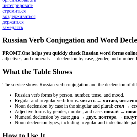
интегрировать
стремиться
воздерживаться
держаться
замедлять
Russian Verb Conjugation and Word Decle
PROMT.One helps you quickly check Russian word forms online
adjectives, and numerals — declension by case, gender, and number. It 
What the Table Shows
The service shows Russian verb conjugation and the declension of diff
Russian verb forms by person, number, tense, and mood.
Regular and irregular verb forms:
читать → читаю, читаеш
Noun declension by case in the singular and plural:
стол → ст
Adjective forms by gender, number, and case:
новый → новог
Numeral declension by case:
два → двух
,
полтора → полут
Noun declension types, including irregular and indeclinable pat
How to Use It