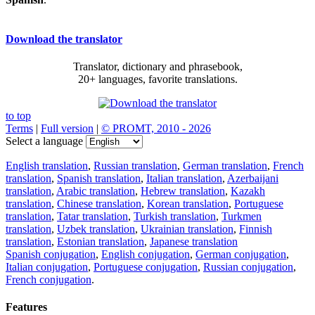
Download the translator
Translator, dictionary and phrasebook,
20+ languages, favorite translations.
to top
Terms
|
Full version
|
© PROMT, 2010 - 2026
Select a language
English translation
,
Russian translation
,
German translation
,
French
translation
,
Spanish translation
,
Italian translation
,
Azerbaijani
translation
,
Arabic translation
,
Hebrew translation
,
Kazakh
translation
,
Chinese translation
,
Korean translation
,
Portuguese
translation
,
Tatar translation
,
Turkish translation
,
Turkmen
translation
,
Uzbek translation
,
Ukrainian translation
,
Finnish
translation
,
Estonian translation
,
Japanese translation
Spanish conjugation
,
English conjugation
,
German conjugation
,
Italian conjugation
,
Portuguese conjugation
,
Russian conjugation
,
French conjugation
.
Features