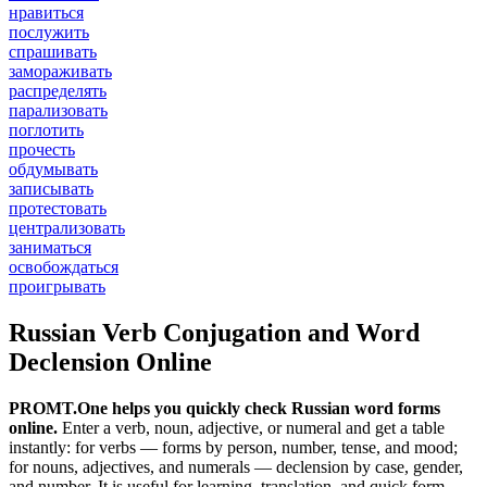
нравиться
послужить
спрашивать
замораживать
распределять
парализовать
поглотить
прочесть
обдумывать
записывать
протестовать
централизовать
заниматься
освобождаться
проигрывать
Russian Verb Conjugation and Word
Declension Online
PROMT.One helps you quickly check Russian word forms
online.
Enter a verb, noun, adjective, or numeral and get a table
instantly: for verbs — forms by person, number, tense, and mood;
for nouns, adjectives, and numerals — declension by case, gender,
and number. It is useful for learning, translation, and quick form