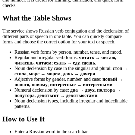
checks.
What the Table Shows
The service shows Russian verb conjugation and the declension of
different parts of speech in one table. You can quickly compare
forms and choose the correct option for your text or speech.
Russian verb forms by person, number, tense, and mood.
Regular and irregular verb forms:
читать → читаю,
читаешь, читаем
;
ехать → еду, едешь
.
Noun declension by case in the singular and plural:
стол →
стола
,
море → морем
,
дочь → дочери
.
Adjective forms by gender, number, and case:
новый →
нового, новому
;
интересные → интересными
.
Numeral declension by case:
два → двух
,
полтора →
полутора
,
девятьсот → девятьюстами
.
Noun declension types, including irregular and indeclinable
patterns.
How to Use It
Enter a Russian word in the search bar.