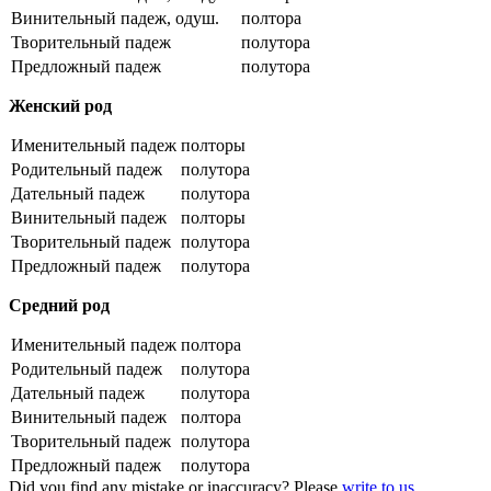
Винительный падеж, одуш.
полтора
Творительный падеж
полутора
Предложный падеж
полутора
Женский род
Именительный падеж
полторы
Родительный падеж
полутора
Дательный падеж
полутора
Винительный падеж
полторы
Творительный падеж
полутора
Предложный падеж
полутора
Средний род
Именительный падеж
полтора
Родительный падеж
полутора
Дательный падеж
полутора
Винительный падеж
полтора
Творительный падеж
полутора
Предложный падеж
полутора
Did you find any mistake or inaccuracy? Please
write to us
.