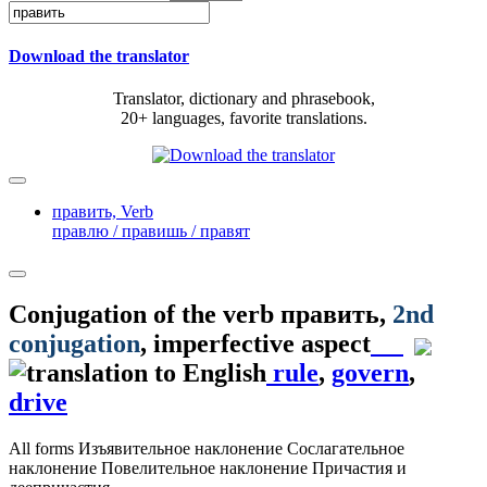
Download the translator
Translator, dictionary and phrasebook,
20+ languages, favorite translations.
править,
Verb
правлю / правишь / правят
Conjugation of the verb
править
,
2nd
conjugation
, imperfective aspect
rule
,
govern
,
drive
All forms
Изъявительное наклонение
Сослагательное
наклонение
Повелительное наклонение
Причастия и