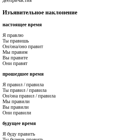
деепричастия
Изъявительное наклонение
настоящее время
Я правлю
Ты правишь
Он/она/оно правит
Мы правим
Вы правите
Они правят
прошедшее время
Я правил / правила
Ты правил / правила
Он/она правил / правила
Мы правили
Вы правили
Они правили
будущее время
Я буду править
Ты будешь править