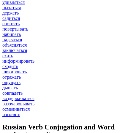
удивляться
пытаться
держать
садиться
состоять
повертывать
набирать
надеяться
объясняться
заключаться
ехать
информировать
сходить
шокировать
отражать
ощущать
дышать
совпадать
воздерживаться
разочаровывать
осмеливаться
изгонять
Russian Verb Conjugation and Word