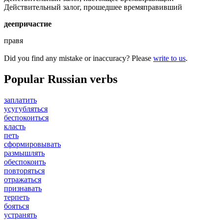
Действительный залог, прошедшее время
правивший
деепричастие
правя
Did you find any mistake or inaccuracy? Please
write to us
.
Popular Russian verbs
заплатить
усугубляться
беспокоиться
класть
петь
сформировывать
размышлять
обеспокоить
повторяться
отражаться
признавать
терпеть
бояться
устранять