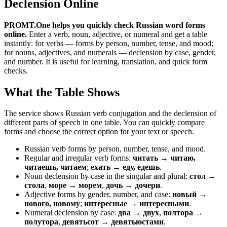
Declension Online
PROMT.One helps you quickly check Russian word forms
online.
Enter a verb, noun, adjective, or numeral and get a table
instantly: for verbs — forms by person, number, tense, and mood;
for nouns, adjectives, and numerals — declension by case, gender,
and number. It is useful for learning, translation, and quick form
checks.
What the Table Shows
The service shows Russian verb conjugation and the declension of
different parts of speech in one table. You can quickly compare
forms and choose the correct option for your text or speech.
Russian verb forms by person, number, tense, and mood.
Regular and irregular verb forms:
читать → читаю,
читаешь, читаем
;
ехать → еду, едешь
.
Noun declension by case in the singular and plural:
стол →
стола
,
море → морем
,
дочь → дочери
.
Adjective forms by gender, number, and case:
новый →
нового, новому
;
интересные → интересными
.
Numeral declension by case:
два → двух
,
полтора →
полутора
,
девятьсот → девятьюстами
.