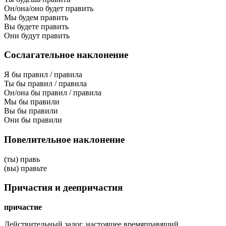
Он/она/оно будет править
Мы будем править
Вы будете править
Они будут править
Сослагательное наклонение
Я бы правил / правила
Ты бы правил / правила
Он/она бы правил / правила
Мы бы правили
Вы бы правили
Они бы правили
Повелительное наклонение
(ты) правь
(вы) правьте
Причастия и деепричастия
причастие
Действительный залог, настоящее время
правящий