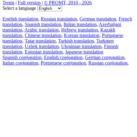
Terms
|
Full version
|
© PROMT, 2010 - 2026
Select a language
English translation
,
Russian translation
,
German translation
,
French
translation
,
Spanish translation
,
Italian translation
,
Azerbaijani
translation
,
Arabic translation
,
Hebrew translation
,
Kazakh
translation
,
Chinese translation
,
Korean translation
,
Portuguese
translation
,
Tatar translation
,
Turkish translation
,
Turkmen
translation
,
Uzbek translation
,
Ukrainian translation
,
Finnish
translation
,
Estonian translation
,
Japanese translation
Spanish conjugation
,
English conjugation
,
German conjugation
,
Italian conjugation
,
Portuguese conjugation
,
Russian conjugation
,
French conjugation
.
Features
Text Translation
Context Examples
Conjugation and Declension
Free apps
PROMT.One for iOS
PROMT.One for Android