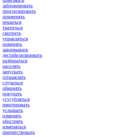
приезжать
заблокировать
прогнозировать
применять
решаться
тратиться
смотреть
управляться
поменять
завоевывать
дестабилизировать
разбираться
населять
запускать
отправлять
случаться
обвинять
покупать
усугубляться
имитировать
услышать
изменять
обострять
изменяться
препятствовать