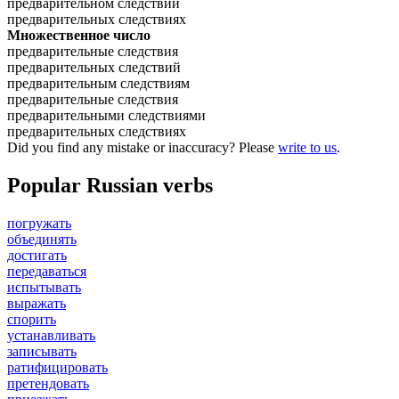
предварительном следствии
предварительных следствиях
Множественное число
предварительные следствия
предварительных следствий
предварительным следствиям
предварительные следствия
предварительными следствиями
предварительных следствиях
Did you find any mistake or inaccuracy? Please
write to us
.
Popular Russian verbs
погружать
объединять
достигать
передаваться
испытывать
выражать
спорить
устанавливать
записывать
ратифицировать
претендовать