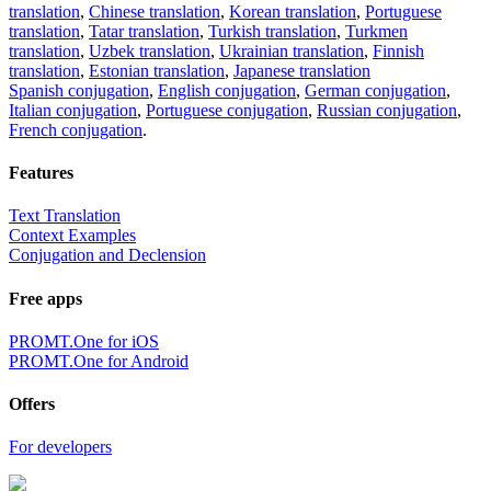
translation
,
Chinese translation
,
Korean translation
,
Portuguese
translation
,
Tatar translation
,
Turkish translation
,
Turkmen
translation
,
Uzbek translation
,
Ukrainian translation
,
Finnish
translation
,
Estonian translation
,
Japanese translation
Spanish conjugation
,
English conjugation
,
German conjugation
,
Italian conjugation
,
Portuguese conjugation
,
Russian conjugation
,
French conjugation
.
Features
Text Translation
Context Examples
Conjugation and Declension
Free apps
PROMT.One for iOS
PROMT.One for Android
Offers
For developers