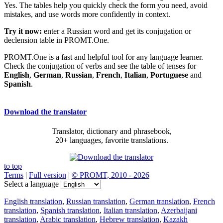
Yes. The tables help you quickly check the form you need, avoid
mistakes, and use words more confidently in context.
Try it now:
enter a Russian word and get its conjugation or
declension table in PROMT.One.
PROMT.One is a fast and helpful tool for any language learner.
Check the conjugation of verbs and see the table of tenses for
English
,
German
,
Russian
,
French
,
Italian
,
Portuguese
and
Spanish
.
Download the translator
Translator, dictionary and phrasebook,
20+ languages, favorite translations.
to top
Terms
|
Full version
|
© PROMT, 2010 - 2026
Select a language
English translation
,
Russian translation
,
German translation
,
French
translation
,
Spanish translation
,
Italian translation
,
Azerbaijani
translation
,
Arabic translation
,
Hebrew translation
,
Kazakh