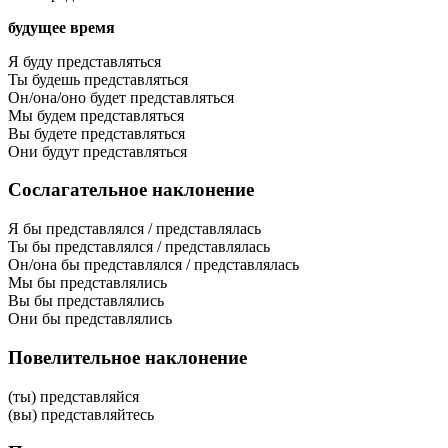
будущее время
Я буду представляться
Ты будешь представляться
Он/она/оно будет представляться
Мы будем представляться
Вы будете представляться
Они будут представляться
Сослагательное наклонение
Я бы представлялся / представлялась
Ты бы представлялся / представлялась
Он/она бы представлялся / представлялась
Мы бы представлялись
Вы бы представлялись
Они бы представлялись
Повелительное наклонение
(ты) представляйся
(вы) представляйтесь