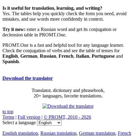
Is it useful for translation, learning, and writing?
Yes. The tables help you quickly check the form you need, avoid
mistakes, and use words more confidently in context.
Try it now:
enter a Russian word and get its conjugation or
declension table in PROMT.One.
PROMT.One is a fast and helpful tool for any language learner.
Check the conjugation of verbs and see the table of tenses for
English
,
German
,
Russian
,
French
,
Italian
,
Portuguese
and
Spanish
.
Download the translator
Translator, dictionary and phrasebook,
20+ languages, favorite translations.
to top
Terms
|
Full version
|
© PROMT, 2010 - 2026
Select a language
English translation
,
Russian translation
,
German translation
,
French