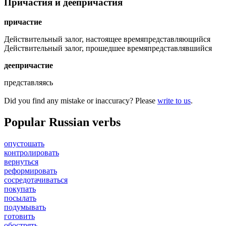
Причастия и деепричастия
причастие
Действительный залог, настоящее время
представляющийся
Действительный залог, прошедшее время
представлявшийся
деепричастие
представляясь
Did you find any mistake or inaccuracy? Please
write to us
.
Popular Russian verbs
опустошать
контролировать
вернуться
реформировать
сосредотачиваться
покупать
посылать
подумывать
готовить
обострять