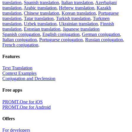
translation
,
Spanish translation
,
Italian translation
,
Azerbaijani
translation
,
Arabic translation
,
Hebrew translation
,
Kazakh
translation
,
Chinese translation
,
Korean translation
,
Portuguese
translation
,
Tatar translation
,
Turkish translation
,
Turkmen
translation
,
Uzbek translation
,
Ukrainian translation
,
Finnish
translation
,
Estonian translation
,
Japanese translation
Spanish conjugation
,
English conjugation
,
German conjugation
,
Italian conjugation
,
Portuguese conjugation
,
Russian conjugation
,
French conjugation
.
Features
Text Translation
Context Examples
Conjugation and Declension
Free apps
PROMT.One for iOS
PROMT.One for Android
Offers
For developers