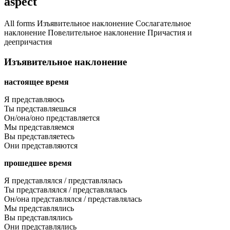
aspect
All forms
Изъявительное наклонение
Сослагательное
наклонение
Повелительное наклонение
Причастия и
деепричастия
Изъявительное наклонение
настоящее время
Я представляюсь
Ты представляешься
Он/она/оно представляется
Мы представляемся
Вы представляетесь
Они представляются
прошедшее время
Я представлялся / представлялась
Ты представлялся / представлялась
Он/она представлялся / представлялась
Мы представлялись
Вы представлялись
Они представлялись