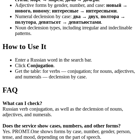
Adjective forms by gender, number, and case:
новый →
нового, новому
;
интересные → интересными
.
Numeral declension by case:
два → двух
,
полтора →
полутора
,
девятьсот → девятьюстами
.
Noun declension types, including irregular and indeclinable
patterns.
How to Use It
Enter a Russian word in the search bar.
Click
Conjugation
.
Get the table: for verbs — conjugation; for nouns, adjectives,
and numerals — declension by case.
FAQ
What can I check?
Russian verb conjugation, as well as the declension of nouns,
adjectives, and numerals.
Does the service show cases, numbers, and other forms?
Yes. PROMT.One shows forms by case, number, gender, person,
tense, and mood, depending on the part of speech.