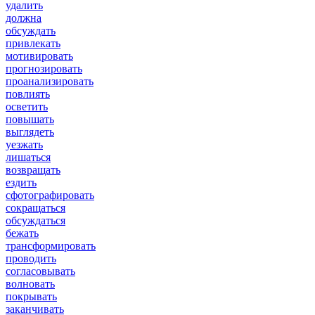
удалить
должна
обсуждать
привлекать
мотивировать
прогнозировать
проанализировать
повлиять
осветить
повышать
выглядеть
уезжать
лишаться
возвращать
ездить
сфотографировать
сокращаться
обсуждаться
бежать
трансформировать
проводить
согласовывать
волновать
покрывать
заканчивать