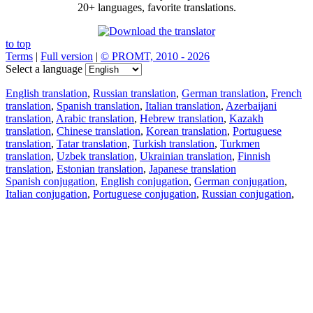
20+ languages, favorite translations.
to top
Terms
|
Full version
|
© PROMT, 2010 - 2026
Select a language
English translation
,
Russian translation
,
German translation
,
French
translation
,
Spanish translation
,
Italian translation
,
Azerbaijani
translation
,
Arabic translation
,
Hebrew translation
,
Kazakh
translation
,
Chinese translation
,
Korean translation
,
Portuguese
translation
,
Tatar translation
,
Turkish translation
,
Turkmen
translation
,
Uzbek translation
,
Ukrainian translation
,
Finnish
translation
,
Estonian translation
,
Japanese translation
Spanish conjugation
,
English conjugation
,
German conjugation
,
Italian conjugation
,
Portuguese conjugation
,
Russian conjugation
,
French conjugation
.
Features
Text Translation
Context Examples
Conjugation and Declension