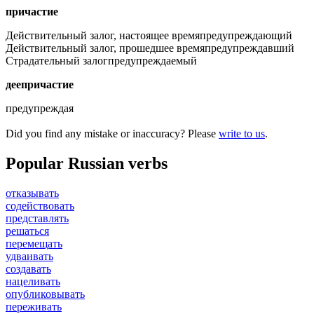
причастие
Действительный залог, настоящее время
предупреждающий
Действительный залог, прошедшее время
предупреждавший
Страдательный залог
предупреждаемый
деепричастие
предупреждая
Did you find any mistake or inaccuracy? Please
write to us
.
Popular Russian verbs
отказывать
содействовать
представлять
решаться
перемещать
удваивать
создавать
нацеливать
опубликовывать
переживать