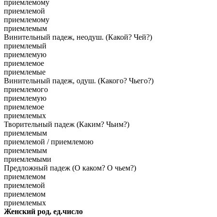
приемлемому
приемлемой
приемлемому
приемлемым
Винительный падеж, неодуш. (Какой? Чей?)
приемлемый
приемлемую
приемлемое
приемлемые
Винительный падеж, одуш. (Какого? Чьего?)
приемлемого
приемлемую
приемлемое
приемлемых
Творительный падеж (Каким? Чьим?)
приемлемым
приемлемой / приемлемою
приемлемым
приемлемыми
Предложный падеж (О каком? О чьем?)
приемлемом
приемлемой
приемлемом
приемлемых
Женский род, ед.число