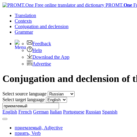
PROMT.
One
F
Translation
Contexts
Conjugation
and declension
Grammar
Feedback
Help
Download the App
Advertise
Conjugation and declension o
Select source language
Select target language
English
French
German
Italian
Portuguese
Russian
Spanish
приемлемый,
Adjective
приять,
Verb