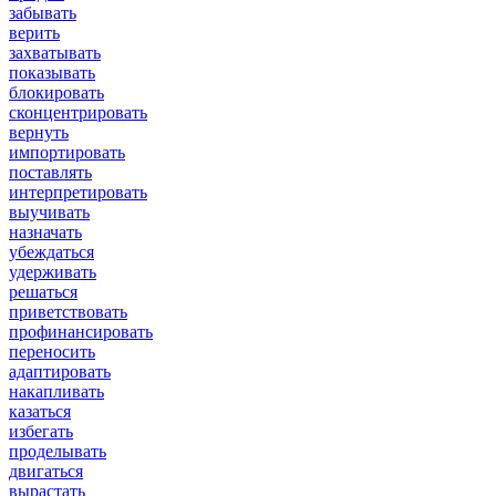
забывать
верить
захватывать
показывать
блокировать
сконцентрировать
вернуть
импортировать
поставлять
интерпретировать
выучивать
назначать
убеждаться
удерживать
решаться
приветствовать
профинансировать
переносить
адаптировать
накапливать
казаться
избегать
проделывать
двигаться
вырастать