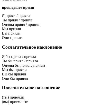
прошедшее время
Я приял / прияла
Ты приял / прияла
Он/она приял / прияла
Мы прияли
Вы прияли
Они прияли
Сослагательное наклонение
Я бы приял / прияла
Ты бы приял / прияла
Он/она бы приял / прияла
Мы бы прияли
Вы бы прияли
Они бы прияли
Повелительное наклонение
(ты) приемли
(вы) приемлите