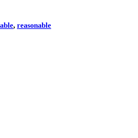
table
,
reasonable