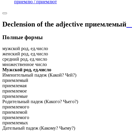
приемлю / приемлют
Declension of the adjective
приемлемый
Полные формы
мужской род, ед.число
женский род, ед.число
средний род, ед.число
множественное число
Мужской род, ед.число
Именительный падеж (Какой? Чей?)
приемлемый
приемлемая
приемлемое
приемлемые
Родительный падеж (Какого? Чьего?)
приемлемого
приемлемой
приемлемого
приемлемых
Дательный падеж (Какому? Чьему?)