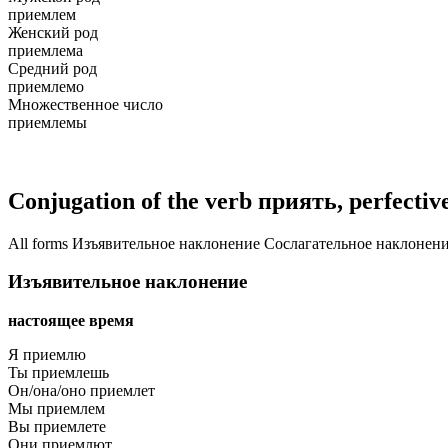
приемлем
Женский род
приемлема
Средний род
приемлемо
Множественное число
приемлемы
Conjugation of the verb
приять
, perfectiv
All forms
Изъявительное наклонение
Сослагательное наклонен
Изъявительное наклонение
настоящее время
Я приемлю
Ты приемлешь
Он/она/оно приемлет
Мы приемлем
Вы приемлете
Они приемлют