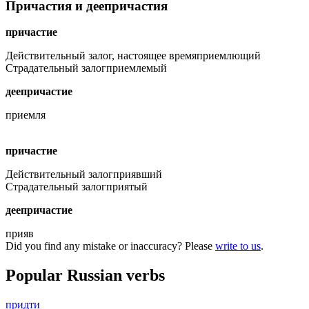
Причастия и деепричастия
причастие
Действительный залог, настоящее время
приемлющий
Страдательный залог
приемлемый
деепричастие
приемля
причастие
Действительный залог
приявший
Страдательный залог
приятый
деепричастие
прияв
Did you find any mistake or inaccuracy? Please
write to us
.
Popular Russian verbs
придти