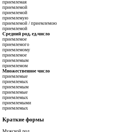
приемлемая
приемлемой
приемлемой
приемлемую
приемлемой / приемлемою
приемлемой
Средний род, ед.число
приемлемое
приемлемого
приемлемому
приемлемое
приемлемым
приемлемом
Множественное число
приемлемые
приемлемых
приемлемым
приемлемые
приемлемых
приемлемыми
приемлемых
Краткие формы
Мужской род