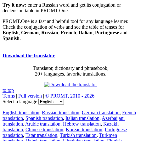
Try it now:
enter a Russian word and get its conjugation or
declension table in PROMT.One.
PROMT.One is a fast and helpful tool for any language learner.
Check the conjugation of verbs and see the table of tenses for
English
,
German
,
Russian
,
French
,
Italian
,
Portuguese
and
Spanish
.
Download the translator
Translator, dictionary and phrasebook,
20+ languages, favorite translations.
to top
Terms
|
Full version
|
© PROMT, 2010 - 2026
Select a language
English translation
,
Russian translation
,
German translation
,
French
translation
,
Spanish translation
,
Italian translation
,
Azerbaijani
translation
,
Arabic translation
,
Hebrew translation
,
Kazakh
translation
,
Chinese translation
,
Korean translation
,
Portuguese
translation
,
Tatar translation
,
Turkish translation
,
Turkmen
translation
,
Uzbek translation
,
Ukrainian translation
,
Finnish