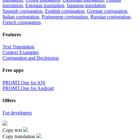
translation
,
Estonian translation
,
Japanese translation
Spanish conjugation
,
English conjugation
,
German conjugation
,
Italian conjugation
,
Portuguese conjugation
,
Russian conjugation
,
French conjugation
.
Features
Text Translation
Context Examples
Conjugation and Declension
Free apps
PROMT.One for iOS
PROMT.One for Android
Offers
For developers
Copy text
Copy translation