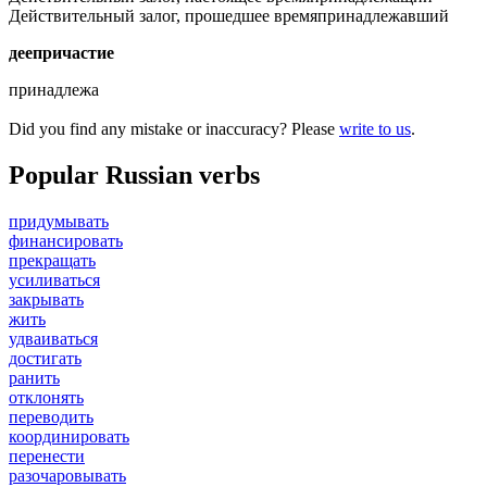
Действительный залог, прошедшее время
принадлежавший
деепричастие
принадлежа
Did you find any mistake or inaccuracy? Please
write to us
.
Popular Russian verbs
придумывать
финансировать
прекращать
усиливаться
закрывать
жить
удваиваться
достигать
ранить
отклонять
переводить
координировать
перенести
разочаровывать