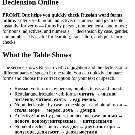
Declension Online
PROMT.One helps you quickly check Russian word forms
online.
Enter a verb, noun, adjective, or numeral and get a table
instantly: for verbs — forms by person, number, tense, and mood;
for nouns, adjectives, and numerals — declension by case, gender,
and number. It is useful for learning, translation, and quick form
checks.
What the Table Shows
The service shows Russian verb conjugation and the declension of
different parts of speech in one table. You can quickly compare
forms and choose the correct option for your text or speech.
Russian verb forms by person, number, tense, and mood.
Regular and irregular verb forms:
читать → читаю,
читаешь, читаем
;
ехать → еду, едешь
.
Noun declension by case in the singular and plural:
стол →
стола
,
море → морем
,
дочь → дочери
.
Adjective forms by gender, number, and case:
новый →
нового, новому
;
интересные → интересными
.
Numeral declension by case:
два → двух
,
полтора →
полутора
,
девятьсот → девятьюстами
.