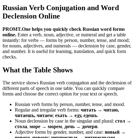
Russian Verb Conjugation and Word
Declension Online
PROMT.One helps you quickly check Russian word forms
online.
Enter a verb, noun, adjective, or numeral and get a table
instantly: for verbs — forms by person, number, tense, and mood;
for nouns, adjectives, and numerals — declension by case, gender,
and number. It is useful for learning, translation, and quick form
checks.
What the Table Shows
The service shows Russian verb conjugation and the declension of
different parts of speech in one table. You can quickly compare
forms and choose the correct option for your text or speech.
Russian verb forms by person, number, tense, and mood.
Regular and irregular verb forms:
читать → читаю,
читаешь, читаем
;
ехать → еду, едешь
.
Noun declension by case in the singular and plural:
стол →
стола
,
море → морем
,
дочь → дочери
.
Adjective forms by gender, number, and case:
новый →
нового, новому
;
интересные → интересными
.