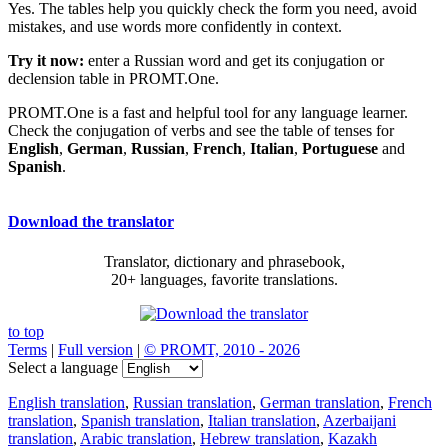
Yes. The tables help you quickly check the form you need, avoid
mistakes, and use words more confidently in context.
Try it now:
enter a Russian word and get its conjugation or
declension table in PROMT.One.
PROMT.One is a fast and helpful tool for any language learner.
Check the conjugation of verbs and see the table of tenses for
English
,
German
,
Russian
,
French
,
Italian
,
Portuguese
and
Spanish
.
Download the translator
Translator, dictionary and phrasebook,
20+ languages, favorite translations.
to top
Terms
|
Full version
|
© PROMT, 2010 - 2026
Select a language
English translation
,
Russian translation
,
German translation
,
French
translation
,
Spanish translation
,
Italian translation
,
Azerbaijani
translation
,
Arabic translation
,
Hebrew translation
,
Kazakh