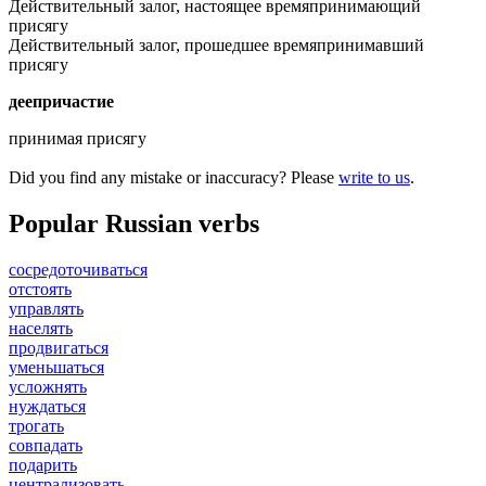
Действительный залог, настоящее время
принимающий
присягу
Действительный залог, прошедшее время
принимавший
присягу
деепричастие
принимая присягу
Did you find any mistake or inaccuracy? Please
write to us
.
Popular Russian verbs
сосредоточиваться
отстоять
управлять
населять
продвигаться
уменьшаться
усложнять
нуждаться
трогать
совпадать
подарить
централизовать