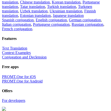
translation
,
Chinese translation
,
Korean translation
,
Portuguese
translation
,
Tatar translation
,
Turkish translation
,
Turkmen
translation
,
Uzbek translation
,
Ukrainian translation
,
Finnish
translation
,
Estonian translation
,
Japanese translation
Spanish conjugation
,
English conjugation
,
German conjugation
,
Italian conjugation
,
Portuguese conjugation
,
Russian conjugation
,
French conjugation
.
Features
Text Translation
Context Examples
Conjugation and Declension
Free apps
PROMT.One for iOS
PROMT.One for Android
Offers
For developers