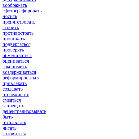
воображать
сфотографировать
носить
препятствовать
строить
противостоять
проникать
подвергаться
проверять
обмениваться
оцениваться
сэкономить
воздерживаться
реформироваться
привлекать
создавать
отслеживать
смеяться
запрещать
децентрализовывать
быть
отправлять
читать
готовиться