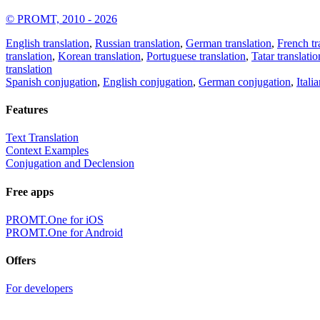
© PROMT, 2010 - 2026
English translation
,
Russian translation
,
German translation
,
French tr
translation
,
Korean translation
,
Portuguese translation
,
Tatar translatio
translation
Spanish conjugation
,
English conjugation
,
German conjugation
,
Itali
Features
Text Translation
Context Examples
Conjugation and Declension
Free apps
PROMT.One for iOS
PROMT.One for Android
Offers
For developers