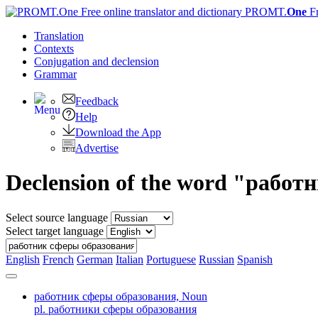
PROMT.
One
F
Translation
Contexts
Conjugation
and declension
Grammar
Feedback
Help
Download the App
Advertise
Declension of the word "рабо
Select source language
Select target language
English
French
German
Italian
Portuguese
Russian
Spanish
работник сферы образования,
Noun
pl. работники сферы образования