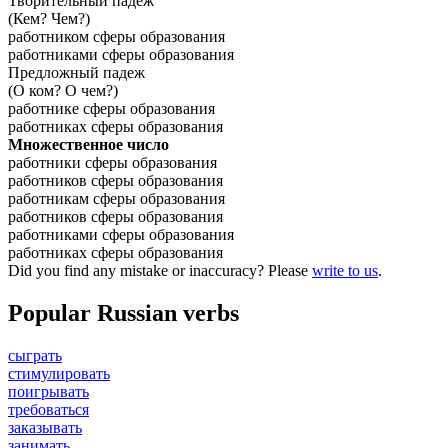
Творительный падеж
(Кем? Чем?)
работником сферы образования
работниками сферы образования
Предложный падеж
(О ком? О чем?)
работнике сферы образования
работниках сферы образования
Множественное число
работники сферы образования
работников сферы образования
работникам сферы образования
работников сферы образования
работниками сферы образования
работниках сферы образования
Did you find any mistake or inaccuracy? Please
write to us
.
Popular Russian verbs
сыграть
стимулировать
поигрывать
требоваться
заказывать
занимать