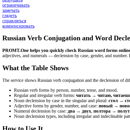
ограничивать
замечать
глядеть
справляться
компенсировать
Russian Verb Conjugation and Word Decle
PROMT.One helps you quickly check Russian word forms online
adjectives, and numerals — declension by case, gender, and number. It 
What the Table Shows
The service shows Russian verb conjugation and the declension of diff
Russian verb forms by person, number, tense, and mood.
Regular and irregular verb forms:
читать → читаю, читаеш
Noun declension by case in the singular and plural:
стол → ст
Adjective forms by gender, number, and case:
новый → новог
Numeral declension by case:
два → двух
,
полтора → полут
Noun declension types, including irregular and indeclinable pat
How to Use It