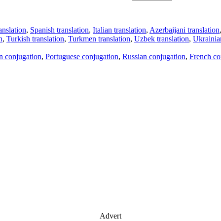
anslation
,
Spanish translation
,
Italian translation
,
Azerbaijani translation
n
,
Turkish translation
,
Turkmen translation
,
Uzbek translation
,
Ukrainian
an conjugation
,
Portuguese conjugation
,
Russian conjugation
,
French co
Advert