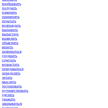
воображать
получать
изменять
применять
печатать
возрождать
выпивать
вырастать
выявлять
объяснять
верить
развиваться
ухудшать
сочетать
возрастать
передаваться
определять
летать
мыслить
тестировать
путешествовать
уделять
уважать
закрываться
разрушать