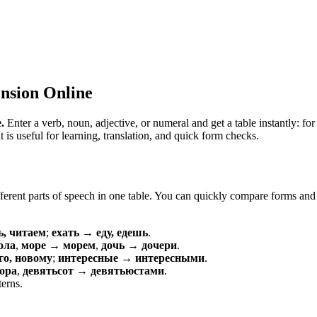
nsion Online
.
Enter a verb, noun, adjective, or numeral and get a table instantly: 
is useful for learning, translation, and quick form checks.
erent parts of speech in one table. You can quickly compare forms and c
ь, читаем
;
ехать → еду, едешь
.
ола
,
море → морем
,
дочь → дочери
.
о, новому
;
интересные → интересными
.
ора
,
девятьсот → девятьюстами
.
terns.