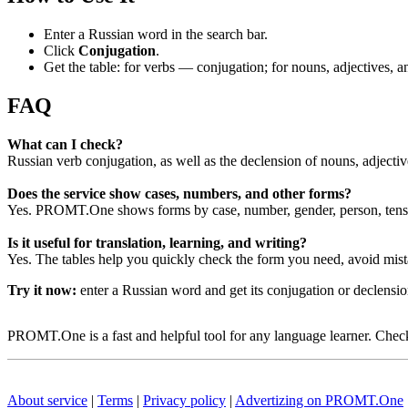
Enter a Russian word in the search bar.
Click
Conjugation
.
Get the table: for verbs — conjugation; for nouns, adjectives,
FAQ
What can I check?
Russian verb conjugation, as well as the declension of nouns, adjecti
Does the service show cases, numbers, and other forms?
Yes. PROMT.One shows forms by case, number, gender, person, tense
Is it useful for translation, learning, and writing?
Yes. The tables help you quickly check the form you need, avoid mist
Try it now:
enter a Russian word and get its conjugation or declens
PROMT.One is a fast and helpful tool for any language learner. Check 
About service
|
Terms
|
Privacy policy
|
Advertizing on PROMT.One