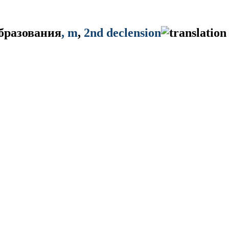
бразования
, m
,
2nd declension