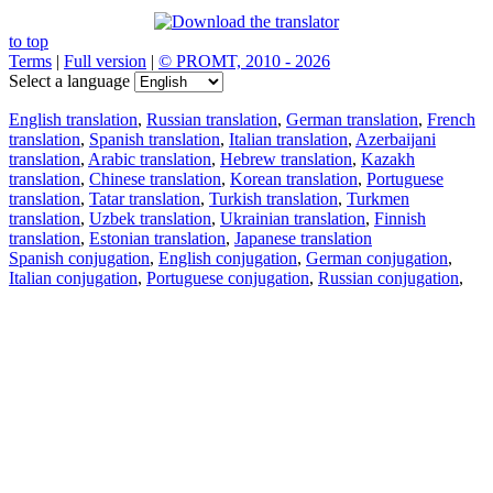
to top
Terms
|
Full version
|
© PROMT, 2010 - 2026
Select a language
English translation
,
Russian translation
,
German translation
,
French
translation
,
Spanish translation
,
Italian translation
,
Azerbaijani
translation
,
Arabic translation
,
Hebrew translation
,
Kazakh
translation
,
Chinese translation
,
Korean translation
,
Portuguese
translation
,
Tatar translation
,
Turkish translation
,
Turkmen
translation
,
Uzbek translation
,
Ukrainian translation
,
Finnish
translation
,
Estonian translation
,
Japanese translation
Spanish conjugation
,
English conjugation
,
German conjugation
,
Italian conjugation
,
Portuguese conjugation
,
Russian conjugation
,
French conjugation
.
Features
Text Translation
Context Examples
Conjugation and Declension
Free apps