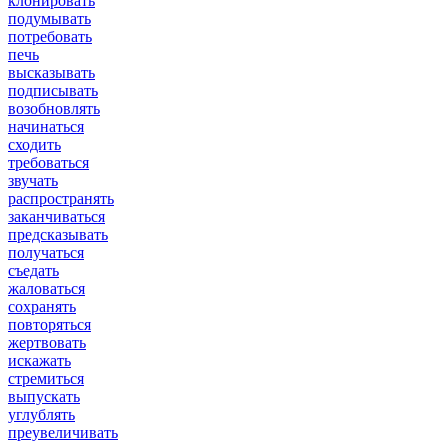
клонировать
подумывать
потребовать
печь
высказывать
подписывать
возобновлять
начинаться
сходить
требоваться
звучать
распространять
заканчиваться
предсказывать
получаться
съедать
жаловаться
сохранять
повторяться
жертвовать
искажать
стремиться
выпускать
углублять
преувеличивать