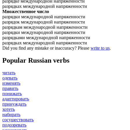
разрядке международной напряженности
разрядках международной напряженности
Множественное число
разрядки международной напряженности
разрядок международной напряженности
разрядкам международной напряженности
разрядки международной напряженности
разрядками международной напряженности
разрядках международной напряженности
Did you find any mistake or inaccuracy? Please
write to us
.
Popular Russian verbs
читать
одевать
изменять
править
понижать
адаптировать
принуждать
хотеть
набирать
сосуществовать
подозревать