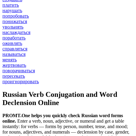
платить
нарушать
попробовать
понижаться
увольнять
наслаждаться
поработать
оживлять
справляться
называться
менять
жертвовать
поворачиваться
пересекать
проигнорировать
Russian Verb Conjugation and Word
Declension Online
PROMT.One helps you quickly check Russian word forms
online.
Enter a verb, noun, adjective, or numeral and get a table
instantly: for verbs — forms by person, number, tense, and mood;
for nouns, adjectives, and numerals — declension by case, gender,