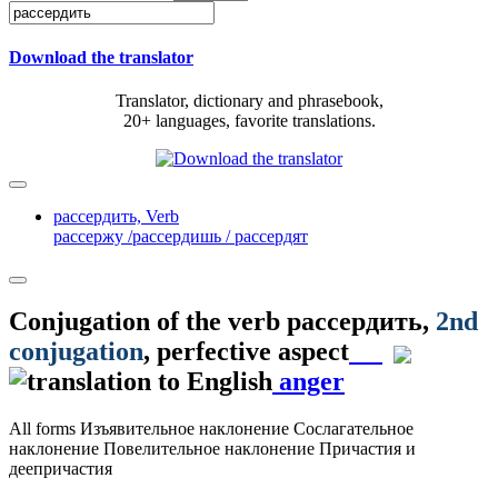
Download the translator
Translator, dictionary and phrasebook,
20+ languages, favorite translations.
рассердить,
Verb
рассержу /рассердишь / рассердят
Conjugation of the verb
рассердить
,
2nd
conjugation
, perfective aspect
anger
All forms
Изъявительное наклонение
Сослагательное
наклонение
Повелительное наклонение
Причастия и
деепричастия