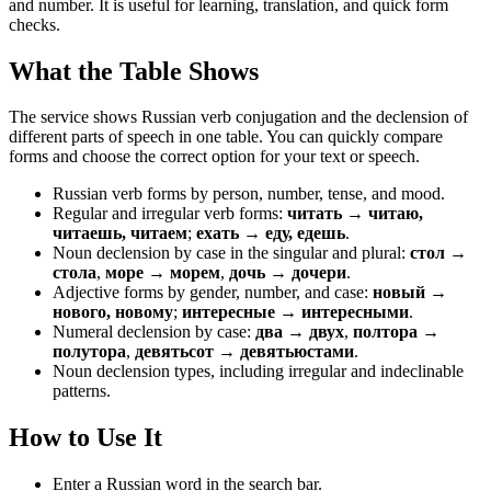
and number. It is useful for learning, translation, and quick form
checks.
What the Table Shows
The service shows Russian verb conjugation and the declension of
different parts of speech in one table. You can quickly compare
forms and choose the correct option for your text or speech.
Russian verb forms by person, number, tense, and mood.
Regular and irregular verb forms:
читать → читаю,
читаешь, читаем
;
ехать → еду, едешь
.
Noun declension by case in the singular and plural:
стол →
стола
,
море → морем
,
дочь → дочери
.
Adjective forms by gender, number, and case:
новый →
нового, новому
;
интересные → интересными
.
Numeral declension by case:
два → двух
,
полтора →
полутора
,
девятьсот → девятьюстами
.
Noun declension types, including irregular and indeclinable
patterns.
How to Use It
Enter a Russian word in the search bar.