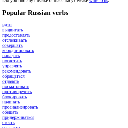
Did you find any mistake or inaccuracy? Please
write to us
.
Popular Russian verbs
идти
выдвигать
предоставлять
отслеживать
совершать
координировать
нападать
поглотить
управлять
рекомендовать
обращаться
отдалять
посматривать
противоречить
блокировать
начинать
проанализировать
обещать
придерживаться
стоять
создавать