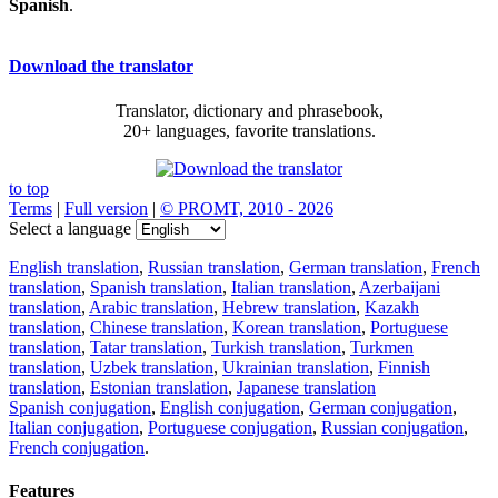
Spanish
.
Download the translator
Translator, dictionary and phrasebook,
20+ languages, favorite translations.
to top
Terms
|
Full version
|
© PROMT, 2010 - 2026
Select a language
English translation
,
Russian translation
,
German translation
,
French
translation
,
Spanish translation
,
Italian translation
,
Azerbaijani
translation
,
Arabic translation
,
Hebrew translation
,
Kazakh
translation
,
Chinese translation
,
Korean translation
,
Portuguese
translation
,
Tatar translation
,
Turkish translation
,
Turkmen
translation
,
Uzbek translation
,
Ukrainian translation
,
Finnish
translation
,
Estonian translation
,
Japanese translation
Spanish conjugation
,
English conjugation
,
German conjugation
,
Italian conjugation
,
Portuguese conjugation
,
Russian conjugation
,
French conjugation
.
Features