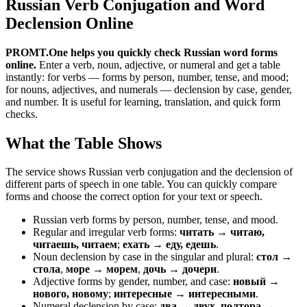
Russian Verb Conjugation and Word
Declension Online
PROMT.One helps you quickly check Russian word forms
online.
Enter a verb, noun, adjective, or numeral and get a table
instantly: for verbs — forms by person, number, tense, and mood;
for nouns, adjectives, and numerals — declension by case, gender,
and number. It is useful for learning, translation, and quick form
checks.
What the Table Shows
The service shows Russian verb conjugation and the declension of
different parts of speech in one table. You can quickly compare
forms and choose the correct option for your text or speech.
Russian verb forms by person, number, tense, and mood.
Regular and irregular verb forms:
читать → читаю,
читаешь, читаем
;
ехать → еду, едешь
.
Noun declension by case in the singular and plural:
стол →
стола
,
море → морем
,
дочь → дочери
.
Adjective forms by gender, number, and case:
новый →
нового, новому
;
интересные → интересными
.
Numeral declension by case:
два → двух
,
полтора →