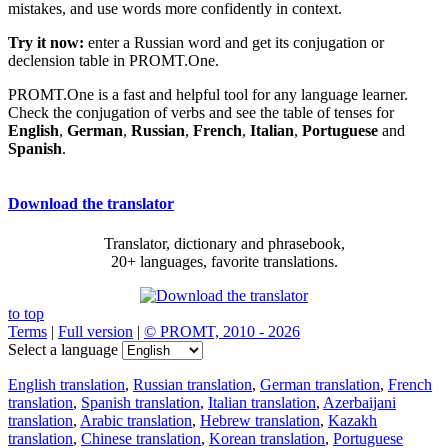
mistakes, and use words more confidently in context.
Try it now:
enter a Russian word and get its conjugation or
declension table in PROMT.One.
PROMT.One is a fast and helpful tool for any language learner.
Check the conjugation of verbs and see the table of tenses for
English
,
German
,
Russian
,
French
,
Italian
,
Portuguese
and
Spanish
.
Download the translator
Translator, dictionary and phrasebook,
20+ languages, favorite translations.
to top
Terms
|
Full version
|
© PROMT, 2010 - 2026
Select a language
English translation
,
Russian translation
,
German translation
,
French
translation
,
Spanish translation
,
Italian translation
,
Azerbaijani
translation
,
Arabic translation
,
Hebrew translation
,
Kazakh
translation
,
Chinese translation
,
Korean translation
,
Portuguese