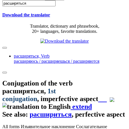
Download the translator
Translator, dictionary and phrasebook,
20+ languages, favorite translations.
расширяться,
Verb
расширяюсь / расширяешься / расширяются
Conjugation of the verb
расширяться
,
1st
conjugation
, imperfective aspect
extend
See also:
расшириться
, perfective aspect
All forms
Изъявительное наклонение
Сослагательное