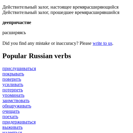
Действительный залог, настоящее время
расширяющийся
Действительный залог, прошедшее время
расширявшийся
деепричастие
расширяясь
Did you find any mistake or inaccuracy? Please
write to us
.
Popular Russian verbs
прислушиваться
покрывать
поверить
усиливать
потерпеть
упоминать
заимствовать
обнаруживать
очищать
поехать
придерживаться
выживать
надеяться