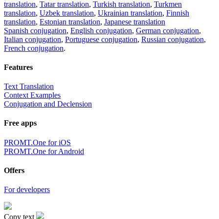
translation
,
Tatar translation
,
Turkish translation
,
Turkmen
translation
,
Uzbek translation
,
Ukrainian translation
,
Finnish
translation
,
Estonian translation
,
Japanese translation
Spanish conjugation
,
English conjugation
,
German conjugation
,
Italian conjugation
,
Portuguese conjugation
,
Russian conjugation
,
French conjugation
.
Features
Text Translation
Context Examples
Conjugation and Declension
Free apps
PROMT.One for iOS
PROMT.One for Android
Offers
For developers
Copy text