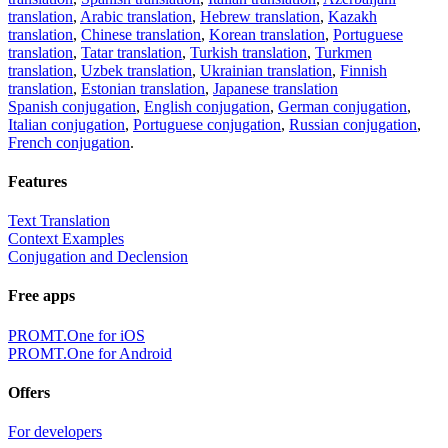
translation
,
Arabic translation
,
Hebrew translation
,
Kazakh
translation
,
Chinese translation
,
Korean translation
,
Portuguese
translation
,
Tatar translation
,
Turkish translation
,
Turkmen
translation
,
Uzbek translation
,
Ukrainian translation
,
Finnish
translation
,
Estonian translation
,
Japanese translation
Spanish conjugation
,
English conjugation
,
German conjugation
,
Italian conjugation
,
Portuguese conjugation
,
Russian conjugation
,
French conjugation
.
Features
Text Translation
Context Examples
Conjugation and Declension
Free apps
PROMT.One for iOS
PROMT.One for Android
Offers
For developers