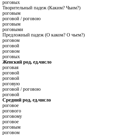
роговых
Творительный падеж (Каким? Чьим?)
роговым
роговой / роговою
роговым
роговыми
Предложный падеж (О каком? О чьем?)
роговом
роговой
роговом
роговых
Женский род, ед.число
роговая
роговой
роговой
роговую
роговой / роговою
роговой
Средний род, ед.число
роговое
рогового
роговому
роговое
роговым
роговом