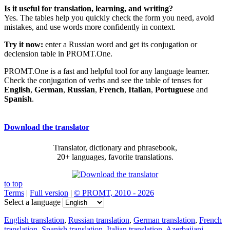
Is it useful for translation, learning, and writing?
Yes. The tables help you quickly check the form you need, avoid
mistakes, and use words more confidently in context.
Try it now:
enter a Russian word and get its conjugation or
declension table in PROMT.One.
PROMT.One is a fast and helpful tool for any language learner.
Check the conjugation of verbs and see the table of tenses for
English
,
German
,
Russian
,
French
,
Italian
,
Portuguese
and
Spanish
.
Download the translator
Translator, dictionary and phrasebook,
20+ languages, favorite translations.
to top
Terms
|
Full version
|
© PROMT, 2010 - 2026
Select a language
English translation
,
Russian translation
,
German translation
,
French
translation
,
Spanish translation
,
Italian translation
,
Azerbaijani