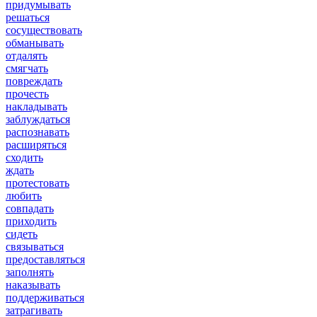
придумывать
решаться
сосуществовать
обманывать
отдалять
смягчать
повреждать
прочесть
накладывать
заблуждаться
распознавать
расширяться
сходить
ждать
протестовать
любить
совпадать
приходить
сидеть
связываться
предоставляться
заполнять
наказывать
поддерживаться
затрагивать