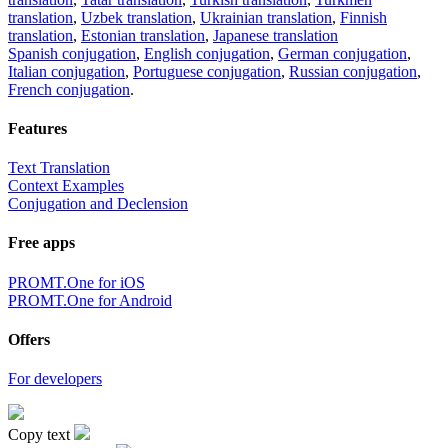
translation
,
Uzbek translation
,
Ukrainian translation
,
Finnish
translation
,
Estonian translation
,
Japanese translation
Spanish conjugation
,
English conjugation
,
German conjugation
,
Italian conjugation
,
Portuguese conjugation
,
Russian conjugation
,
French conjugation
.
Features
Text Translation
Context Examples
Conjugation and Declension
Free apps
PROMT.One for iOS
PROMT.One for Android
Offers
For developers
Copy text