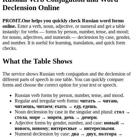
Declension Online
PROMT.One helps you quickly check Russian word forms
online.
Enter a verb, noun, adjective, or numeral and get a table
instantly: for verbs — forms by person, number, tense, and mood;
for nouns, adjectives, and numerals — declension by case, gender,
and number. It is useful for learning, translation, and quick form
checks.
What the Table Shows
The service shows Russian verb conjugation and the declension of
different parts of speech in one table. You can quickly compare
forms and choose the correct option for your text or speech.
Russian verb forms by person, number, tense, and mood.
Regular and irregular verb forms:
читать → читаю,
читаешь, читаем
;
ехать → еду, едешь
.
Noun declension by case in the singular and plural:
стол →
стола
,
море → морем
,
дочь → дочери
.
Adjective forms by gender, number, and case:
новый →
нового, новому
;
интересные → интересными
.
Numeral declension by case:
два → двух
,
полтора →