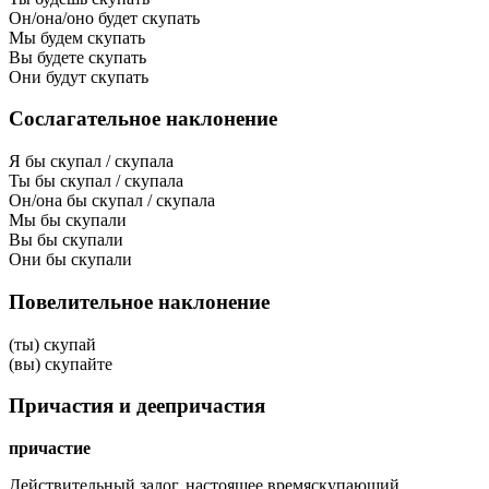
Он/она/оно будет скупать
Мы будем скупать
Вы будете скупать
Они будут скупать
Сослагательное наклонение
Я бы скупал / скупала
Ты бы скупал / скупала
Он/она бы скупал / скупала
Мы бы скупали
Вы бы скупали
Они бы скупали
Повелительное наклонение
(ты) скупай
(вы) скупайте
Причастия и деепричастия
причастие
Действительный залог, настоящее время
скупающий