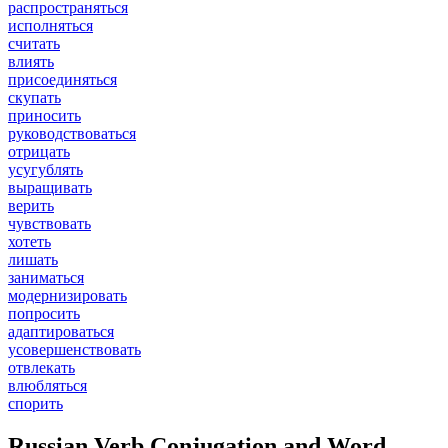
распространяться
исполняться
считать
влиять
присоединяться
скупать
приносить
руководствоваться
отрицать
усугублять
выращивать
верить
чувствовать
хотеть
лишать
заниматься
модернизировать
попросить
адаптироваться
усовершенствовать
отвлекать
влюбляться
спорить
Russian Verb Conjugation and Word