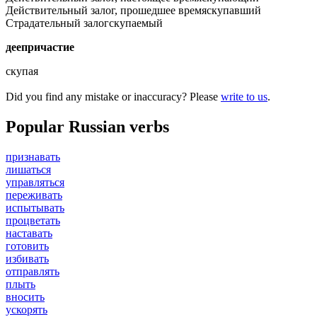
Действительный залог, прошедшее время
скупавший
Страдательный залог
скупаемый
деепричастие
скупая
Did you find any mistake or inaccuracy? Please
write to us
.
Popular Russian verbs
признавать
лишаться
управляться
переживать
испытывать
процветать
наставать
готовить
избивать
отправлять
плыть
вносить
ускорять