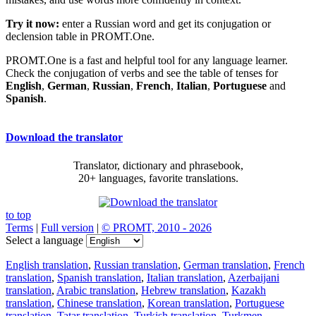
Try it now:
enter a Russian word and get its conjugation or
declension table in PROMT.One.
PROMT.One is a fast and helpful tool for any language learner.
Check the conjugation of verbs and see the table of tenses for
English
,
German
,
Russian
,
French
,
Italian
,
Portuguese
and
Spanish
.
Download the translator
Translator, dictionary and phrasebook,
20+ languages, favorite translations.
to top
Terms
|
Full version
|
© PROMT, 2010 - 2026
Select a language
English translation
,
Russian translation
,
German translation
,
French
translation
,
Spanish translation
,
Italian translation
,
Azerbaijani
translation
,
Arabic translation
,
Hebrew translation
,
Kazakh
translation
,
Chinese translation
,
Korean translation
,
Portuguese
translation
,
Tatar translation
,
Turkish translation
,
Turkmen