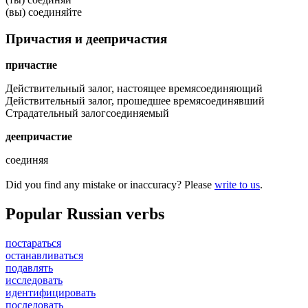
(вы) соединяйте
Причастия и деепричастия
причастие
Действительный залог, настоящее время
соединяющий
Действительный залог, прошедшее время
соединявший
Страдательный залог
соединяемый
деепричастие
соединяя
Did you find any mistake or inaccuracy? Please
write to us
.
Popular Russian verbs
постараться
останавливаться
подавлять
исследовать
идентифицировать
последовать