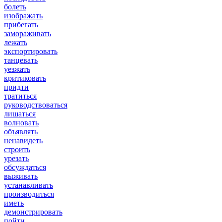
болеть
изображать
прибегать
замораживать
лежать
экспортировать
танцевать
уезжать
критиковать
придти
тратиться
руководствоваться
лишаться
волновать
объявлять
ненавидеть
строить
урезать
обсуждаться
выживать
устанавливать
производиться
иметь
демонстрировать
пойти