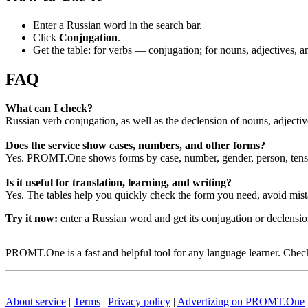
Enter a Russian word in the search bar.
Click
Conjugation
.
Get the table: for verbs — conjugation; for nouns, adjectives,
FAQ
What can I check?
Russian verb conjugation, as well as the declension of nouns, adjecti
Does the service show cases, numbers, and other forms?
Yes. PROMT.One shows forms by case, number, gender, person, tense
Is it useful for translation, learning, and writing?
Yes. The tables help you quickly check the form you need, avoid mist
Try it now:
enter a Russian word and get its conjugation or declens
PROMT.One is a fast and helpful tool for any language learner. Check 
About service
|
Terms
|
Privacy policy
|
Advertizing on PROMT.One