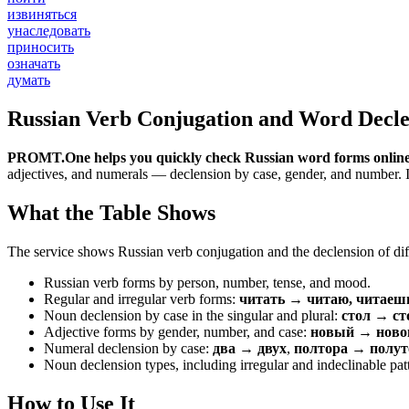
извиняться
унаследовать
приносить
означать
думать
Russian Verb Conjugation and Word Decle
PROMT.One helps you quickly check Russian word forms online
adjectives, and numerals — declension by case, gender, and number. It 
What the Table Shows
The service shows Russian verb conjugation and the declension of diff
Russian verb forms by person, number, tense, and mood.
Regular and irregular verb forms:
читать → читаю, читаеш
Noun declension by case in the singular and plural:
стол → ст
Adjective forms by gender, number, and case:
новый → новог
Numeral declension by case:
два → двух
,
полтора → полут
Noun declension types, including irregular and indeclinable pat
How to Use It