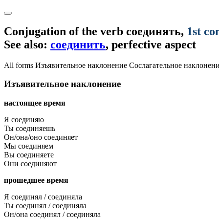
Conjugation of the verb
соединять
,
1st co
See also:
соединить
, perfective aspect
All forms
Изъявительное наклонение
Сослагательное наклонен
Изъявительное наклонение
настоящее время
Я соединяю
Ты соединяешь
Он/она/оно соединяет
Мы соединяем
Вы соединяете
Они соединяют
прошедшее время
Я соединял / соединяла
Ты соединял / соединяла
Он/она соединял / соединяла