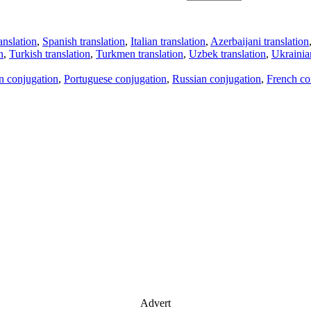
anslation
,
Spanish translation
,
Italian translation
,
Azerbaijani translation
n
,
Turkish translation
,
Turkmen translation
,
Uzbek translation
,
Ukrainian
an conjugation
,
Portuguese conjugation
,
Russian conjugation
,
French co
Advert