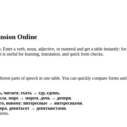
nsion Online
.
Enter a verb, noun, adjective, or numeral and get a table instantly: 
is useful for learning, translation, and quick form checks.
erent parts of speech in one table. You can quickly compare forms and c
ь, читаем
;
ехать → еду, едешь
.
ола
,
море → морем
,
дочь → дочери
.
о, новому
;
интересные → интересными
.
ора
,
девятьсот → девятьюстами
.
terns.