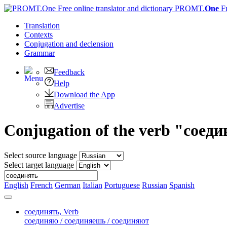
PROMT.
One
F
Translation
Contexts
Conjugation
and declension
Grammar
Feedback
Help
Download the App
Advertise
Conjugation of the verb "соед
Select source language
Select target language
English
French
German
Italian
Portuguese
Russian
Spanish
соединять,
Verb
соединяю / соединяешь / соединяют