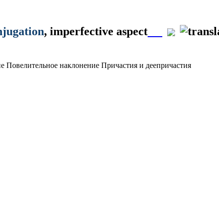
njugation
, imperfective aspect
ие
Повелительное наклонение
Причастия и деепричастия