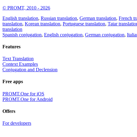
© PROMT, 2010 - 2026
English translation
,
Russian translation
,
German translation
,
French tr
translation
,
Korean translation
,
Portuguese translation
,
Tatar translatio
translation
Spanish conjugation
,
English conjugation
,
German conjugation
,
Itali
Features
Text Translation
Context Examples
Conjugation and Declension
Free apps
PROMT.One for iOS
PROMT.One for Android
Offers
For developers