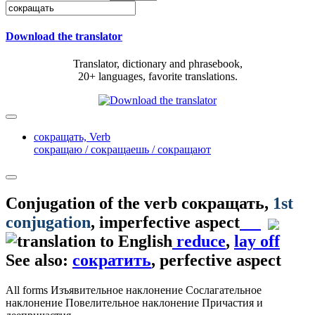
Download the translator
Translator, dictionary and phrasebook,
20+ languages, favorite translations.
сокращать,
Verb
сокращаю / сокращаешь / сокращают
Conjugation of the verb
сокращать
,
1st
conjugation
, imperfective aspect
reduce
,
lay off
See also:
сократить
, perfective aspect
All forms
Изъявительное наклонение
Сослагательное
наклонение
Повелительное наклонение
Причастия и