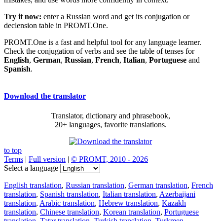
Try it now:
enter a Russian word and get its conjugation or
declension table in PROMT.One.
PROMT.One is a fast and helpful tool for any language learner.
Check the conjugation of verbs and see the table of tenses for
English
,
German
,
Russian
,
French
,
Italian
,
Portuguese
and
Spanish
.
Download the translator
Translator, dictionary and phrasebook,
20+ languages, favorite translations.
to top
Terms
|
Full version
|
© PROMT, 2010 - 2026
Select a language
English translation
,
Russian translation
,
German translation
,
French
translation
,
Spanish translation
,
Italian translation
,
Azerbaijani
translation
,
Arabic translation
,
Hebrew translation
,
Kazakh
translation
,
Chinese translation
,
Korean translation
,
Portuguese
translation
,
Tatar translation
,
Turkish translation
,
Turkmen