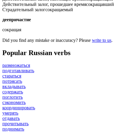
Действительный залог, прошедшее время
сокращавший
Страдательный залог
сокращаемый
деепричастие
сокращая
Did you find any mistake or inaccuracy? Please
write to us
.
Popular Russian verbs
размножаться
подготавливать
стараться
потрясать
вкладывать
содержать
поглотить
сэкономить
координировать
умерять
отдавать
прочитывать
поднимать