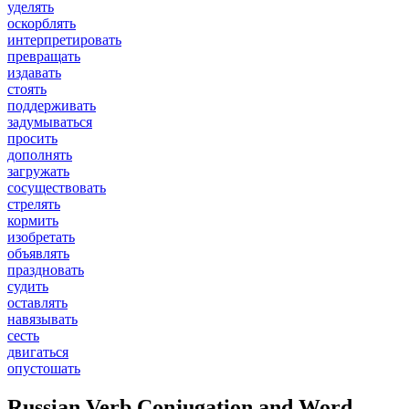
уделять
оскорблять
интерпретировать
превращать
издавать
стоять
поддерживать
задумываться
просить
дополнять
загружать
сосуществовать
стрелять
кормить
изобретать
объявлять
праздновать
судить
оставлять
навязывать
сесть
двигаться
опустошать
Russian Verb Conjugation and Word