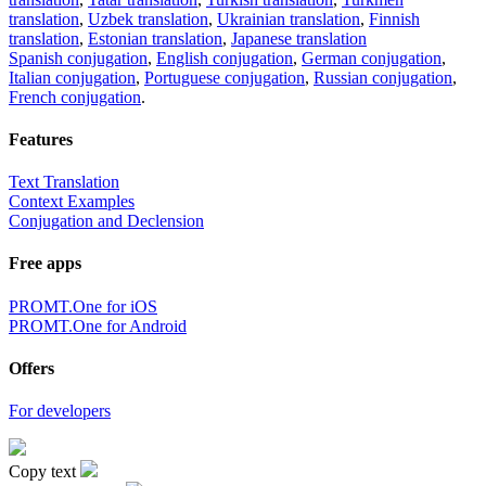
translation
,
Uzbek translation
,
Ukrainian translation
,
Finnish
translation
,
Estonian translation
,
Japanese translation
Spanish conjugation
,
English conjugation
,
German conjugation
,
Italian conjugation
,
Portuguese conjugation
,
Russian conjugation
,
French conjugation
.
Features
Text Translation
Context Examples
Conjugation and Declension
Free apps
PROMT.One for iOS
PROMT.One for Android
Offers
For developers
Copy text