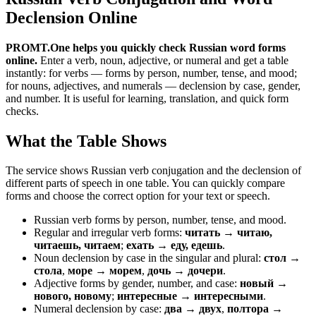
Declension Online
PROMT.One helps you quickly check Russian word forms
online.
Enter a verb, noun, adjective, or numeral and get a table
instantly: for verbs — forms by person, number, tense, and mood;
for nouns, adjectives, and numerals — declension by case, gender,
and number. It is useful for learning, translation, and quick form
checks.
What the Table Shows
The service shows Russian verb conjugation and the declension of
different parts of speech in one table. You can quickly compare
forms and choose the correct option for your text or speech.
Russian verb forms by person, number, tense, and mood.
Regular and irregular verb forms:
читать → читаю,
читаешь, читаем
;
ехать → еду, едешь
.
Noun declension by case in the singular and plural:
стол →
стола
,
море → морем
,
дочь → дочери
.
Adjective forms by gender, number, and case:
новый →
нового, новому
;
интересные → интересными
.
Numeral declension by case:
два → двух
,
полтора →