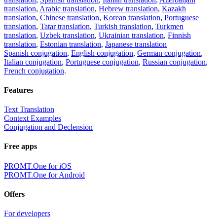
translation
,
Arabic translation
,
Hebrew translation
,
Kazakh
translation
,
Chinese translation
,
Korean translation
,
Portuguese
translation
,
Tatar translation
,
Turkish translation
,
Turkmen
translation
,
Uzbek translation
,
Ukrainian translation
,
Finnish
translation
,
Estonian translation
,
Japanese translation
Spanish conjugation
,
English conjugation
,
German conjugation
,
Italian conjugation
,
Portuguese conjugation
,
Russian conjugation
,
French conjugation
.
Features
Text Translation
Context Examples
Conjugation and Declension
Free apps
PROMT.One for iOS
PROMT.One for Android
Offers
For developers