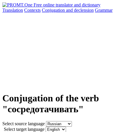
Translation
Contexts
Conjugation
and declension
Grammar
Conjugation of the verb
"сосредотачивать"
Select source language
Select target language