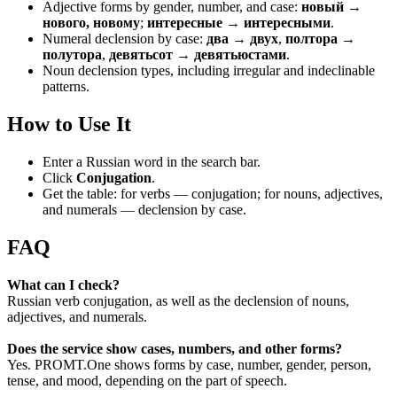
Adjective forms by gender, number, and case:
новый →
нового, новому
;
интересные → интересными
.
Numeral declension by case:
два → двух
,
полтора →
полутора
,
девятьсот → девятьюстами
.
Noun declension types, including irregular and indeclinable
patterns.
How to Use It
Enter a Russian word in the search bar.
Click
Conjugation
.
Get the table: for verbs — conjugation; for nouns, adjectives,
and numerals — declension by case.
FAQ
What can I check?
Russian verb conjugation, as well as the declension of nouns,
adjectives, and numerals.
Does the service show cases, numbers, and other forms?
Yes. PROMT.One shows forms by case, number, gender, person,
tense, and mood, depending on the part of speech.