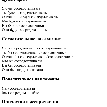
будущее время
Я буду сосредотачивать
Ты будешь сосредотачивать
Он/она/оно будет сосредотачивать
Мы будем сосредотачивать
Вы будете сосредотачивать
Они будут сосредотачивать
Сослагательное наклонение
Я бы сосредотачивал / сосредотачивала
Ты бы сосредотачивал / сосредотачивала
Он/она бы сосредотачивал / сосредотачивала
Мы бы сосредотачивали
Вы бы сосредотачивали
Они бы сосредотачивали
Повелительное наклонение
(ты) сосредотачивай
(вы) сосредотачивайте
Причастия и деепричастия