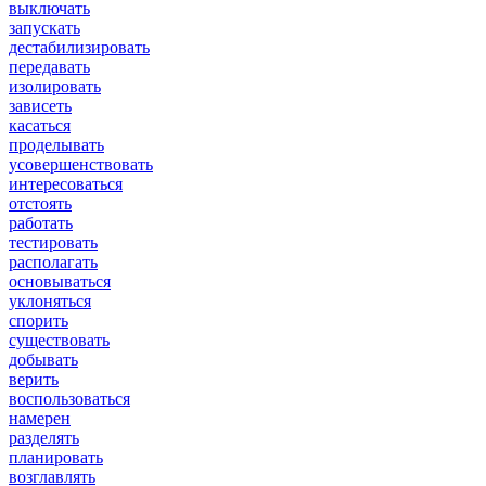
выключать
запускать
дестабилизировать
передавать
изолировать
зависеть
касаться
проделывать
усовершенствовать
интересоваться
отстоять
работать
тестировать
располагать
основываться
уклоняться
спорить
существовать
добывать
верить
воспользоваться
намерен
разделять
планировать
возглавлять