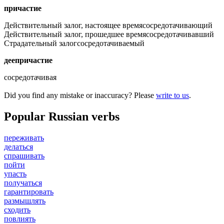
причастие
Действительный залог, настоящее время
сосредотачивающий
Действительный залог, прошедшее время
сосредотачивавший
Страдательный залог
сосредотачиваемый
деепричастие
сосредотачивая
Did you find any mistake or inaccuracy? Please
write to us
.
Popular Russian verbs
переживать
делаться
спрашивать
пойти
упасть
получаться
гарантировать
размышлять
сходить
повлиять