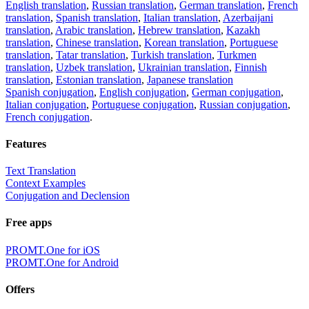
English translation
,
Russian translation
,
German translation
,
French
translation
,
Spanish translation
,
Italian translation
,
Azerbaijani
translation
,
Arabic translation
,
Hebrew translation
,
Kazakh
translation
,
Chinese translation
,
Korean translation
,
Portuguese
translation
,
Tatar translation
,
Turkish translation
,
Turkmen
translation
,
Uzbek translation
,
Ukrainian translation
,
Finnish
translation
,
Estonian translation
,
Japanese translation
Spanish conjugation
,
English conjugation
,
German conjugation
,
Italian conjugation
,
Portuguese conjugation
,
Russian conjugation
,
French conjugation
.
Features
Text Translation
Context Examples
Conjugation and Declension
Free apps
PROMT.One for iOS
PROMT.One for Android
Offers