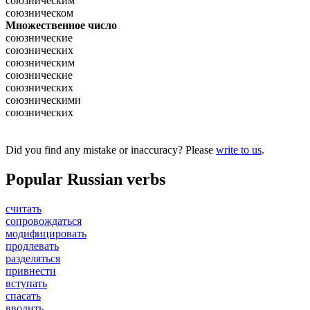
союзническим
союзническом
Множественное число
союзнические
союзнических
союзническим
союзнические
союзнических
союзническими
союзнических
Did you find any mistake or inaccuracy? Please
write to us
.
Popular Russian verbs
считать
сопровождаться
модифицировать
продлевать
разделяться
привнести
вступать
спасать
вводить