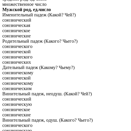
множественное число
Мужской род, ед.число
Именительный падеж (Какой? Чей?)
союзнический
союзническая
союзническое
союзнические
Родительный падеж (Какого? Чьего?)
союзнического
союзнической
союзнического
союзнических
Дательный падеж (Какому? Чьему?)
союзническому
союзнической
союзническому
союзническим
Винительный падеж, неодуш. (Какой? Чей?)
союзнический
союзническую
союзническое
союзнические
Винительный падеж, одуш. (Какого? Чьего?)
союзнического
союзническую