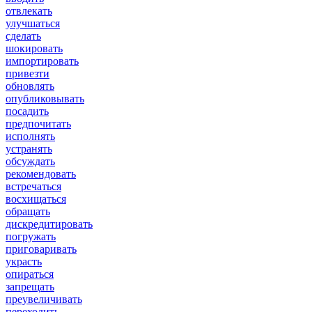
отвлекать
улучшаться
сделать
шокировать
импортировать
привезти
обновлять
опубликовывать
посадить
предпочитать
исполнять
устранять
обсуждать
рекомендовать
встречаться
восхищаться
обращать
дискредитировать
погружать
приговаривать
украсть
опираться
запрещать
преувеличивать
переходить