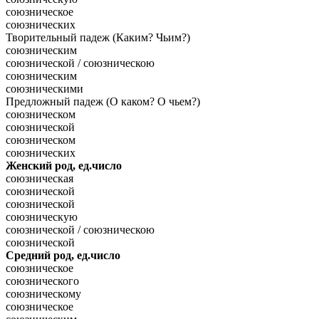
союзническое
союзнических
Творительный падеж (Каким? Чьим?)
союзническим
союзнической / союзническою
союзническим
союзническими
Предложный падеж (О каком? О чьем?)
союзническом
союзнической
союзническом
союзнических
Женский род, ед.число
союзническая
союзнической
союзнической
союзническую
союзнической / союзническою
союзнической
Средний род, ед.число
союзническое
союзнического
союзническому
союзническое