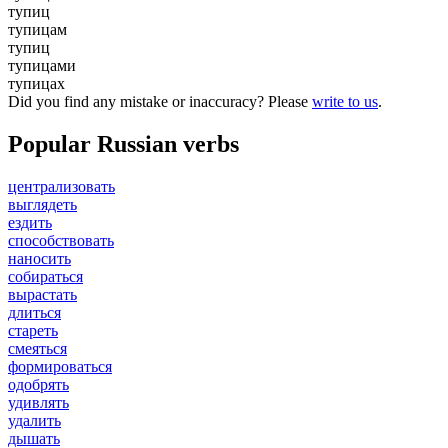
тупиц
тупицам
тупиц
тупицами
тупицах
Did you find any mistake or inaccuracy? Please
write to us
.
Popular Russian verbs
централизовать
выглядеть
ездить
способствовать
наносить
собираться
вырастать
длиться
стареть
смеяться
формироваться
одобрять
удивлять
удалить
дышать