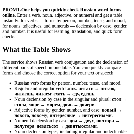
PROMT.One helps you quickly check Russian word forms
online.
Enter a verb, noun, adjective, or numeral and get a table
instantly: for verbs — forms by person, number, tense, and mood;
for nouns, adjectives, and numerals — declension by case, gender,
and number. It is useful for learning, translation, and quick form
checks.
What the Table Shows
The service shows Russian verb conjugation and the declension of
different parts of speech in one table. You can quickly compare
forms and choose the correct option for your text or speech.
Russian verb forms by person, number, tense, and mood.
Regular and irregular verb forms:
читать → читаю,
читаешь, читаем
;
ехать → еду, едешь
.
Noun declension by case in the singular and plural:
стол →
стола
,
море → морем
,
дочь → дочери
.
Adjective forms by gender, number, and case:
новый →
нового, новому
;
интересные → интересными
.
Numeral declension by case:
два → двух
,
полтора →
полутора
,
девятьсот → девятьюстами
.
Noun declension types, including irregular and indeclinable