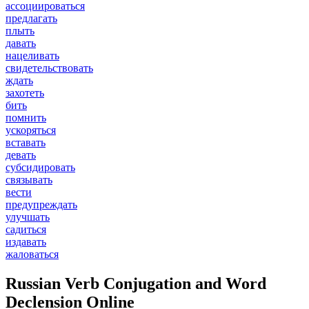
ассоциироваться
предлагать
плыть
давать
нацеливать
свидетельствовать
ждать
захотеть
бить
помнить
ускоряться
вставать
девать
субсидировать
связывать
вести
предупреждать
улучшать
садиться
издавать
жаловаться
Russian Verb Conjugation and Word
Declension Online