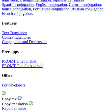
translation
,
Estonian translation
,
Japanese translation
Spanish conjugation
,
English conjugation
,
German conjugation
,
Italian conjugation
,
Portuguese conjugation
,
Russian conjugation
,
French conjugation
.
Features
Text Translation
Context Examples
Conjugation and Declension
Free apps
PROMT.One for iOS
PROMT.One for Android
Offers
For developers
Copy text
Copy translation
Report an issue