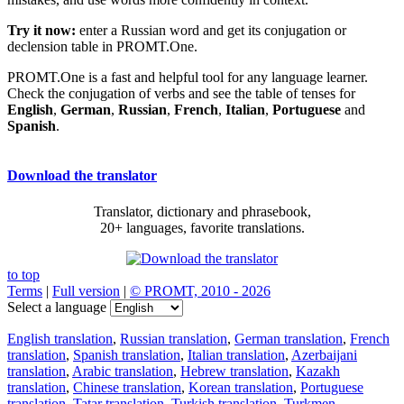
Try it now:
enter a Russian word and get its conjugation or
declension table in PROMT.One.
PROMT.One is a fast and helpful tool for any language learner.
Check the conjugation of verbs and see the table of tenses for
English
,
German
,
Russian
,
French
,
Italian
,
Portuguese
and
Spanish
.
Download the translator
Translator, dictionary and phrasebook,
20+ languages, favorite translations.
to top
Terms
|
Full version
|
© PROMT, 2010 - 2026
Select a language
English translation
,
Russian translation
,
German translation
,
French
translation
,
Spanish translation
,
Italian translation
,
Azerbaijani
translation
,
Arabic translation
,
Hebrew translation
,
Kazakh
translation
,
Chinese translation
,
Korean translation
,
Portuguese
translation
,
Tatar translation
,
Turkish translation
,
Turkmen