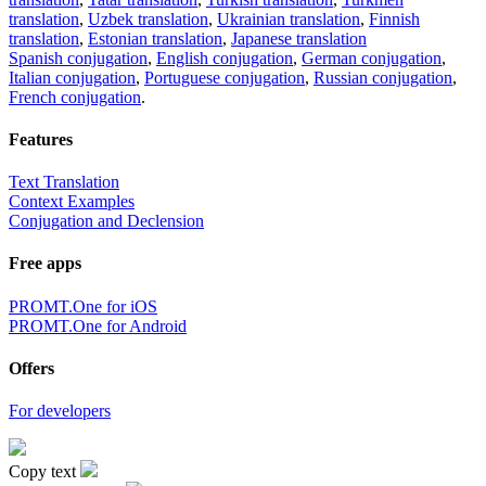
translation
,
Uzbek translation
,
Ukrainian translation
,
Finnish
translation
,
Estonian translation
,
Japanese translation
Spanish conjugation
,
English conjugation
,
German conjugation
,
Italian conjugation
,
Portuguese conjugation
,
Russian conjugation
,
French conjugation
.
Features
Text Translation
Context Examples
Conjugation and Declension
Free apps
PROMT.One for iOS
PROMT.One for Android
Offers
For developers
Copy text