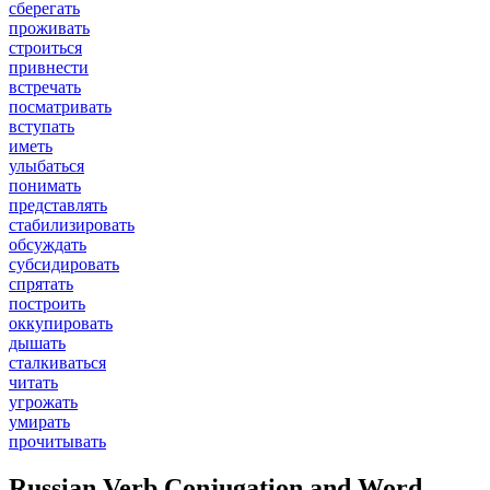
сберегать
проживать
строиться
привнести
встречать
посматривать
вступать
иметь
улыбаться
понимать
представлять
стабилизировать
обсуждать
субсидировать
спрятать
построить
оккупировать
дышать
сталкиваться
читать
угрожать
умирать
прочитывать
Russian Verb Conjugation and Word