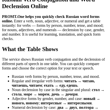
Declension Online
PROMT.One helps you quickly check Russian word forms
online.
Enter a verb, noun, adjective, or numeral and get a table
instantly: for verbs — forms by person, number, tense, and mood;
for nouns, adjectives, and numerals — declension by case, gender,
and number. It is useful for learning, translation, and quick form
checks.
What the Table Shows
The service shows Russian verb conjugation and the declension of
different parts of speech in one table. You can quickly compare
forms and choose the correct option for your text or speech.
Russian verb forms by person, number, tense, and mood.
Regular and irregular verb forms:
читать → читаю,
читаешь, читаем
;
ехать → еду, едешь
.
Noun declension by case in the singular and plural:
стол →
стола
,
море → морем
,
дочь → дочери
.
Adjective forms by gender, number, and case:
новый →
нового, новому
;
интересные → интересными
.
Numeral declension by case:
два → двух
,
полтора →