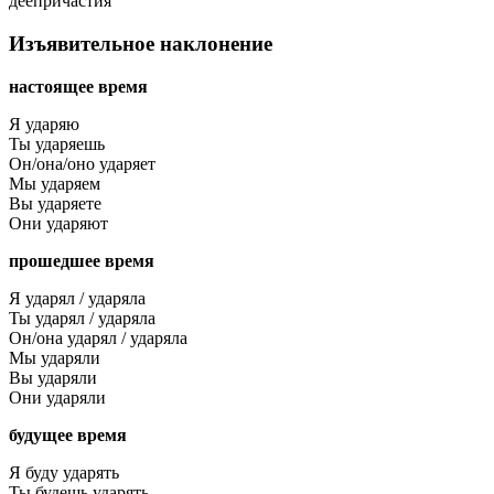
деепричастия
Изъявительное наклонение
настоящее время
Я ударяю
Ты ударяешь
Он/она/оно ударяет
Мы ударяем
Вы ударяете
Они ударяют
прошедшее время
Я ударял / ударяла
Ты ударял / ударяла
Он/она ударял / ударяла
Мы ударяли
Вы ударяли
Они ударяли
будущее время
Я буду ударять
Ты будешь ударять