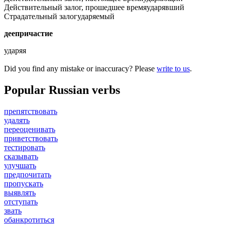
Действительный залог, прошедшее время
ударявший
Страдательный залог
ударяемый
деепричастие
ударяя
Did you find any mistake or inaccuracy? Please
write to us
.
Popular Russian verbs
препятствовать
удалять
переоценивать
приветствовать
тестировать
сказывать
улучшать
предпочитать
пропускать
выявлять
отступать
звать
обанкротиться