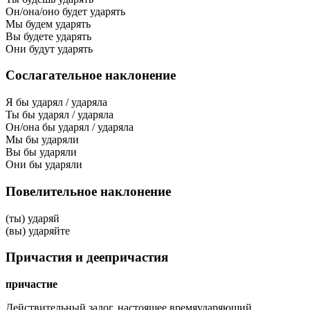
Он/она/оно будет ударять
Мы будем ударять
Вы будете ударять
Они будут ударять
Сослагательное наклонение
Я бы ударял / ударяла
Ты бы ударял / ударяла
Он/она бы ударял / ударяла
Мы бы ударяли
Вы бы ударяли
Они бы ударяли
Повелительное наклонение
(ты) ударяй
(вы) ударяйте
Причастия и деепричастия
причастие
Действительный залог, настоящее время
ударяющий