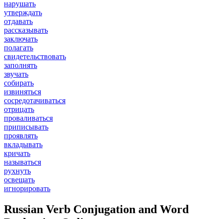
нарушать
утверждать
отдавать
рассказывать
заключать
полагать
свидетельствовать
заполнять
звучать
собирать
извиняться
сосредотачиваться
отрицать
проваливаться
приписывать
проявлять
вкладывать
кричать
называться
рухнуть
освещать
игнорировать
Russian Verb Conjugation and Word