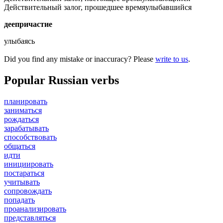
Действительный залог, прошедшее время
улыбавшийся
деепричастие
улыбаясь
Did you find any mistake or inaccuracy? Please
write to us
.
Popular Russian verbs
планировать
заниматься
рождаться
зарабатывать
способствовать
общаться
идти
инициировать
постараться
учитывать
сопровождать
попадать
проанализировать
представляться