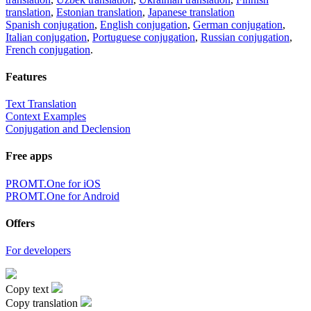
translation
,
Estonian translation
,
Japanese translation
Spanish conjugation
,
English conjugation
,
German conjugation
,
Italian conjugation
,
Portuguese conjugation
,
Russian conjugation
,
French conjugation
.
Features
Text Translation
Context Examples
Conjugation and Declension
Free apps
PROMT.One for iOS
PROMT.One for Android
Offers
For developers
Copy text
Copy translation