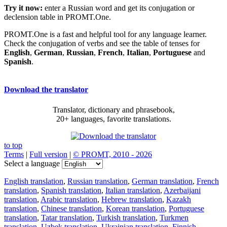
Try it now:
enter a Russian word and get its conjugation or
declension table in PROMT.One.
PROMT.One is a fast and helpful tool for any language learner.
Check the conjugation of verbs and see the table of tenses for
English
,
German
,
Russian
,
French
,
Italian
,
Portuguese
and
Spanish
.
Download the translator
Translator, dictionary and phrasebook,
20+ languages, favorite translations.
to top
Terms
|
Full version
|
© PROMT, 2010 - 2026
Select a language
English translation
,
Russian translation
,
German translation
,
French
translation
,
Spanish translation
,
Italian translation
,
Azerbaijani
translation
,
Arabic translation
,
Hebrew translation
,
Kazakh
translation
,
Chinese translation
,
Korean translation
,
Portuguese
translation
,
Tatar translation
,
Turkish translation
,
Turkmen
translation
,
Uzbek translation
,
Ukrainian translation
,
Finnish