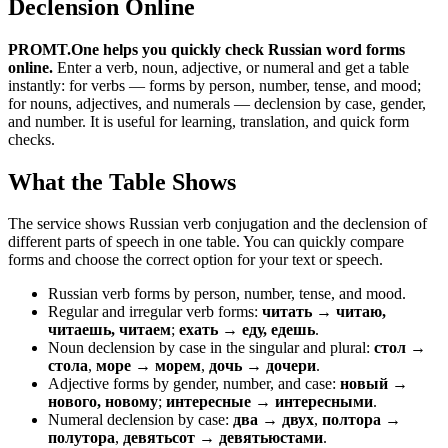
Declension Online
PROMT.One helps you quickly check Russian word forms
online.
Enter a verb, noun, adjective, or numeral and get a table
instantly: for verbs — forms by person, number, tense, and mood;
for nouns, adjectives, and numerals — declension by case, gender,
and number. It is useful for learning, translation, and quick form
checks.
What the Table Shows
The service shows Russian verb conjugation and the declension of
different parts of speech in one table. You can quickly compare
forms and choose the correct option for your text or speech.
Russian verb forms by person, number, tense, and mood.
Regular and irregular verb forms:
читать → читаю,
читаешь, читаем
;
ехать → еду, едешь
.
Noun declension by case in the singular and plural:
стол →
стола
,
море → морем
,
дочь → дочери
.
Adjective forms by gender, number, and case:
новый →
нового, новому
;
интересные → интересными
.
Numeral declension by case:
два → двух
,
полтора →
полутора
,
девятьсот → девятьюстами
.