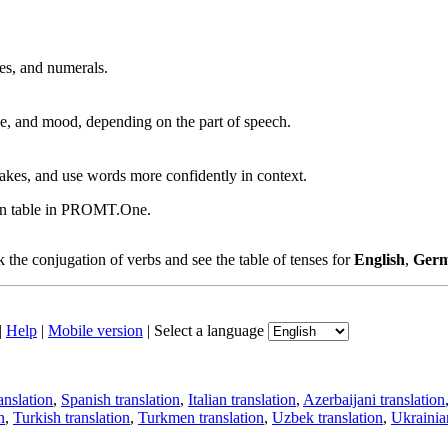
ves, and numerals.
, and mood, depending on the part of speech.
akes, and use words more confidently in context.
ion table in PROMT.One.
the conjugation of verbs and see the table of tenses for
English
,
Ger
|
Help
|
Mobile version
|
Select a language
anslation
,
Spanish translation
,
Italian translation
,
Azerbaijani translation
n
,
Turkish translation
,
Turkmen translation
,
Uzbek translation
,
Ukrainian