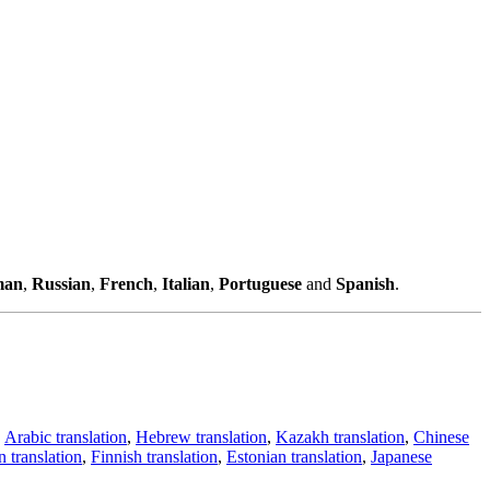
man
,
Russian
,
French
,
Italian
,
Portuguese
and
Spanish
.
,
Arabic translation
,
Hebrew translation
,
Kazakh translation
,
Chinese
 translation
,
Finnish translation
,
Estonian translation
,
Japanese