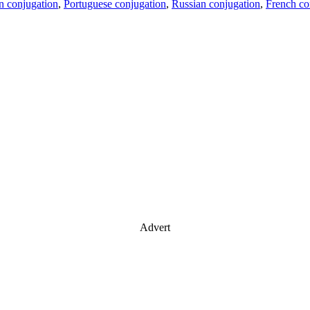
an conjugation
,
Portuguese conjugation
,
Russian conjugation
,
French co
Advert