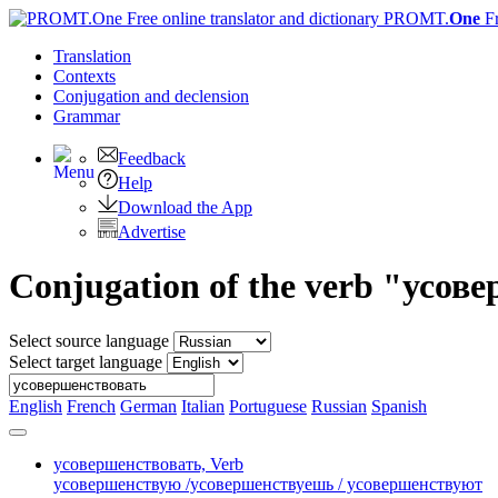
PROMT.
One
F
Translation
Contexts
Conjugation
and declension
Grammar
Feedback
Help
Download the App
Advertise
Conjugation of the verb "усов
Select source language
Select target language
English
French
German
Italian
Portuguese
Russian
Spanish
усовершенствовать,
Verb
усовершенствую /усовершенствуешь / усовершенствуют