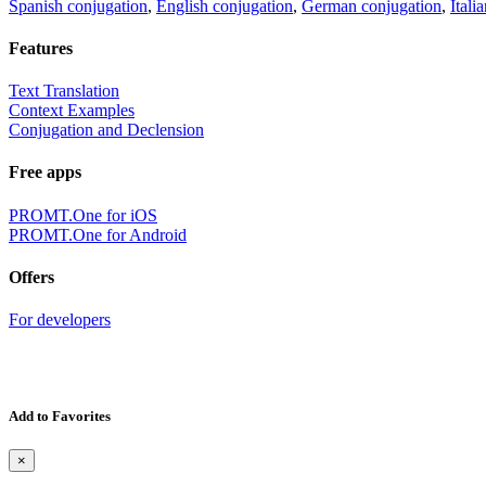
Spanish conjugation
,
English conjugation
,
German conjugation
,
Itali
Features
Text Translation
Context Examples
Conjugation and Declension
Free apps
PROMT.One for iOS
PROMT.One for Android
Offers
For developers
Add to Favorites
×