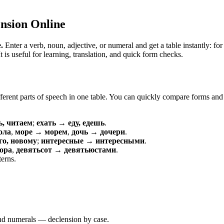
nsion Online
.
Enter a verb, noun, adjective, or numeral and get a table instantly: 
is useful for learning, translation, and quick form checks.
erent parts of speech in one table. You can quickly compare forms and c
ь, читаем
;
ехать → еду, едешь
.
ола
,
море → морем
,
дочь → дочери
.
о, новому
;
интересные → интересными
.
ора
,
девятьсот → девятьюстами
.
terns.
 and numerals — declension by case.