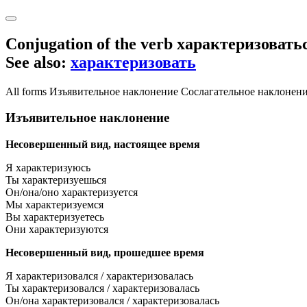
Conjugation of the verb
характеризовать
See also:
характеризовать
All forms
Изъявительное наклонение
Сослагательное наклонен
Изъявительное наклонение
Несовершенный вид, настоящее время
Я характеризуюсь
Ты характеризуешься
Он/она/оно характеризуется
Мы характеризуемся
Вы характеризуетесь
Они характеризуются
Несовершенный вид, прошедшее время
Я характеризовался / характеризовалась
Ты характеризовался / характеризовалась
Он/она характеризовался / характеризовалась