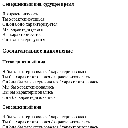
Совершенный вид, будущее время
Я характеризуюсь
Ты характеризуешься
Он/она/оно характеризуется
Мы характеризуемся
Вы характеризуетесь
Они характеризуются
Сослагательное наклонение
Несовершенный вид
Я бы характеризовался / характеризовалась
Ты бы характеризовался / характеризовалась
Он/она бы характеризовался / характеризовалась
Мы бы характеризовались
Вы бы характеризовались
Они бы характеризовались
Совершенный вид
Я бы характеризовался / характеризовалась
Ты бы характеризовался / характеризовалась
Он/она бы характеризовался / характеризовалась