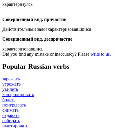
характеризуясь
Совершенный вид, причастие
Действительный залог
характеризовавшийся
Совершенный вид, деепричастие
характеризовавшись
Did you find any mistake or inaccuracy? Please
write to us
.
Popular Russian verbs
заражать
угрожать
увидеть
контролировать
болеть
поигрывать
снимать
отдавать
собирать
имитировать