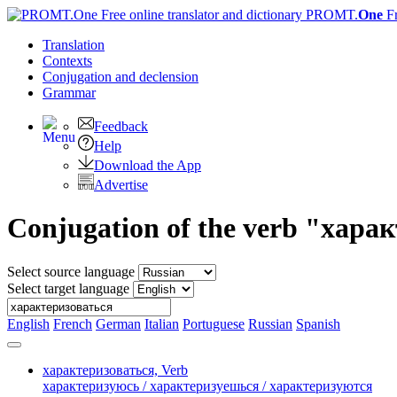
PROMT.
One
F
Translation
Contexts
Conjugation
and declension
Grammar
Feedback
Help
Download the App
Advertise
Conjugation of the verb "хара
Select source language
Select target language
English
French
German
Italian
Portuguese
Russian
Spanish
характеризоваться,
Verb
характеризуюсь / характеризуешься / характеризуются