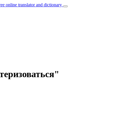
ree online translator and dictionary
ктеризоваться"