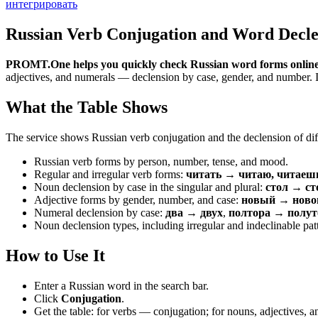
интегрировать
Russian Verb Conjugation and Word Decle
PROMT.One helps you quickly check Russian word forms online
adjectives, and numerals — declension by case, gender, and number. It 
What the Table Shows
The service shows Russian verb conjugation and the declension of diff
Russian verb forms by person, number, tense, and mood.
Regular and irregular verb forms:
читать → читаю, читаеш
Noun declension by case in the singular and plural:
стол → ст
Adjective forms by gender, number, and case:
новый → новог
Numeral declension by case:
два → двух
,
полтора → полут
Noun declension types, including irregular and indeclinable pat
How to Use It
Enter a Russian word in the search bar.
Click
Conjugation
.
Get the table: for verbs — conjugation; for nouns, adjectives,