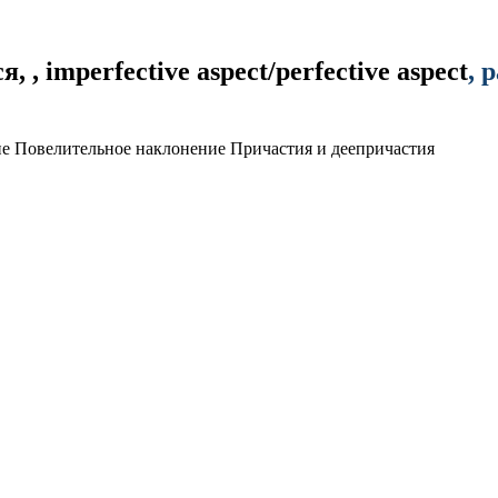
ся
,
, imperfective aspect/perfective aspect
,
p
ие
Повелительное наклонение
Причастия и деепричастия