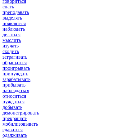
говориться
спать
преподавать
выделять
появляться
наблюдать
делаться
мыслить
изучать
сходить
затрагивать
обращаться
проигрывать
принуждать
зарабатывать
прибывать
наблюдаться
относиться
нуждаться
добывать
демонстрировать
прекращать
мобилизовывать
сдаваться
одалживать