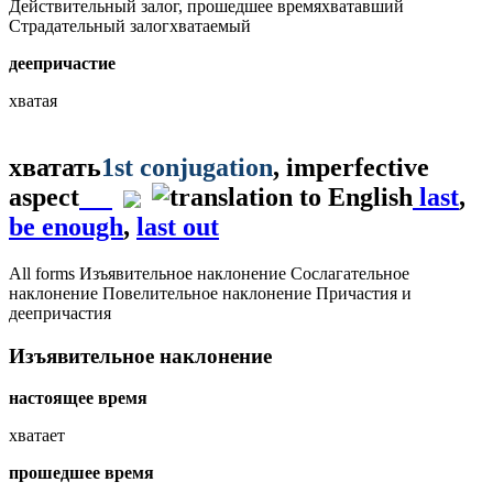
Действительный залог, прошедшее время
хватавший
Страдательный залог
хватаемый
деепричастие
хватая
хватать
1st conjugation
, imperfective
aspect
last
,
be enough
,
last out
All forms
Изъявительное наклонение
Сослагательное
наклонение
Повелительное наклонение
Причастия и
деепричастия
Изъявительное наклонение
настоящее время
хватает
прошедшее время