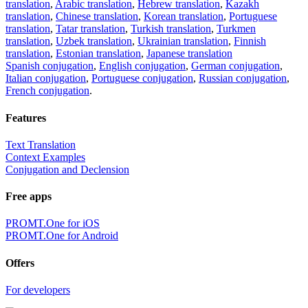
translation
,
Arabic translation
,
Hebrew translation
,
Kazakh
translation
,
Chinese translation
,
Korean translation
,
Portuguese
translation
,
Tatar translation
,
Turkish translation
,
Turkmen
translation
,
Uzbek translation
,
Ukrainian translation
,
Finnish
translation
,
Estonian translation
,
Japanese translation
Spanish conjugation
,
English conjugation
,
German conjugation
,
Italian conjugation
,
Portuguese conjugation
,
Russian conjugation
,
French conjugation
.
Features
Text Translation
Context Examples
Conjugation and Declension
Free apps
PROMT.One for iOS
PROMT.One for Android
Offers
For developers