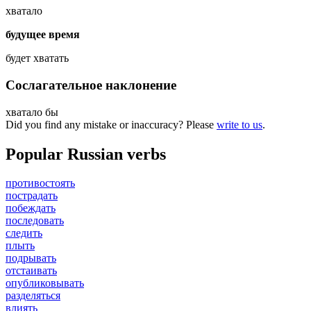
хватало
будущее время
будет хватать
Сослагательное наклонение
хватало бы
Did you find any mistake or inaccuracy? Please
write to us
.
Popular Russian verbs
противостоять
пострадать
побеждать
последовать
следить
плыть
подрывать
отстаивать
опубликовывать
разделяться
влиять