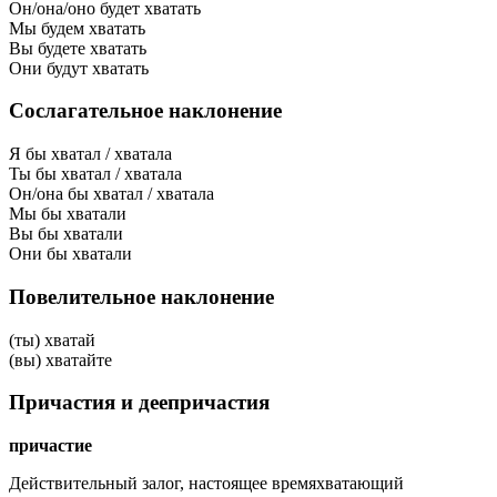
Он/она/оно будет хватать
Мы будем хватать
Вы будете хватать
Они будут хватать
Сослагательное наклонение
Я бы хватал / хватала
Ты бы хватал / хватала
Он/она бы хватал / хватала
Мы бы хватали
Вы бы хватали
Они бы хватали
Повелительное наклонение
(ты) хватай
(вы) хватайте
Причастия и деепричастия
причастие
Действительный залог, настоящее время
хватающий