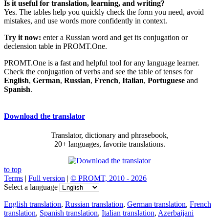
Is it useful for translation, learning, and writing?
Yes. The tables help you quickly check the form you need, avoid
mistakes, and use words more confidently in context.
Try it now:
enter a Russian word and get its conjugation or
declension table in PROMT.One.
PROMT.One is a fast and helpful tool for any language learner.
Check the conjugation of verbs and see the table of tenses for
English
,
German
,
Russian
,
French
,
Italian
,
Portuguese
and
Spanish
.
Download the translator
Translator, dictionary and phrasebook,
20+ languages, favorite translations.
to top
Terms
|
Full version
|
© PROMT, 2010 - 2026
Select a language
English translation
,
Russian translation
,
German translation
,
French
translation
,
Spanish translation
,
Italian translation
,
Azerbaijani