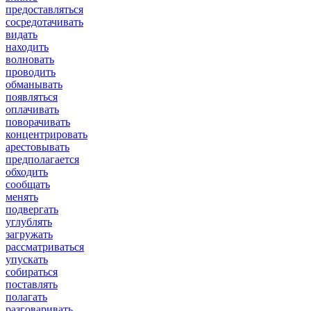
предоставляться
сосредотачивать
видать
находить
волновать
проводить
обманывать
появляться
оплачивать
поворачивать
концентрировать
арестовывать
предполагается
обходить
сообщать
менять
подвергать
углублять
загружать
рассматриваться
упускать
собираться
поставлять
полагать
разговаривать