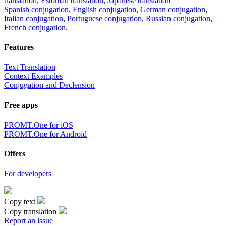
translation
,
Estonian translation
,
Japanese translation
Spanish conjugation
,
English conjugation
,
German conjugation
,
Italian conjugation
,
Portuguese conjugation
,
Russian conjugation
,
French conjugation
.
Features
Text Translation
Context Examples
Conjugation and Declension
Free apps
PROMT.One for iOS
PROMT.One for Android
Offers
For developers
Copy text
Copy translation
Report an issue