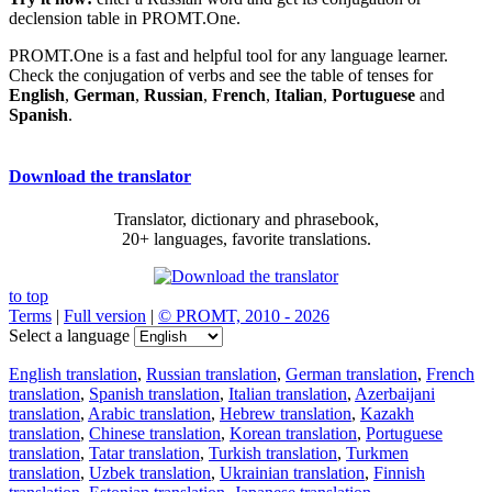
declension table in PROMT.One.
PROMT.One is a fast and helpful tool for any language learner.
Check the conjugation of verbs and see the table of tenses for
English
,
German
,
Russian
,
French
,
Italian
,
Portuguese
and
Spanish
.
Download the translator
Translator, dictionary and phrasebook,
20+ languages, favorite translations.
to top
Terms
|
Full version
|
© PROMT, 2010 - 2026
Select a language
English translation
,
Russian translation
,
German translation
,
French
translation
,
Spanish translation
,
Italian translation
,
Azerbaijani
translation
,
Arabic translation
,
Hebrew translation
,
Kazakh
translation
,
Chinese translation
,
Korean translation
,
Portuguese
translation
,
Tatar translation
,
Turkish translation
,
Turkmen
translation
,
Uzbek translation
,
Ukrainian translation
,
Finnish