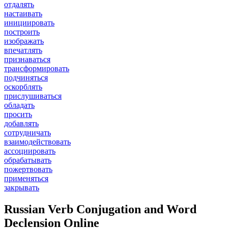
отдалять
настаивать
инициировать
построить
изображать
впечатлять
признаваться
трансформировать
подчиняться
оскорблять
прислушиваться
обладать
просить
добавлять
сотрудничать
взаимодействовать
ассоциировать
обрабатывать
пожертвовать
применяться
закрывать
Russian Verb Conjugation and Word
Declension Online