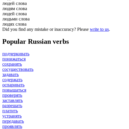
людей слова
людям слова
людей слова
людьми слова
людях слова
Did you find any mistake or inaccuracy? Please
write to us
.
Popular Russian verbs
подчеркивать
понижаться
сохранять
сосуществовать
задавать
содержать
оспаривать
повышаться
проверять
заставлять
разрешать
платить
устранять
передавать
проявлять