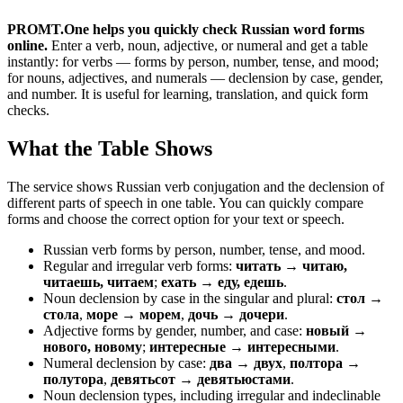
PROMT.One helps you quickly check Russian word forms
online.
Enter a verb, noun, adjective, or numeral and get a table
instantly: for verbs — forms by person, number, tense, and mood;
for nouns, adjectives, and numerals — declension by case, gender,
and number. It is useful for learning, translation, and quick form
checks.
What the Table Shows
The service shows Russian verb conjugation and the declension of
different parts of speech in one table. You can quickly compare
forms and choose the correct option for your text or speech.
Russian verb forms by person, number, tense, and mood.
Regular and irregular verb forms:
читать → читаю,
читаешь, читаем
;
ехать → еду, едешь
.
Noun declension by case in the singular and plural:
стол →
стола
,
море → морем
,
дочь → дочери
.
Adjective forms by gender, number, and case:
новый →
нового, новому
;
интересные → интересными
.
Numeral declension by case:
два → двух
,
полтора →
полутора
,
девятьсот → девятьюстами
.
Noun declension types, including irregular and indeclinable