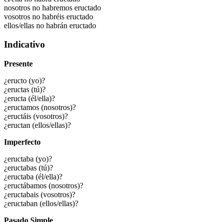
nosotros no habremos eructado
vosotros no habréis eructado
ellos/ellas no habrán eructado
Indicativo
Presente
¿eructo (yo)?
¿eructas (tú)?
¿eructa (él/ella)?
¿eructamos (nosotros)?
¿eructáis (vosotros)?
¿eructan (ellos/ellas)?
Imperfecto
¿eructaba (yo)?
¿eructabas (tú)?
¿eructaba (él/ella)?
¿eructábamos (nosotros)?
¿eructabais (vosotros)?
¿eructaban (ellos/ellas)?
Pasado Simple