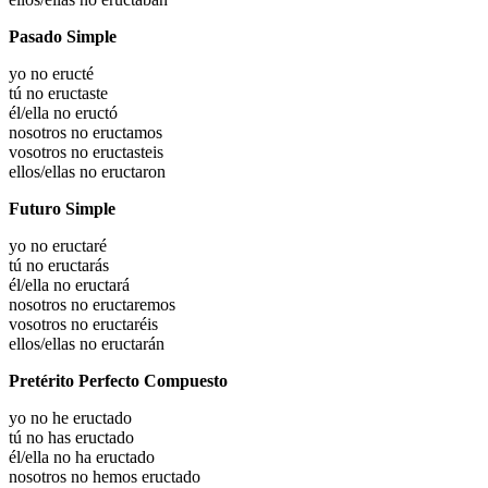
Pasado Simple
yo no eructé
tú no eructaste
él/ella no eructó
nosotros no eructamos
vosotros no eructasteis
ellos/ellas no eructaron
Futuro Simple
yo no eructaré
tú no eructarás
él/ella no eructará
nosotros no eructaremos
vosotros no eructaréis
ellos/ellas no eructarán
Pretérito Perfecto Compuesto
yo no he eructado
tú no has eructado
él/ella no ha eructado
nosotros no hemos eructado