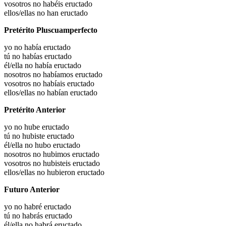
vosotros no habéis eructado
ellos/ellas no han eructado
Pretérito Pluscuamperfecto
yo no había eructado
tú no habías eructado
él/ella no había eructado
nosotros no habíamos eructado
vosotros no habíais eructado
ellos/ellas no habían eructado
Pretérito Anterior
yo no hube eructado
tú no hubiste eructado
él/ella no hubo eructado
nosotros no hubimos eructado
vosotros no hubisteis eructado
ellos/ellas no hubieron eructado
Futuro Anterior
yo no habré eructado
tú no habrás eructado
él/ella no habrá eructado