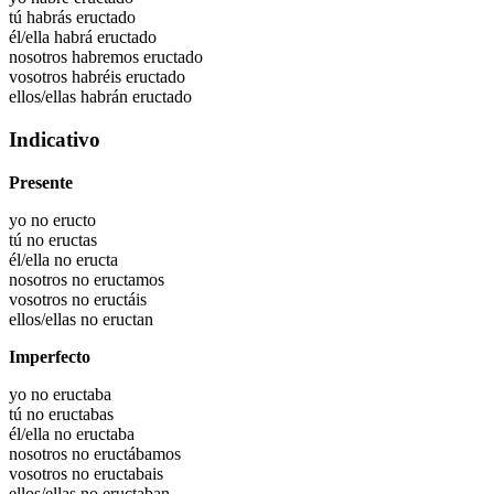
tú habrás
eructado
él/ella habrá
eructado
nosotros habremos
eructado
vosotros habréis
eructado
ellos/ellas habrán
eructado
Indicativo
Presente
yo no eructo
tú no eructas
él/ella no eructa
nosotros no eructamos
vosotros no eructáis
ellos/ellas no eructan
Imperfecto
yo no eructaba
tú no eructabas
él/ella no eructaba
nosotros no eructábamos
vosotros no eructabais
ellos/ellas no eructaban