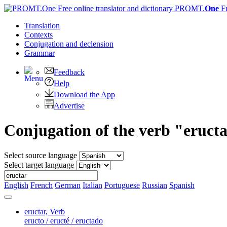
PROMT.
One
F
Translation
Contexts
Conjugation
and declension
Grammar
Feedback
Help
Download the App
Advertise
Conjugation of the verb "eruct
Select source language
Select target language
English
French
German
Italian
Portuguese
Russian
Spanish
eructar,
Verb
eructo / eructé / eructado