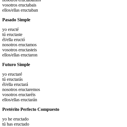
vosotros
eructabais
ellos/ellas
eructaban
Pasado Simple
yo
eructé
tú
eructaste
él/ella
eructó
nosotros
eructamos
vosotros
eructasteis
ellos/ellas
eructaron
Futuro Simple
yo
eructaré
tú
eructarás
él/ella
eructará
nosotros
eructaremos
vosotros
eructaréis
ellos/ellas
eructarán
Pretérito Perfecto Compuesto
yo he
eructado
tú has
eructado