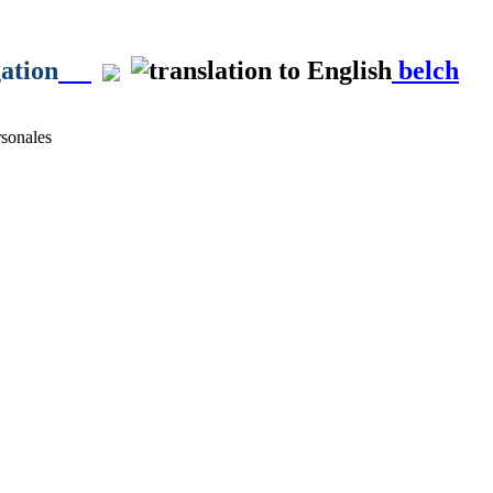
gation
belch
sonales