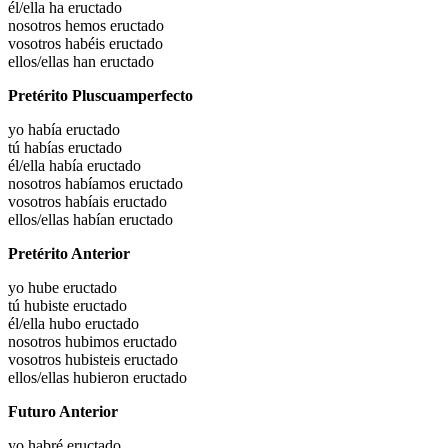
él/ella ha
eructado
nosotros hemos
eructado
vosotros habéis
eructado
ellos/ellas han
eructado
Pretérito Pluscuamperfecto
yo había
eructado
tú habías
eructado
él/ella había
eructado
nosotros habíamos
eructado
vosotros habíais
eructado
ellos/ellas habían
eructado
Pretérito Anterior
yo hube
eructado
tú hubiste
eructado
él/ella hubo
eructado
nosotros hubimos
eructado
vosotros hubisteis
eructado
ellos/ellas hubieron
eructado
Futuro Anterior
yo habré
eructado