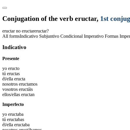
Conjugation of the verb
eructar
,
1st conju
eructar
no eructar
eructar?
All forms
Indicativo
Subjuntivo
Condicional
Imperativo
Formas Imper
Indicativo
Presente
yo
eructo
tú
eructas
él/ella
eructa
nosotros
eructamos
vosotros
eructáis
ellos/ellas
eructan
Imperfecto
yo
eructaba
tú
eructabas
él/ella
eructaba
nosotros
eructábamos