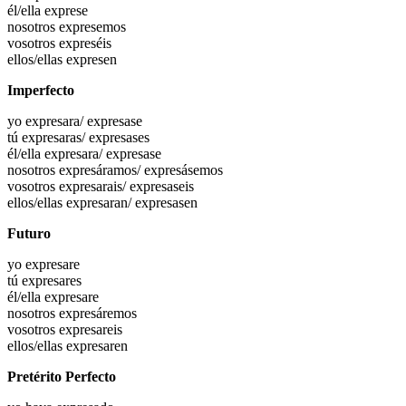
él/ella
exprese
nosotros
expresemos
vosotros
expreséis
ellos/ellas
expresen
Imperfecto
yo
expresara
/ expresase
tú
expresaras
/ expresases
él/ella
expresara
/ expresase
nosotros
expresáramos
/ expresásemos
vosotros
expresarais
/ expresaseis
ellos/ellas
expresaran
/ expresasen
Futuro
yo
expresare
tú
expresares
él/ella
expresare
nosotros
expresáremos
vosotros
expresareis
ellos/ellas
expresaren
Pretérito Perfecto