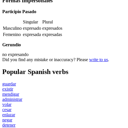
Formas Impersonales
Participio Pasado
Singular
Plural
Masculino
expresado
expresados
Femenino
expresada
expresadas
Gerundio
no
expresando
Did you find any mistake or inaccuracy? Please
write to us
.
Popular Spanish verbs
guardar
existir
mendigar
administrar
volar
cesar
enlazar
negar
detener