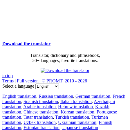
Download the translator
Translator, dictionary and phrasebook,
20+ languages, favorite translations.
to top
Terms
|
Full version
|
© PROMT, 2010 - 2026
Select a language
English translation
,
Russian translation
,
German translation
,
French
translation
,
Spanish translation
,
Italian translation
,
Azerbaijani
translation
,
Arabic translation
,
Hebrew translation
,
Kazakh
translation
,
Chinese translation
,
Korean translation
,
Portuguese
translation
,
Tatar translation
,
Turkish translation
,
Turkmen
translation
,
Uzbek translation
,
Ukrainian translation
,
Finnish
translation
,
Estonian translation
,
Japanese translation