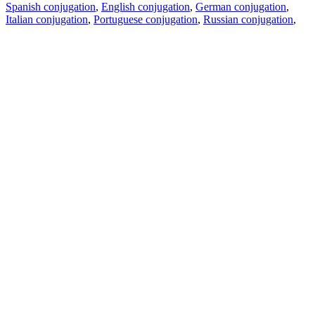
Spanish conjugation
,
English conjugation
,
German conjugation
,
Italian conjugation
,
Portuguese conjugation
,
Russian conjugation
,
French conjugation
.
Features
Text Translation
Context Examples
Conjugation and Declension
Free apps
PROMT.One for iOS
PROMT.One for Android
Offers
For developers
Copy text
Copy translation
Report an issue