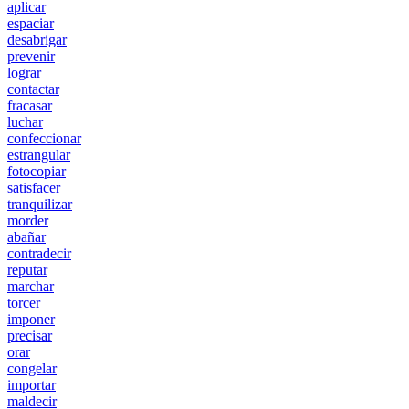
aplicar
espaciar
desabrigar
prevenir
lograr
contactar
fracasar
luchar
confeccionar
estrangular
fotocopiar
satisfacer
tranquilizar
morder
abañar
contradecir
reputar
marchar
torcer
imponer
precisar
orar
congelar
importar
maldecir