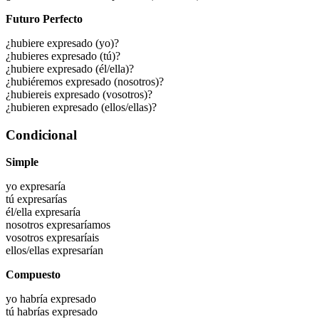
Futuro Perfecto
¿hubiere expresado (yo)?
¿hubieres expresado (tú)?
¿hubiere expresado (él/ella)?
¿hubiéremos expresado (nosotros)?
¿hubiereis expresado (vosotros)?
¿hubieren expresado (ellos/ellas)?
Condicional
Simple
yo
expresaría
tú
expresarías
él/ella
expresaría
nosotros
expresaríamos
vosotros
expresaríais
ellos/ellas
expresarían
Compuesto
yo habría
expresado
tú habrías
expresado