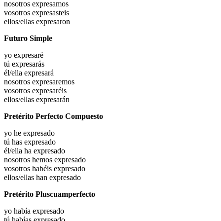
nosotros
expresamos
vosotros
expresasteis
ellos/ellas
expresaron
Futuro Simple
yo
expresaré
tú
expresarás
él/ella
expresará
nosotros
expresaremos
vosotros
expresaréis
ellos/ellas
expresarán
Pretérito Perfecto Compuesto
yo he
expresado
tú has
expresado
él/ella ha
expresado
nosotros hemos
expresado
vosotros habéis
expresado
ellos/ellas han
expresado
Pretérito Pluscuamperfecto
yo había
expresado
tú habías
expresado