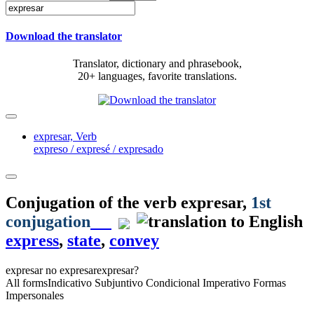
Download the translator
Translator, dictionary and phrasebook,
20+ languages, favorite translations.
expresar,
Verb
expreso / expresé / expresado
Conjugation of the verb
expresar
,
1st
conjugation
express
,
state
,
convey
expresar
no expresar
expresar?
All forms
Indicativo
Subjuntivo
Condicional
Imperativo
Formas
Impersonales