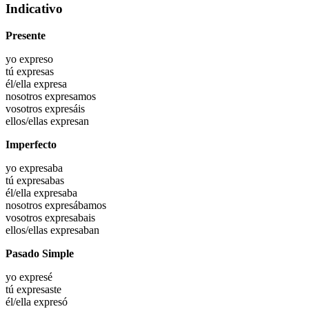
Indicativo
Presente
yo
expreso
tú
expresas
él/ella
expresa
nosotros
expresamos
vosotros
expresáis
ellos/ellas
expresan
Imperfecto
yo
expresaba
tú
expresabas
él/ella
expresaba
nosotros
expresábamos
vosotros
expresabais
ellos/ellas
expresaban
Pasado Simple
yo
expresé
tú
expresaste
él/ella
expresó