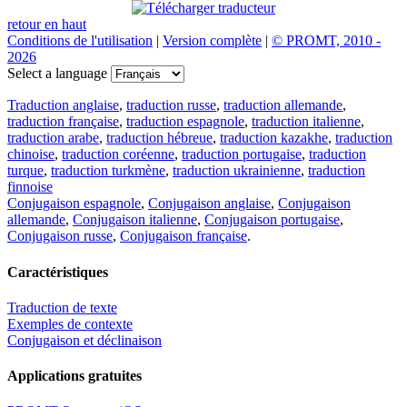
retour en haut
Conditions de l'utilisation
|
Version complète
|
© PROMT, 2010 -
2026
Select a language
Traduction anglaise
,
traduction russe
,
traduction allemande
,
traduction française
,
traduction espagnole
,
traduction italienne
,
traduction arabe
,
traduction hébreue
,
traduction kazakhe
,
traduction
chinoise
,
traduction coréenne
,
traduction portugaise
,
traduction
turque
,
traduction turkmène
,
traduction ukrainienne
,
traduction
finnoise
Conjugaison espagnole
,
Conjugaison anglaise
,
Conjugaison
allemande
,
Conjugaison italienne
,
Conjugaison portugaise
,
Conjugaison russe
,
Conjugaison française
.
Caractéristiques
Traduction de texte
Exemples de contexte
Conjugaison et déclinaison
Applications gratuites