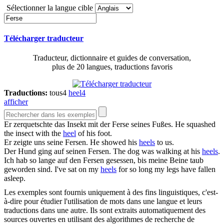
Sélectionner la langue cible
Télécharger traducteur
Traducteur, dictionnaire et guides de conversation,
plus de 20 langues, traductions favoris
Traductions:
tous
4
heel
4
afficher
Er zerquetschte das Insekt mit der
Ferse
seines Fußes.
He squashed
the insect with the
heel
of his foot.
Er zeigte uns seine
Fersen
.
He showed his
heels
to us.
Der Hund ging auf seinen
Fersen
.
The dog was walking at his
heels
.
Ich hab so lange auf den
Fersen
gesessen, bis meine Beine taub
geworden sind.
I've sat on my
heels
for so long my legs have fallen
asleep.
Les exemples sont fournis uniquement à des fins linguistiques, c'est-
à-dire pour étudier l'utilisation de mots dans une langue et leurs
traductions dans une autre. Ils sont extraits automatiquement des
sources ouvertes en utilisant des algorithmes de recherche de