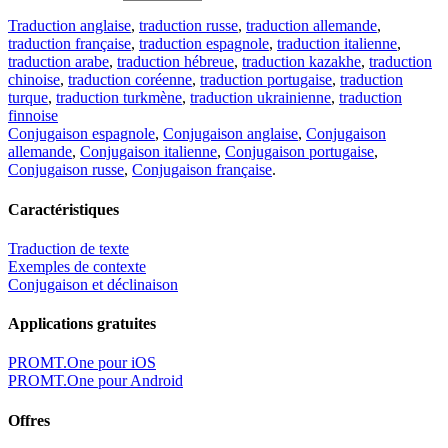
Traduction anglaise
,
traduction russe
,
traduction allemande
,
traduction française
,
traduction espagnole
,
traduction italienne
,
traduction arabe
,
traduction hébreue
,
traduction kazakhe
,
traduction
chinoise
,
traduction coréenne
,
traduction portugaise
,
traduction
turque
,
traduction turkmène
,
traduction ukrainienne
,
traduction
finnoise
Conjugaison espagnole
,
Conjugaison anglaise
,
Conjugaison
allemande
,
Conjugaison italienne
,
Conjugaison portugaise
,
Conjugaison russe
,
Conjugaison française
.
Caractéristiques
Traduction de texte
Exemples de contexte
Conjugaison et déclinaison
Applications gratuites
PROMT.One pour iOS
PROMT.One pour Android
Offres