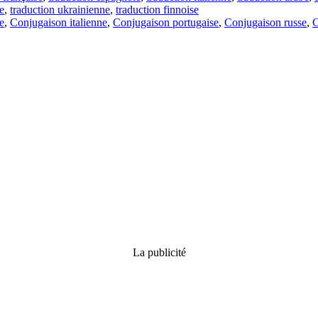
e
,
traduction ukrainienne
,
traduction finnoise
e
,
Conjugaison italienne
,
Conjugaison portugaise
,
Conjugaison russe
,
C
La publicité