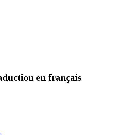
duction en français
é
.