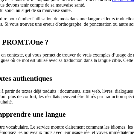
us devons tenir compte de sa mauvaise santé.
du souci au sujet de sa mauvaise santé.
dire pour étudier l'utilisation de mots dans une langue et leurs traducti
. Si vous trouvez une erreur d'orthographe, de ponctuation ou autre soit 
sur PROMT.One ?
 contexte, qui vous permet de trouver de vrais exemples d’usage de mots
ingues où ce mot est utilisé avec sa traduction dans la langue cible. Ce
extes authentiques
partir de textes déjà traduits : documents, sites web, livres, dialogues
 Pour plus de confort, les résultats peuvent être filtrés par traduction 
uhaité.
 apprendre une langue
otre vocabulaire. Le service montre clairement comment les idiomes, les 
s mémorisez les nouveaux mots avec leur usage réel et voyez immédiateme