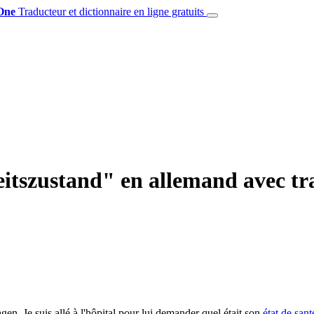
One
Traducteur et dictionnaire en ligne gratuits
tszustand" en allemand avec tra
agen.
Je suis allé à l'hôpital pour lui demander quel était son
état de sant