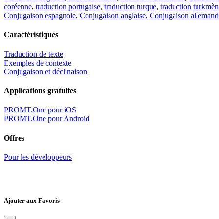
coréenne
,
traduction portugaise
,
traduction turque
,
traduction turkmèn
Conjugaison espagnole
,
Conjugaison anglaise
,
Conjugaison allemand
Caractéristiques
Traduction de texte
Exemples de contexte
Conjugaison et déclinaison
Applications gratuites
PROMT.One pour iOS
PROMT.One pour Android
Offres
Pour les développeurs
Ajouter aux Favoris