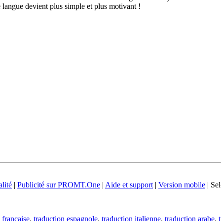
langue devient plus simple et plus motivant !
lité
|
Publicité sur PROMT.One
|
Aide et support
|
Version mobile
|
Sel
 française
,
traduction espagnole
,
traduction italienne
,
traduction arabe
,