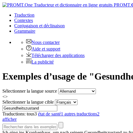
PROMT.
Traduction
Contextes
Conjugaison
et déclinaison
Grammaire
Nous contacter
Aide et support
Télécharger des applications
La publicité
Exemples d’usage de "Gesundhei
Sélectionner la langue source
<>
Sélectionner la langue cible
Traductions:
tous
3
état de santé
1
autres traductions
2
afficher
Ich ging ins Krankenhaus, um nach seinem
Gesundheitszustand
zu fr