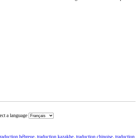
ect a language
traduction hébreue
,
traduction kazakhe
,
traduction chinoise
,
traduction