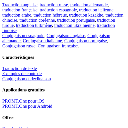
Traduction anglaise
,
traduction russe
,
traduction allemande
,
traduction française
,
traduction espagnole
,
traduction italienne
,
traduction arabe
,
traduction hébreue
,
traduction kazakhe
,
traduction
chinoise
,
traduction coréenne
,
traduction portugaise
,
traduction
turque
,
traduction turkmène
,
traduction ukrainienne
,
traduction
finnoise
Conjugaison espagnole
,
Conjugaison anglaise
,
Conjugaison
allemande
,
Conjugaison italienne
,
Conjugaison portugaise
,
Conjugaison russe
,
Conjugaison française
.
Caractéristiques
Traduction de texte
Exemples de contexte
Conjugaison et déclinaison
Applications gratuites
PROMT.One pour iOS
PROMT.One pour Android
Offres