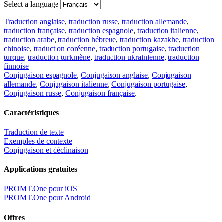
Select a language
Traduction anglaise
,
traduction russe
,
traduction allemande
,
traduction française
,
traduction espagnole
,
traduction italienne
,
traduction arabe
,
traduction hébreue
,
traduction kazakhe
,
traduction
chinoise
,
traduction coréenne
,
traduction portugaise
,
traduction
turque
,
traduction turkmène
,
traduction ukrainienne
,
traduction
finnoise
Conjugaison espagnole
,
Conjugaison anglaise
,
Conjugaison
allemande
,
Conjugaison italienne
,
Conjugaison portugaise
,
Conjugaison russe
,
Conjugaison française
.
Caractéristiques
Traduction de texte
Exemples de contexte
Conjugaison et déclinaison
Applications gratuites
PROMT.One pour iOS
PROMT.One pour Android
Offres