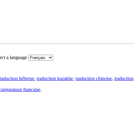
ect a language
traduction hébreue
,
traduction kazakhe
,
traduction chinoise
,
traduction
onjugaison française
.