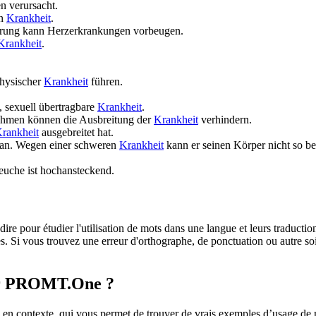
n verursacht.
en
Krankheit
.
rung kann Herzerkrankungen vorbeugen.
Krankheit
.
physischer
Krankheit
führen.
, sexuell übertragbare
Krankheit
.
hmen können die Ausbreitung der
Krankheit
verhindern.
rankheit
ausgebreitet hat.
an.
Wegen einer schweren
Krankheit
kann er seinen Körper nicht so b
uche ist hochansteckend.
dire pour étudier l'utilisation de mots dans une langue et leurs traducti
. Si vous trouvez une erreur d'orthographe, de ponctuation ou autre soit 
sur PROMT.One ?
 contexte, qui vous permet de trouver de vrais exemples d’usage de mots