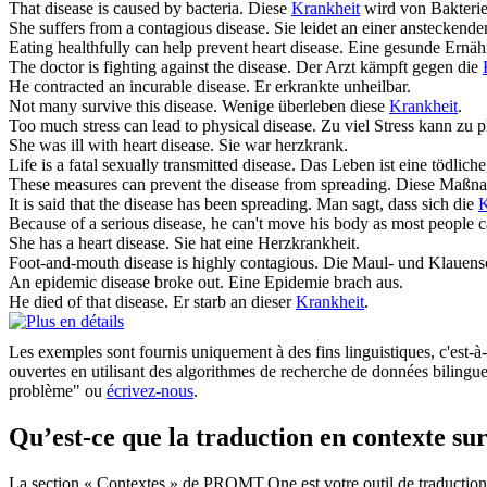
That
disease
is caused by bacteria.
Diese
Krankheit
wird von Bakterie
She suffers from a contagious
disease
.
Sie leidet an einer ansteckend
Eating healthfully can help prevent heart
disease
.
Eine gesunde Ernäh
The doctor is fighting against the
disease
.
Der Arzt kämpft gegen die
He contracted an incurable
disease
.
Er erkrankte unheilbar.
Not many survive this
disease
.
Wenige überleben diese
Krankheit
.
Too much stress can lead to physical
disease
.
Zu viel Stress kann zu 
She was ill with heart
disease
.
Sie war herzkrank.
Life is a fatal sexually transmitted
disease
.
Das Leben ist eine tödliche
These measures can prevent the
disease
from spreading.
Diese Maßna
It is said that the
disease
has been spreading.
Man sagt, dass sich die
K
Because of a serious
disease
, he can't move his body as most people c
She has a heart
disease
.
Sie hat eine Herzkrankheit.
Foot-and-mouth
disease
is highly contagious.
Die Maul- und Klauense
An epidemic
disease
broke out.
Eine Epidemie brach aus.
He died of that
disease
.
Er starb an dieser
Krankheit
.
Les exemples sont fournis uniquement à des fins linguistiques, c'est-à-
ouvertes en utilisant des algorithmes de recherche de données bilingues
problème" ou
écrivez-nous
.
Qu’est-ce que la traduction en contexte 
La section « Contextes » de PROMT.One est votre outil de traduction en