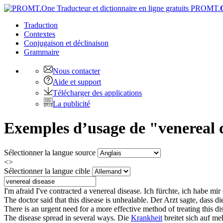
PROMT.
Traduction
Contextes
Conjugaison
et déclinaison
Grammaire
Nous contacter
Aide et support
Télécharger des applications
La publicité
Exemples d’usage de "venereal d
Sélectionner la langue source
<>
Sélectionner la langue cible
I'm afraid I've contracted a
venereal disease
.
Ich fürchte, ich habe mir
The doctor said that this
disease
is unhealable.
Der Arzt sagte, dass d
There is an urgent need for a more effective method of treating this
di
The
disease
spread in several ways.
Die
Krankheit
breitet sich auf m