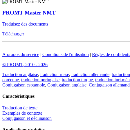
PROMT Master NMT
Traduisez des documents
Télécharger
À propos du service
|
Conditions de l'utilisation
|
Règles de confidentia
© PROMT, 2010 - 2026
Traduction anglaise
,
traduction russe
,
traduction allemande
,
traduction
coréenne
,
traduction portugaise
,
traduction turque
,
traduction turkmèn
Conjugaison espagnole
,
Conjugaison anglaise
,
Conjugaison allemand
Caractéristiques
Traduction de texte
Exemples de contexte
Conjugaison et déclinaison
Applications gratuites