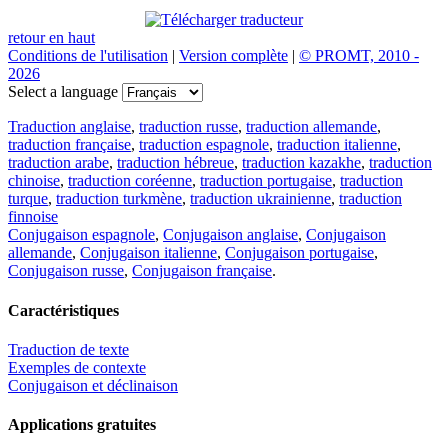
retour en haut
Conditions de l'utilisation
|
Version complète
|
© PROMT, 2010 -
2026
Select a language
Traduction anglaise
,
traduction russe
,
traduction allemande
,
traduction française
,
traduction espagnole
,
traduction italienne
,
traduction arabe
,
traduction hébreue
,
traduction kazakhe
,
traduction
chinoise
,
traduction coréenne
,
traduction portugaise
,
traduction
turque
,
traduction turkmène
,
traduction ukrainienne
,
traduction
finnoise
Conjugaison espagnole
,
Conjugaison anglaise
,
Conjugaison
allemande
,
Conjugaison italienne
,
Conjugaison portugaise
,
Conjugaison russe
,
Conjugaison française
.
Caractéristiques
Traduction de texte
Exemples de contexte
Conjugaison et déclinaison
Applications gratuites