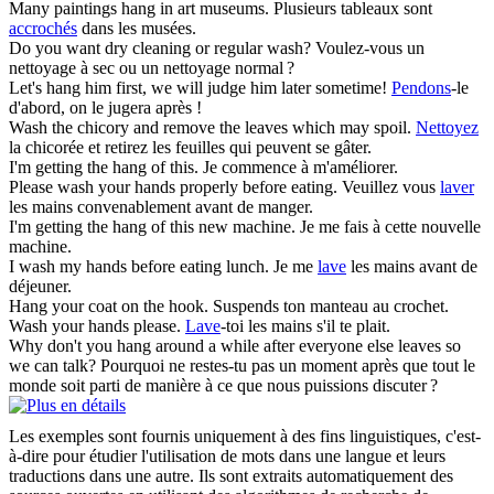
Many paintings
hang
in art museums.
Plusieurs tableaux sont
accrochés
dans les musées.
Do you want dry cleaning or regular
wash
?
Voulez-vous un
nettoyage à sec ou un nettoyage normal ?
Let's
hang
him first, we will judge him later sometime!
Pendons
-le
d'abord, on le jugera après !
Wash
the chicory and remove the leaves which may spoil.
Nettoyez
la chicorée et retirez les feuilles qui peuvent se gâter.
I'm getting the
hang
of this.
Je commence à m'améliorer.
Please
wash
your hands properly before eating.
Veuillez vous
laver
les mains convenablement avant de manger.
I'm getting the
hang
of this new machine.
Je me fais à cette nouvelle
machine.
I
wash
my hands before eating lunch.
Je me
lave
les mains avant de
déjeuner.
Hang
your coat on the hook.
Suspends ton manteau au crochet.
Wash
your hands please.
Lave
-toi les mains s'il te plait.
Why don't you
hang
around a while after everyone else leaves so
we can talk?
Pourquoi ne restes-tu pas un moment après que tout le
monde soit parti de manière à ce que nous puissions discuter ?
Les exemples sont fournis uniquement à des fins linguistiques, c'est-
à-dire pour étudier l'utilisation de mots dans une langue et leurs
traductions dans une autre. Ils sont extraits automatiquement des