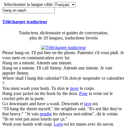
Sélectionner la langue cible
Télécharger traducteur
Traducteur, dictionnaire et guides de conversation,
plus de 20 langues, traductions favoris
Please
hang on
. I'll put him on the phone.
Patientez s'il vous plaît. Je
vous mets en communication avec lui.
Hang on
a minute.
Attends une minute.
Hang on
a minute. I'll call Jimmy.
Attends une minute. Je vais
appeler Jimmy.
Where shall I
hang
this calendar?
Où dois-je suspendre ce calendrier
?
You must
wash
your body.
Tu dois te
laver
le corps.
Hang
your jacket on the hook by the door.
Pose
ta veste sur le
crochet près de la porte.
Go downstairs and have a
wash
.
Descends et
lave
-toi.
"I'll
hang
the sheets myself," the neighbor said. "It's not like they're
that heavy."
"Je vais
pendre
les rideaux moi-même", dit le voisin.
"Ils ne sont pas aussi lourds que ça."
Wash
your hands with soap.
Lave
-toi les mains avec du savon.