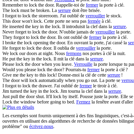
Remember to
lock
the door.
Rappelle-toi de
fermer
la porte à clé.
The
lock
must be broken.
La
serrure
doit être brisée.
I forgot to
lock
the storeroom.
J'ai oublié de
verrouiller
le stock.
This door won't
lock
.
Cette porte ne sera pas
fermée
à clé.
He inserted the key in the
lock
.
Il introduisit la clef dans la
serrure
.
Never forget to
lock
the door.
N'oublie jamais de
verrouiller
la porte.
They forgot to
lock
the door.
Ils ont oublié de
fermer
la porte à clé.
I broke the
lock
opening the door.
En ouvrant la porte, j'ai cassé la
ser
He forgot to
lock
the door.
Il oublia de
verrouiller
la porte.
We
lock
our doors at night.
Nous
fermons
nos portes à clé la nuit.
He put the key in the
lock
.
Il mit la clé dans la
serrure
.
Please
lock
the door when you leave.
Verrouille
la porte lorsque tu par
Would you please
lock
the door?
Pourrais-tu
fermer
la porte à clé ?
Give me the key to this
lock
!
Donne-moi la clé de cette
serrure
!
The door will
lock
automatically when you go out.
La porte se
verroui
I forgot to
lock
the drawer.
J'ai oublié de
fermer
le tiroir à clé.
Jim turned the key in the
lock
.
Jim tourna la clef dans la
serrure
.
Just pull the door shut. It'll
lock
by itself.
Pousse juste la porte. Elle s
Lock
the window before going to bed.
Fermez
la fenêtre avant d'alle
Les exemples sont fournis uniquement à des fins linguistiques, c'est-à-
ouvertes en utilisant des algorithmes de recherche de données bilingues
problème" ou
écrivez-nous
.