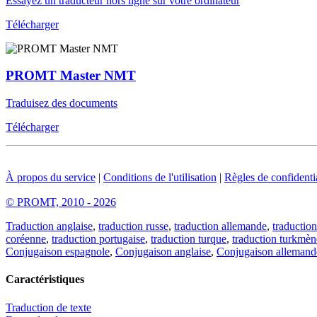
Essayez un traducteur hors ligne sur votre ordinateur
Télécharger
PROMT Master NMT
Traduisez des documents
Télécharger
À propos du service
|
Conditions de l'utilisation
|
Règles de confidentia
© PROMT, 2010 - 2026
Traduction anglaise
,
traduction russe
,
traduction allemande
,
traduction
coréenne
,
traduction portugaise
,
traduction turque
,
traduction turkmèn
Conjugaison espagnole
,
Conjugaison anglaise
,
Conjugaison allemand
Caractéristiques
Traduction de texte