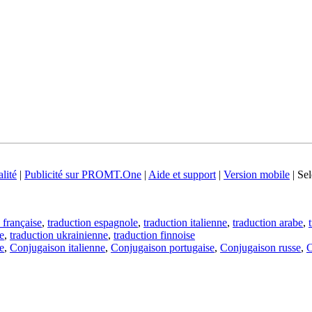
lité
|
Publicité sur PROMT.One
|
Aide et support
|
Version mobile
|
Sel
 française
,
traduction espagnole
,
traduction italienne
,
traduction arabe
,
e
,
traduction ukrainienne
,
traduction finnoise
e
,
Conjugaison italienne
,
Conjugaison portugaise
,
Conjugaison russe
,
C