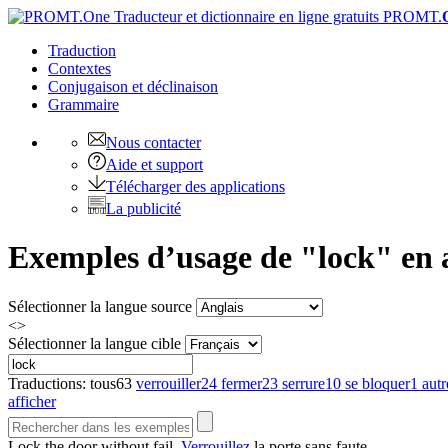
PROMT.
Traduction
Contextes
Conjugaison
et déclinaison
Grammaire
Nous contacter
Aide et support
Télécharger des applications
La publicité
Exemples d’usage de "lock" en a
Sélectionner la langue source
<>
Sélectionner la langue cible
Traductions:
tous
63
verrouiller
24
fermer
23
serrure
10
se bloquer
1
autr
afficher
Lock
the door without fail.
Verrouillez
la porte sans faute.