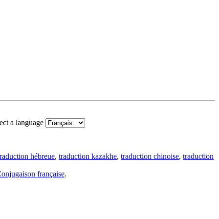
ect a language
traduction hébreue
,
traduction kazakhe
,
traduction chinoise
,
traduction
onjugaison française
.