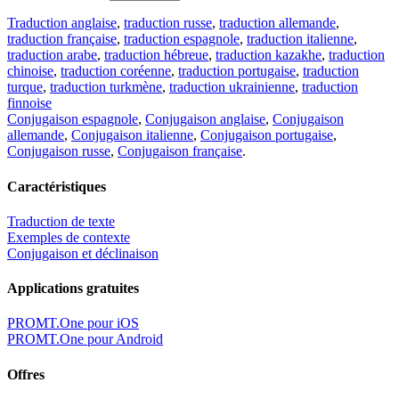
Traduction anglaise
,
traduction russe
,
traduction allemande
,
traduction française
,
traduction espagnole
,
traduction italienne
,
traduction arabe
,
traduction hébreue
,
traduction kazakhe
,
traduction
chinoise
,
traduction coréenne
,
traduction portugaise
,
traduction
turque
,
traduction turkmène
,
traduction ukrainienne
,
traduction
finnoise
Conjugaison espagnole
,
Conjugaison anglaise
,
Conjugaison
allemande
,
Conjugaison italienne
,
Conjugaison portugaise
,
Conjugaison russe
,
Conjugaison française
.
Caractéristiques
Traduction de texte
Exemples de contexte
Conjugaison et déclinaison
Applications gratuites
PROMT.One pour iOS
PROMT.One pour Android
Offres