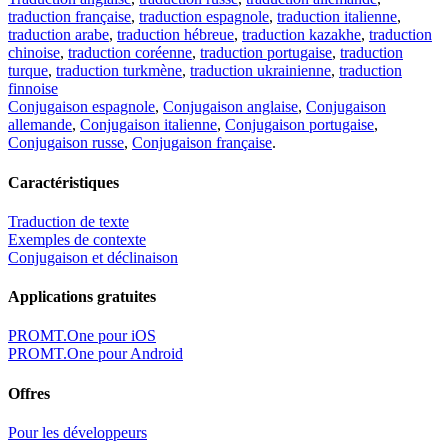
traduction française
,
traduction espagnole
,
traduction italienne
,
traduction arabe
,
traduction hébreue
,
traduction kazakhe
,
traduction
chinoise
,
traduction coréenne
,
traduction portugaise
,
traduction
turque
,
traduction turkmène
,
traduction ukrainienne
,
traduction
finnoise
Conjugaison espagnole
,
Conjugaison anglaise
,
Conjugaison
allemande
,
Conjugaison italienne
,
Conjugaison portugaise
,
Conjugaison russe
,
Conjugaison française
.
Caractéristiques
Traduction de texte
Exemples de contexte
Conjugaison et déclinaison
Applications gratuites
PROMT.One pour iOS
PROMT.One pour Android
Offres
Pour les développeurs