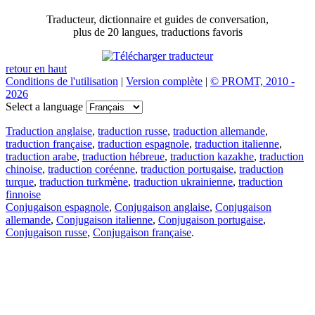
Traducteur, dictionnaire et guides de conversation,
plus de 20 langues, traductions favoris
retour en haut
Conditions de l'utilisation
|
Version complète
|
© PROMT, 2010 -
2026
Select a language
Traduction anglaise
,
traduction russe
,
traduction allemande
,
traduction française
,
traduction espagnole
,
traduction italienne
,
traduction arabe
,
traduction hébreue
,
traduction kazakhe
,
traduction
chinoise
,
traduction coréenne
,
traduction portugaise
,
traduction
turque
,
traduction turkmène
,
traduction ukrainienne
,
traduction
finnoise
Conjugaison espagnole
,
Conjugaison anglaise
,
Conjugaison
allemande
,
Conjugaison italienne
,
Conjugaison portugaise
,
Conjugaison russe
,
Conjugaison française
.
Caractéristiques
Traduction de texte
Exemples de contexte
Conjugaison et déclinaison