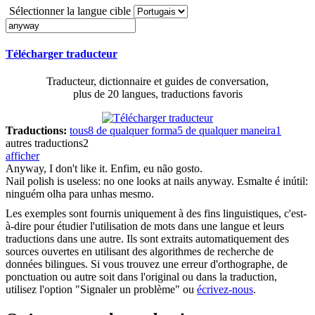
Sélectionner la langue cible
Télécharger traducteur
Traducteur, dictionnaire et guides de conversation,
plus de 20 langues, traductions favoris
Traductions:
tous
8
de qualquer forma
5
de qualquer maneira
1
autres traductions
2
afficher
Anyway
, I don't like it.
Enfim, eu não gosto.
Nail polish is useless: no one looks at nails
anyway
.
Esmalte é inútil:
ninguém olha para unhas mesmo.
Les exemples sont fournis uniquement à des fins linguistiques, c'est-
à-dire pour étudier l'utilisation de mots dans une langue et leurs
traductions dans une autre. Ils sont extraits automatiquement des
sources ouvertes en utilisant des algorithmes de recherche de
données bilingues. Si vous trouvez une erreur d'orthographe, de
ponctuation ou autre soit dans l'original ou dans la traduction,
utilisez l'option "Signaler un problème" ou
écrivez-nous
.