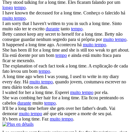
They stood talking for
a long time
.
Eles ficaram falando por um
longo
tempo
.
I have known the deceased for
a long time
.
Conheço o falecido há
muito tempo
.
I am sorry that I haven't written to you in such
a long time
.
Sinto
muito não ter te escrito
durante
tanto
tempo
.
Betty cannot keep any secret to herself for
a long time
.
Betty não
consegue guardar nenhum segredo para si própria por
muito tempo
.
It happened
a long time
ago.
Aconteceu há
muito tempo
.
She has been ill for
a long time
and she is still too weak to get about.
Ela está doente por um bom
tempo
e ainda está muito fraca para
ficar se mexendo.
The explanation of each fact took
a long time
.
A explicação de cada
fato levou um bom
tempo
.
A long time
ago when I was young, I used to write in my diary
every day.
Há
muito tempo
, quando jovem, costumava escrever no
meu diário todos os dias.
I waited for her
a long time
.
Esperei
muito tempo
por ela.
She was combing her hair for
a long time
.
Ela ficou penteando os
cabelos
durante
muito
tempo
.
It'll be
a long time
before she gets over her father's death.
Vai
demorar
muito tempo
até que ela supere a morte de seu pai.
It's been
a long time
.
Faz
muito tempo
.