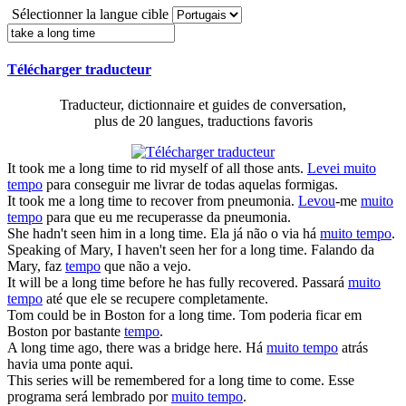
Sélectionner la langue cible
Télécharger traducteur
Traducteur, dictionnaire et guides de conversation,
plus de 20 langues, traductions favoris
It
took
me
a long time
to rid myself of all those ants.
Levei muito
tempo
para conseguir me livrar de todas aquelas formigas.
It
took
me
a long time
to recover from pneumonia.
Levou
-me
muito
tempo
para que eu me recuperasse da pneumonia.
She hadn't seen him in
a long time
.
Ela já não o via há
muito tempo
.
Speaking of Mary, I haven't seen her for
a long time
.
Falando da
Mary, faz
tempo
que não a vejo.
It will be
a long time
before he has fully recovered.
Passará
muito
tempo
até que ele se recupere completamente.
Tom could be in Boston for
a long time
.
Tom poderia ficar em
Boston por bastante
tempo
.
A long time
ago, there was a bridge here.
Há
muito tempo
atrás
havia uma ponte aqui.
This series will be remembered for
a long time
to come.
Esse
programa será lembrado por
muito tempo
.