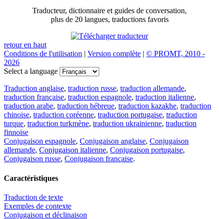
Traducteur, dictionnaire et guides de conversation,
plus de 20 langues, traductions favoris
retour en haut
Conditions de l'utilisation
|
Version complète
|
© PROMT, 2010 -
2026
Select a language
Traduction anglaise
,
traduction russe
,
traduction allemande
,
traduction française
,
traduction espagnole
,
traduction italienne
,
traduction arabe
,
traduction hébreue
,
traduction kazakhe
,
traduction
chinoise
,
traduction coréenne
,
traduction portugaise
,
traduction
turque
,
traduction turkmène
,
traduction ukrainienne
,
traduction
finnoise
Conjugaison espagnole
,
Conjugaison anglaise
,
Conjugaison
allemande
,
Conjugaison italienne
,
Conjugaison portugaise
,
Conjugaison russe
,
Conjugaison française
.
Caractéristiques
Traduction de texte
Exemples de contexte
Conjugaison et déclinaison